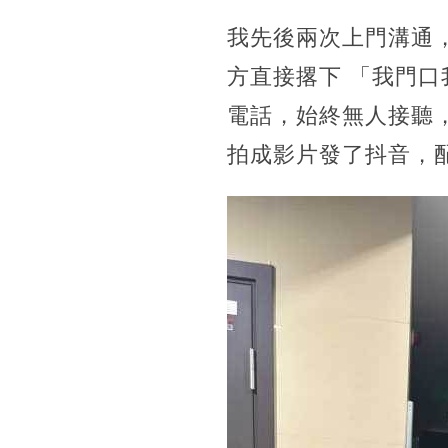
我先後兩次上門溝通
方直接撂下 「我門
電話，始終無人接聽
拍成影片發了抖音，