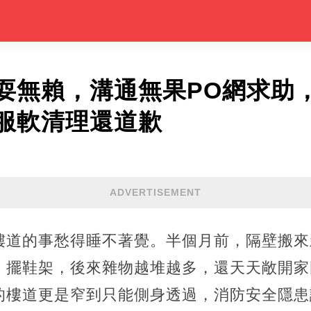
耍無賴，溝通無果PO網求助
服軟清理還道歉
ADVERTISEMENT
樓道的事愁得睡不著覺。半個月前，隔壁搬來
、擺鞋架，後來雜物越堆越多，還天天敞開家
的樓道更是窄到只能側身透過，消防安全隱患