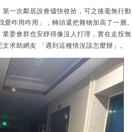
，第一次鄰居說會儘快收拾，可之後毫無行動
口我愛咋用咋用」，轉頭還把雜物加高了一層
，業委會群也安靜得像沒人打理，實在走投無
配文求助網友 「遇到這種情況該怎麼辦」。