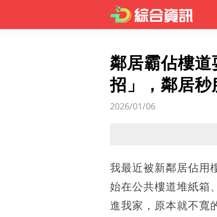
鄰居霸佔樓道
招」，鄰居秒
2026/01/06
我最近被新鄰居佔用
始在公共樓道堆紙箱
進我家，原本就不寬