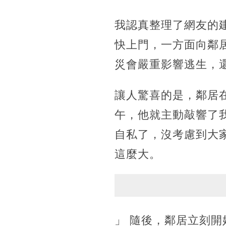
我認真整理了網友的
快上門，一方面向鄰
災會嚴重影響逃生，
讓人驚喜的是，鄰居在
午，他就主動敲響了
自私了，沒考慮到大
這麼大。
」 隨後，鄰居立刻