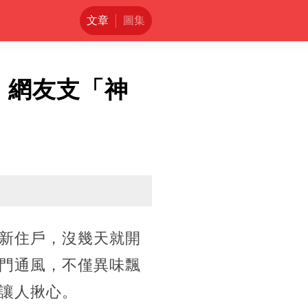
文章
圖集
，網友支「神
新住戶，沒幾天就開
門通風，不僅異味飄
讓人揪心。