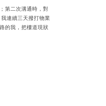
；第二次溝通時，對
。我連續三天撥打物業
路的我，把樓道現狀