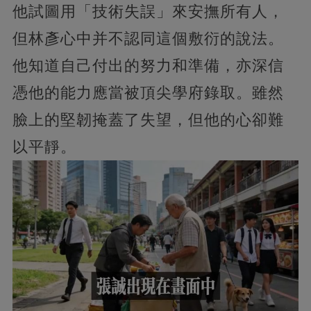
他試圖用「技術失誤」來安撫所有人，
但林彥心中并不認同這個敷衍的說法。
他知道自己付出的努力和準備，亦深信
憑他的能力應當被頂尖學府錄取。雖然
臉上的堅韌掩蓋了失望，但他的心卻難
以平靜。