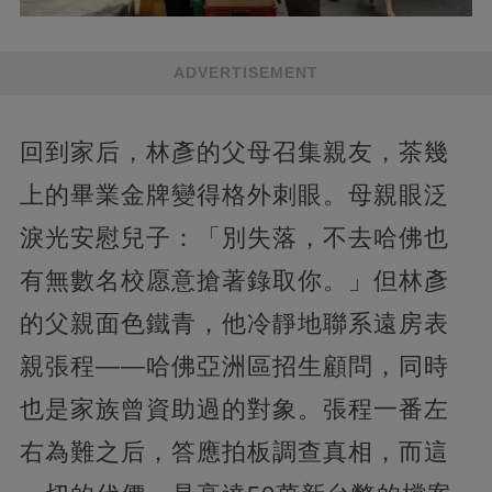
ADVERTISEMENT
回到家后，林彥的父母召集親友，茶幾
上的畢業金牌變得格外刺眼。母親眼泛
淚光安慰兒子：「別失落，不去哈佛也
有無數名校愿意搶著錄取你。」但林彥
的父親面色鐵青，他冷靜地聯系遠房表
親張程——哈佛亞洲區招生顧問，同時
也是家族曾資助過的對象。張程一番左
右為難之后，答應拍板調查真相，而這