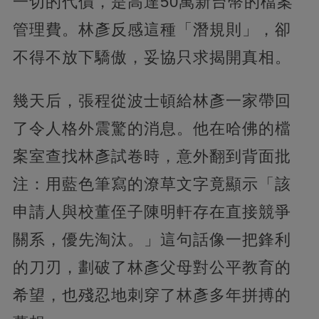
一切的代價，是高達50萬新台幣的檔案
管理費。林彥反感這種「潛規則」，卻
不得不放下驕傲，妥協只求揭開真相。
幾天后，張程從波士頓給林彥一家帶回
了令人格外震驚的消息。他在哈佛的檔
案室查找林彥試卷時，意外翻到背面批
注：用藍色筆寫的潦草文字竟顯示「該
申請人與校董侄子陳明軒存在直接競爭
關系，優先淘汰。」這句話像一把鋒利
的刀刃，劃破了林彥父母對公平教育的
希望，也殘忍地刺穿了林彥多年拼搏的