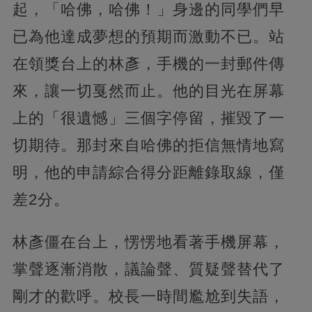
起，「哈佛，哈佛！」身邊的同學們早
已為他達成夢想的預期而激動不已。站
在領獎台上的林彥，手機的一封郵件傳
來，讓一切戛然而止。他的目光在屏幕
上的「很遺憾」三個字停留，摧毀了一
切期待。那封來自哈佛的拒信無情地寫
明，他的申請綜合得分距離錄取線，僅
差2分。
林彥僵在台上，愣愣地看著手機屏幕，
掌聲逐漸消散，議論聲、質疑聲替代了
剛才的歡呼。校長一時間尷尬到失語，