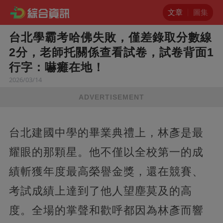
文章
圖集
台北學霸考哈佛失敗，僅差錄取分數線
2分，老師托關係查看試卷，試卷背面1
行字：嚇癱在地！
2026/03/14
ADVERTISEMENT
台北建國中學的畢業典禮上，林彥是最
耀眼的那顆星。他不僅以全校第一的成
績斬獲年度最高榮譽金獎，還在競賽、
考試成績上達到了他人望塵莫及的高
度。全場的掌聲和歡呼都因為林彥而響