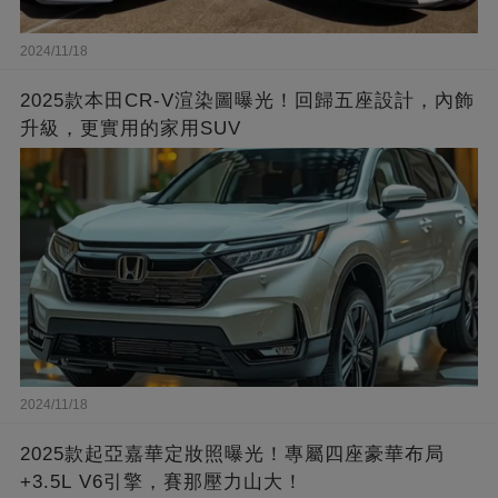
2024/11/18
2025款本田CR-V渲染圖曝光！回歸五座設計，內飾
升級，更實用的家用SUV
2024/11/18
2025款起亞嘉華定妝照曝光！專屬四座豪華布局
+3.5L V6引擎，賽那壓力山大！