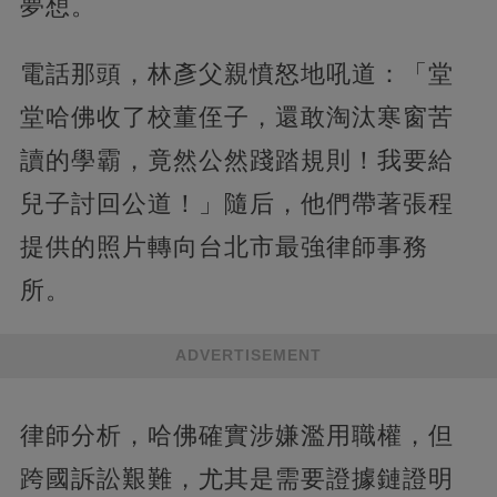
夢想。
電話那頭，林彥父親憤怒地吼道：「堂
堂哈佛收了校董侄子，還敢淘汰寒窗苦
讀的學霸，竟然公然踐踏規則！我要給
兒子討回公道！」隨后，他們帶著張程
提供的照片轉向台北市最強律師事務
所。
ADVERTISEMENT
律師分析，哈佛確實涉嫌濫用職權，但
跨國訴訟艱難，尤其是需要證據鏈證明