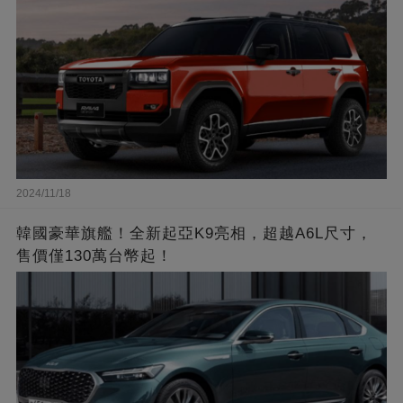
2024/11/18
韓國豪華旗艦！全新起亞K9亮相，超越A6L尺寸，
售價僅130萬台幣起！