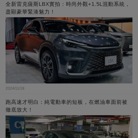
全新雷克薩斯LBX實拍：時尚外觀+1.5L混動系統，
盡顯豪華緊湊魅力！
2024/11/18
跑高速才明白：純電動車的短板，在燃油車面前被
徹底放大！