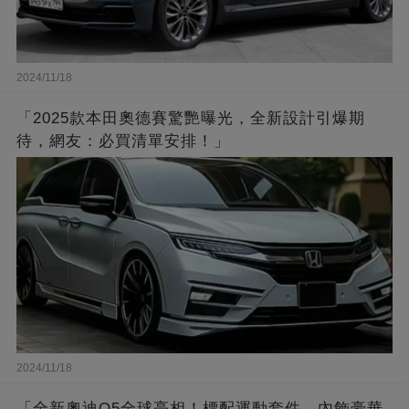
2024/11/18
「2025款本田奧德賽驚艷曝光，全新設計引爆期
待，網友：必買清單安排！」
2024/11/18
「全新奧迪Q5全球亮相！標配運動套件，內飾豪華