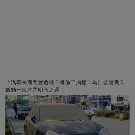
「汽車長期閒置危機？維修工揭秘：為什麼隔幾天
啟動一次才是明智之選！」