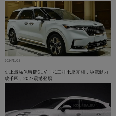
2024/11/18
史上最強保時捷SUV！K1三排七座亮相，純電動力
破千匹，2027震撼登場