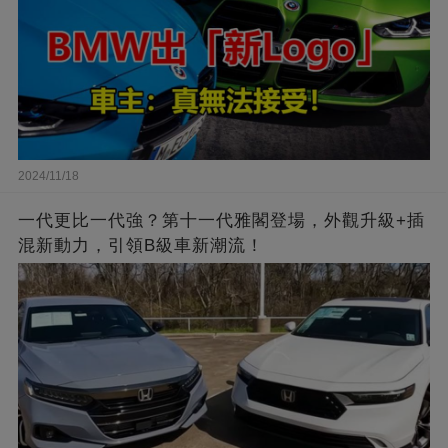
2024/11/18
一代更比一代強？第十一代雅閣登場，外觀升級+插
混新動力，引領B級車新潮流！