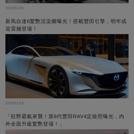
2024/11/18
新馬自達6驚艷渲染圖曝光！搭載豐田引擎，明年或
迎震撼登場！
2024/11/18
「狂野霸氣來襲！第6代豐田RAV4定妝照曝光，內
外全面升級驚艷登場！」