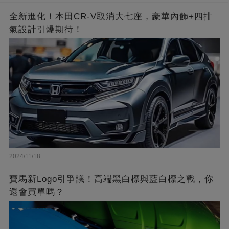
全新進化！本田CR-V取消大七座，豪華內飾+四排
氣設計引爆期待！
2024/11/18
寶馬新Logo引爭議！高端黑白標與藍白標之戰，你
還會買單嗎？