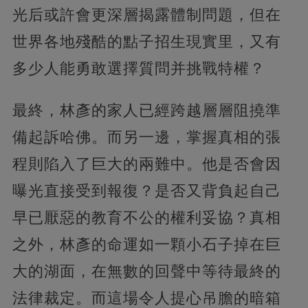
光后或許會更深層揭露體制問題，但在
世界各地殘酷的點子招生現實里，又有
多少人能勇敢選擇質問并挑戰特權？
最終，林彥的家人已經跨越層層阻撓準
備起訴哈佛。而另一邊，掌握真相的張
程則陷入了巨大的兩難中。他是否會因
曝光直接受到報復？是否又背負起自己
早已厭惡的教育不公的權利妥協？真相
之外，林彥的命運如一顆小石子掉在巨
大的湖面，在無數的回聲中等待最終的
法律裁定。而這場令人提心吊膽的暗箱