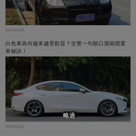
2024/11/18
白色車為何越來越受歡迎？交警一句順口溜揭開選
車秘訣！
略過
2024/11/18