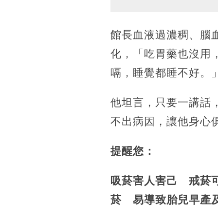
館長血液過濃稠、腦
化，「吃胃藥也沒用
嗝，睡覺都睡不好。
他坦言，只要一講話
不出病因，讓他身心
提醒您：
吸菸害人害己 戒菸
菸 易導致胎兒早產