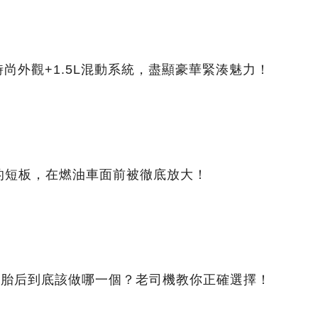
時尚外觀+1.5L混動系統，盡顯豪華緊湊魅力！
的短板，在燃油車面前被徹底放大！
換新胎后到底該做哪一個？老司機教你正確選擇！