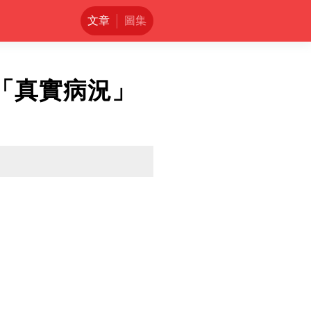
文章
圖集
「真實病況」