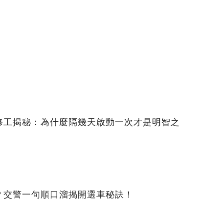
修工揭秘：為什麼隔幾天啟動一次才是明智之
？交警一句順口溜揭開選車秘訣！