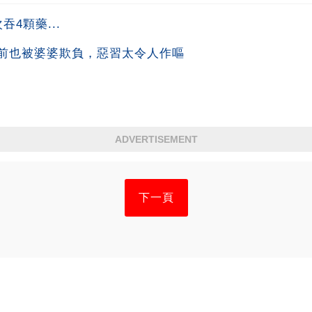
4顆藥...
前也被婆婆欺負，惡習太令人作嘔
ADVERTISEMENT
下一頁