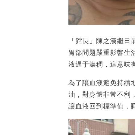
「館長」陳之漢繼日
胃部問題嚴重影響生
液過于濃稠，這意味
為了讓血液避免持續
油，對身體非常不利
讓血液回到標準值，