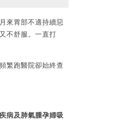
月來胃部不適持續惡
又不舒服。一直打
頻繁跑醫院卻始終查
疾病及肺氣腫孕婦吸