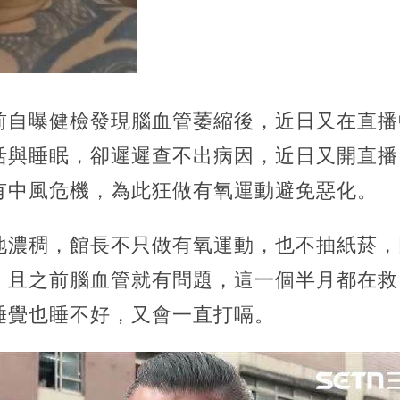
前自曝健檢發現腦血管萎縮後，近日又在直播
活與睡眠，卻遲遲查不出病因，近日又開直播
有中風危機，為此狂做有氧運動避免惡化。
地濃稠，館長不只做有氧運動，也不抽紙菸，
，且之前腦血管就有問題，這一個半月都在救
睡覺也睡不好，又會一直打嗝。