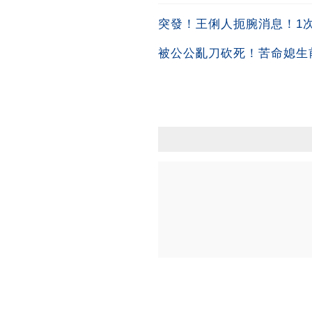
突發！王俐人扼腕消息！1次吞
被公公亂刀砍死！苦命媳生