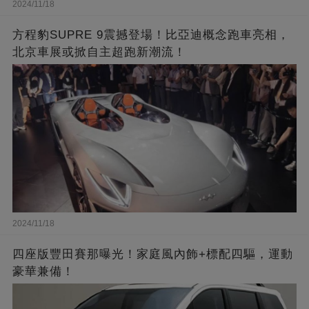
2024/11/18
方程豹SUPRE 9震撼登場！比亞迪概念跑車亮相，
北京車展或掀自主超跑新潮流！
2024/11/18
四座版豐田賽那曝光！家庭風內飾+標配四驅，運動
豪華兼備！