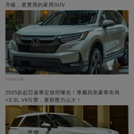
升級，更實用的家用SUV
2024/11/18
2025款起亞嘉華定妝照曝光！專屬四座豪華布局
+3.5L V6引擎，賽那壓力山大！