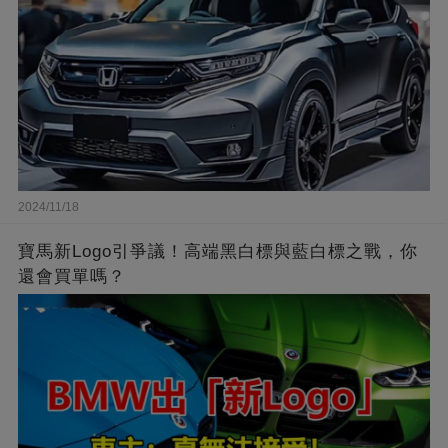
2024/11/18
寶馬新Logo引爭議！高端黑白標與藍白標之戰，你
還會買單嗎？