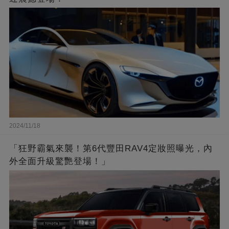
2024/11/18
「狂野霸氣來襲！第6代豐田RAV4定妝照曝光，內
外全面升級驚艷登場！」