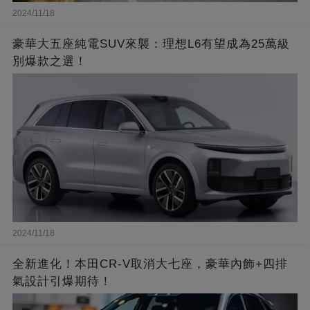
2024/11/18
豪華大五座純電SUV來襲：理想L6有望成為25萬級
別爆款之選！
2024/11/18
全新進化！本田CR-V取消大七座，豪華內飾+四排
氣設計引爆期待！