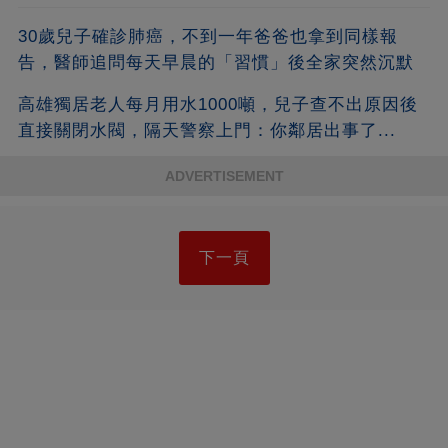
30歲兒子確診肺癌，不到一年爸爸也拿到同樣報
告，醫師追問每天早晨的「習慣」後全家突然沉默
高雄獨居老人每月用水1000噸，兒子查不出原因後
直接關閉水閥，隔天警察上門：你鄰居出事了...
ADVERTISEMENT
下一頁