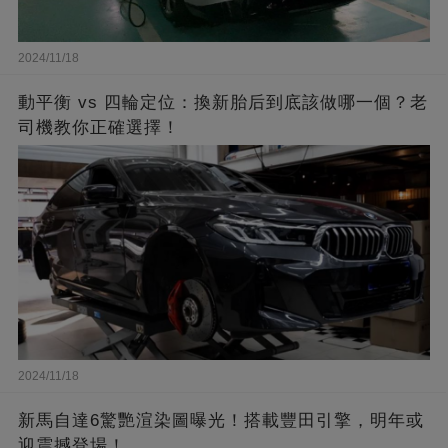
2024/11/18
動平衡 vs 四輪定位：換新胎后到底該做哪一個？老
司機教你正確選擇！
2024/11/18
新馬自達6驚艷渲染圖曝光！搭載豐田引擎，明年或
迎震撼登場！