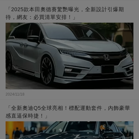
「2025款本田奧德賽驚艷曝光，全新設計引爆期
待，網友：必買清單安排！」
2024/11/18
「全新奧迪Q5全球亮相！標配運動套件，內飾豪華
感直逼保時捷！」