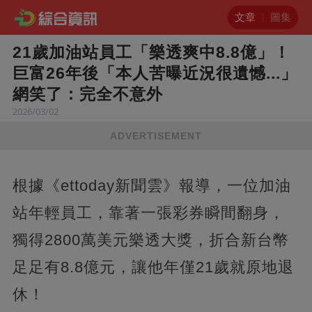
文章
圖集
21歲加油站員工「樂透爽中8.8億」！
巨富26年後「本人苦曝近況很遺憾...」
網笑了：完全不意外
2026/03/02
ADVERTISEMENT
根據《ettoday新聞雲》報導，一位加油
站年輕員工，靠著一張彩券瞬間翻身，
獨得2800萬美元樂透大獎，折合新台幣
足足有8.8億元，讓他年僅21歲就原地退
休！