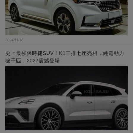
2024/11/18
史上最強保時捷SUV！K1三排七座亮相，純電動力
破千匹，2027震撼登場