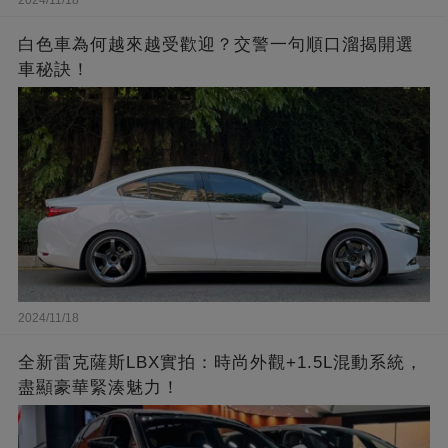
白色車為何越來越受歡迎？交警一句順口溜揭開選
車秘訣！
2024/11/18
全新雷克薩斯LBX實拍：時尚外觀+1.5L混動系統，
盡顯豪華緊湊魅力！