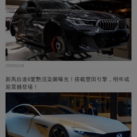
2024/11/18
新馬自達6驚艷渲染圖曝光！搭載豐田引擎，明年或
迎震撼登場！