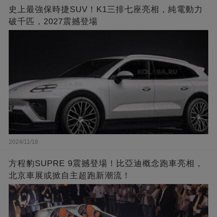
史上最強保時捷SUV！K1三排七座亮相，純電動力
破千匹，2027震撼登場
2024/11/18
方程豹SUPRE 9震撼登場！比亞迪概念跑車亮相，
北京車展或掀自主超跑新潮流！