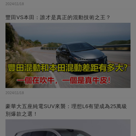
2024/11/18
豐田VS本田：誰才是真正的混動技術之王？
2024/11/18
豪華大五座純電SUV來襲：理想L6有望成為25萬級
別爆款之選！