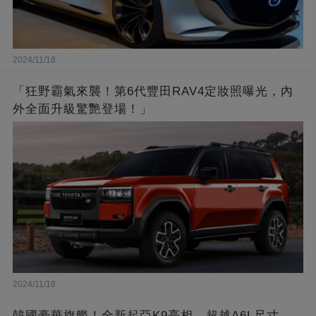
2024/11/18
「狂野霸氣來襲！第6代豐田RAV4定妝照曝光，內
外全面升級驚艷登場！」
2024/11/18
韓國豪華旗艦！全新起亞K9亮相，超越A6L尺寸，