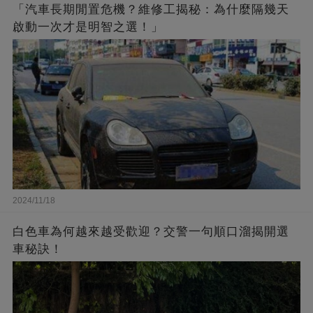
「汽車長期閒置危機？維修工揭秘：為什麼隔幾天
啟動一次才是明智之選！」
2024/11/18
白色車為何越來越受歡迎？交警一句順口溜揭開選
車秘訣！