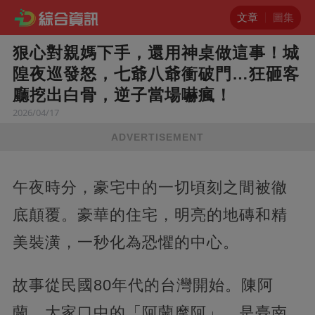
文章
圖集
狠心對親媽下手，還用神桌做這事！城
隍夜巡發怒，七爺八爺衝破門…狂砸客
廳挖出白骨，逆子當場嚇瘋！
2026/04/17
ADVERTISEMENT
午夜時分，豪宅中的一切頃刻之間被徹
底顛覆。豪華的住宅，明亮的地磚和精
美裝潢，一秒化為恐懼的中心。
故事從民國80年代的台灣開始。陳阿
蘭，大家口中的「阿蘭摩阿」，是臺南