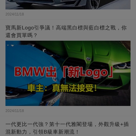
2024/11/18
寶馬新Logo引爭議！高端黑白標與藍白標之戰，你
還會買單嗎？
2024/11/18
一代更比一代強？第十一代雅閣登場，外觀升級+插
混新動力，引領B級車新潮流！