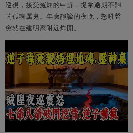
巡視，接受冤屈的申訴，捉拿逾期不歸
的孤魂厲鬼。年歲靜謐的夜晚，怒吼聲
突然在建明家附近炸開。