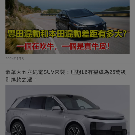
2024/11/18
豪華大五座純電SUV來襲：理想L6有望成為25萬級
別爆款之選！