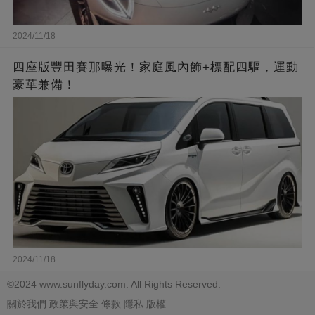
2024/11/18
四座版豐田賽那曝光！家庭風內飾+標配四驅，運動
豪華兼備！
2024/11/18
©2024 www.sunflyday.com. All Rights Reserved.
關於我們
政策與安全
條款
隱私
版權