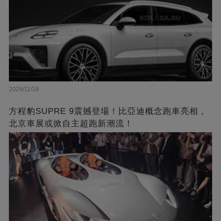
2024/11/18
方程豹SUPRE 9震撼登場！比亞迪概念跑車亮相，
北京車展或掀自主超跑新潮流！