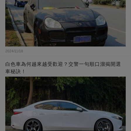
2024/11/18
白色車為何越來越受歡迎？交警一句順口溜揭開選
車秘訣！