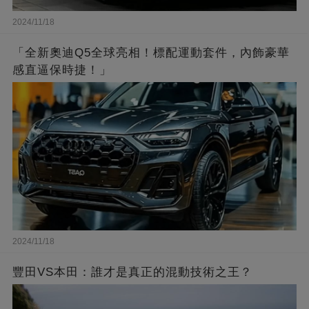
2024/11/18
「全新奧迪Q5全球亮相！標配運動套件，內飾豪華
感直逼保時捷！」
2024/11/18
豐田VS本田：誰才是真正的混動技術之王？