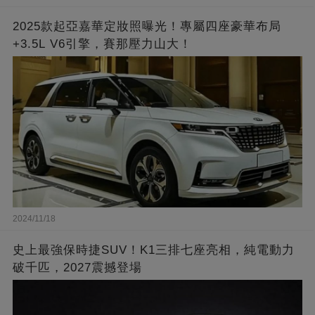
2025款起亞嘉華定妝照曝光！專屬四座豪華布局
+3.5L V6引擎，賽那壓力山大！
2024/11/18
史上最強保時捷SUV！K1三排七座亮相，純電動力
破千匹，2027震撼登場