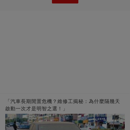
「汽車長期閒置危機？維修工揭秘：為什麼隔幾天
啟動一次才是明智之選！」