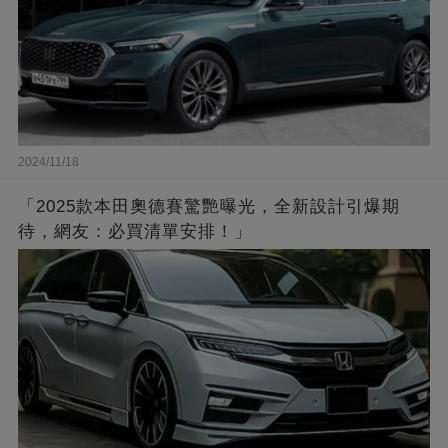
2024/11/18
「2025款本田奧德賽驚艷曝光，全新設計引爆期
待，網友：必買清單安排！」