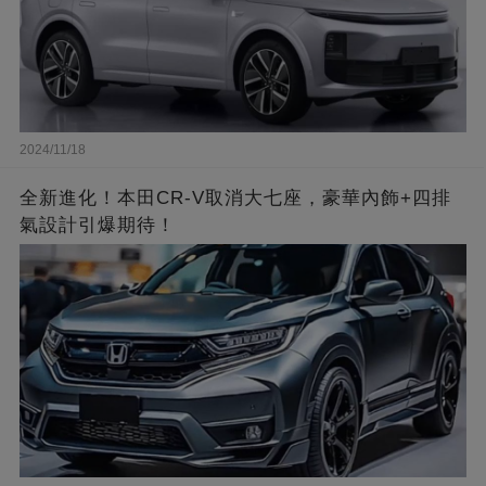
2024/11/18
全新進化！本田CR-V取消大七座，豪華內飾+四排
氣設計引爆期待！