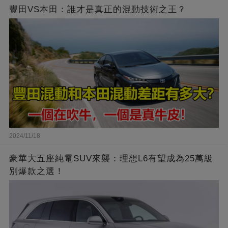
豐田VS本田：誰才是真正的混動技術之王？
2024/11/18
豪華大五座純電SUV來襲：理想L6有望成為25萬級
別爆款之選！