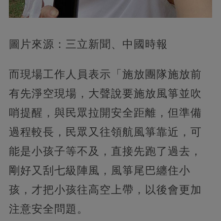
圖片來源：三立新聞、中國時報
而現場工作人員表示「施放團隊施放前
有先淨空現場，大聲說要施放風箏並吹
哨提醒，與民眾拉開安全距離，但準備
過程較長，民眾又往領航風箏靠近，可
能是小孩子等不及，直接先跑了過去，
剛好又刮七級陣風，風箏尾巴纏住小
孩，才把小孩往高空上帶，以後會更加
注意安全問題。