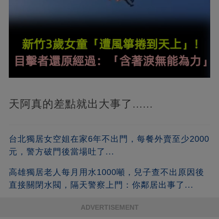
天阿真的差點就出大事了......
台北獨居女空姐在家6年不出門，每餐外賣至少2000
元，警方破門後當場吐了...
高雄獨居老人每月用水1000噸，兒子查不出原因後
直接關閉水閥，隔天警察上門：你鄰居出事了...
ADVERTISEMENT