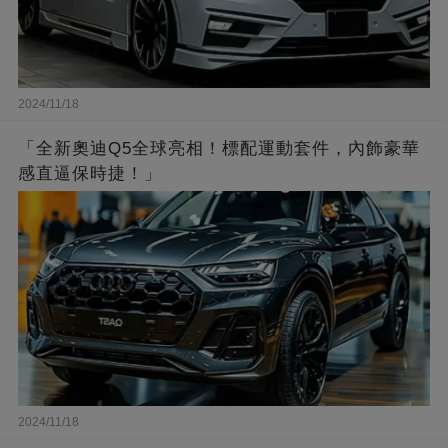
2024/11/18
「全新奧迪Q5全球亮相！標配運動套件，內飾豪華
感直逼保時捷！」
2024/11/18