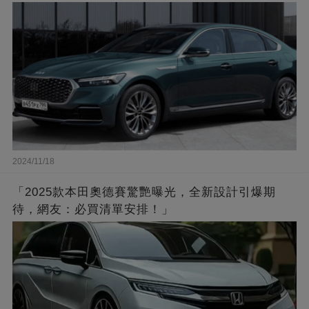
2024/11/18
「2025款本田奧德賽驚艷曝光，全新設計引爆期
待，網友：必買清單安排！」