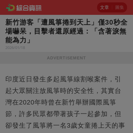
文章
圖集
新竹游客「遭風箏捲到天上」僅30秒全
場嚇呆，目擊者還原經過：「含著淚無
能為力」
2026/01/18
ADVERTISEMENT
印度近日發生多起風箏線割喉案件，引
起大眾關注放風箏時的安全性，其實台
灣在2020年時曾在新竹舉辦國際風箏
節，許多民眾都帶著孩子一起參加，但
卻發生了風箏將一名3歲女童捲上天的事