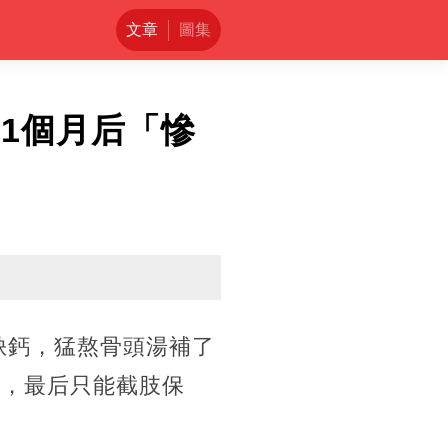
文章
圖集
1個月后「慘
缺鈣，猛熬骨頭湯補了
了，最后只能截肢保