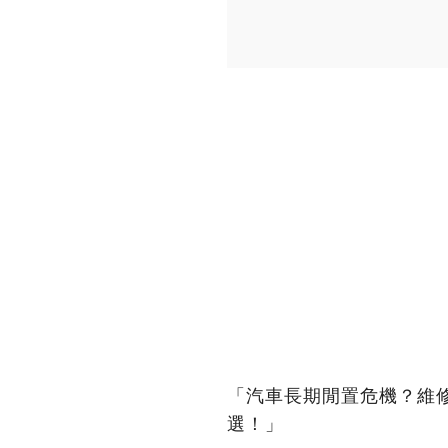
「汽車長期閒置危機？維
選！」