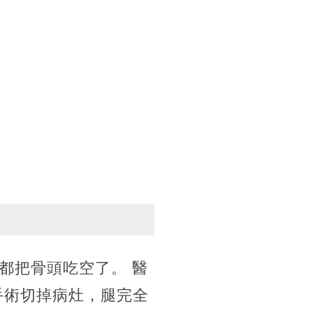
都把骨頭吃空了。 醫
手術切掉病灶，腿完全