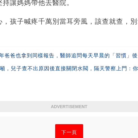
堅持讓媽媽帶他去醫院。
心，孩子喊疼千萬別當耳旁風，該查就查，別
一年爸爸也拿到同樣報告，醫師追問每天早晨的「習慣」
0噸，兒子查不出原因後直接關閉水閥，隔天警察上門：你鄰
ADVERTISEMENT
下一頁