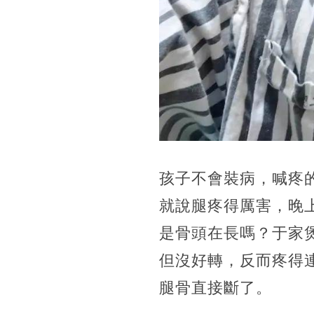
孩子不會裝病，喊疼
就說腿疼得厲害，晚
是骨頭在長嗎？于家
但沒好轉，反而疼得
腿骨直接斷了。