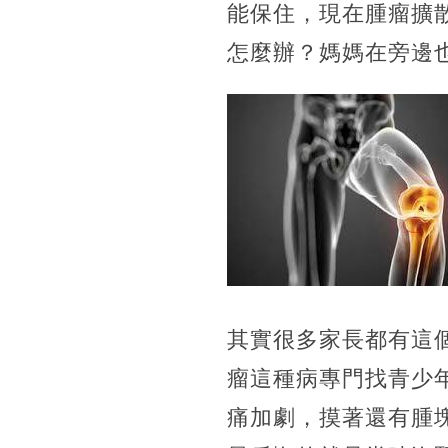
能保住，現在腫瘤擴
怎麼辦？媽媽在旁邊
其實很多家長都有這
瘤這種病專門找青少
痛加劇，摸著還有腫