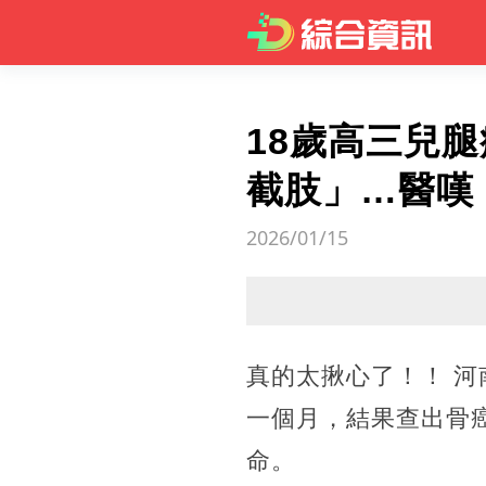
18歲高三兒
截肢」…醫嘆
2026/01/15
真的太揪心了！！ 河
一個月，結果查出骨
命。