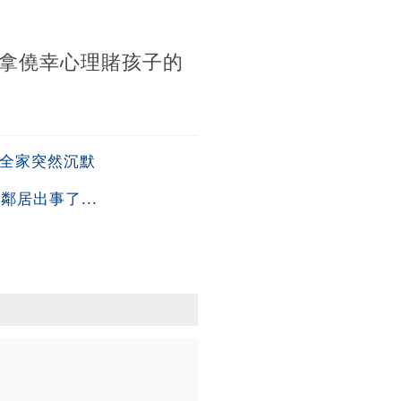
拿僥幸心理賭孩子的
後全家突然沉默
居出事了...