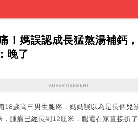
腿痛！媽誤認成長猛熬湯補鈣，
：晚了
ADVERTISEMENT
南18歲高三男生腿疼，媽媽誤以為是長個兒
癌，腫瘤已經長到12厘米，腿還在家直接折