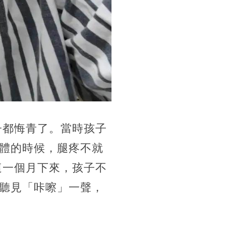
子都悔青了。當時孩子
體的時候，腿疼不就
這一個月下來，孩子不
聽見「咔嚓」一聲，