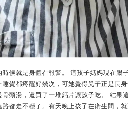
的時候就是身體在報警。 這孩子媽媽現在腸
上睡覺都疼醒好幾次，可她覺得兒子正是長身
煲骨頭湯，還買了一堆鈣片讓孩子吃。 結果
連路都走不穩了。有天晚上孩子在衛生間，就