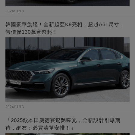
2024/11/18
韓國豪華旗艦！全新起亞K9亮相，超越A6L尺寸，
售價僅130萬台幣起！
2024/11/18
「2025款本田奧德賽驚艷曝光，全新設計引爆期
待，網友：必買清單安排！」