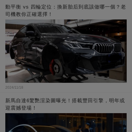
動平衡 vs 四輪定位：換新胎后到底該做哪一個？老
司機教你正確選擇！
2024/11/18
新馬自達6驚艷渲染圖曝光！搭載豐田引擎，明年或
迎震撼登場！