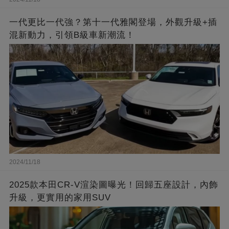
一代更比一代強？第十一代雅閣登場，外觀升級+插
混新動力，引領B級車新潮流！
2024/11/18
2025款本田CR-V渲染圖曝光！回歸五座設計，內飾
升級，更實用的家用SUV