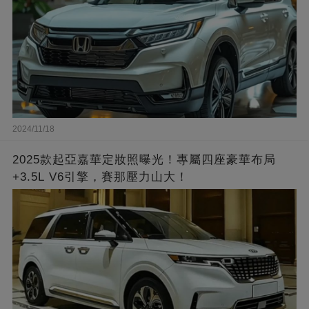
2024/11/18
2025款起亞嘉華定妝照曝光！專屬四座豪華布局
+3.5L V6引擎，賽那壓力山大！