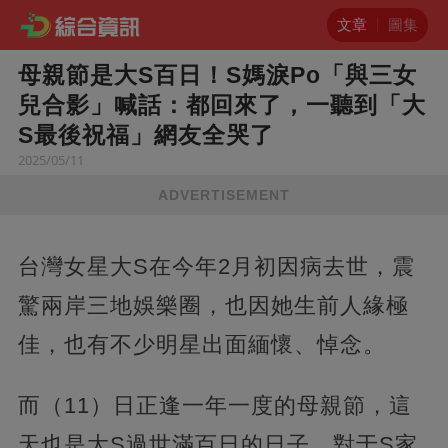
文章
圖集
母親節是大S百日！S媽淚Po「與三女
兒合影」喊話：都回來了，一聽到「大
S最後祝福」網友全哭了
2025/05/11
ADVERTISEMENT
台灣女星大S在今年2月初因病去世，震
驚兩岸三地娛樂圈，也因她生前人緣極
佳，也有不少明星出面緬懷、悼念。
而（11）日正逢一年一度的母親節，這
天也是大S過世滿百日的日子，對于S家