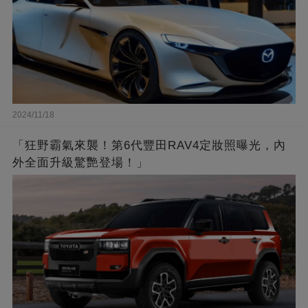
2024/11/18
「狂野霸氣來襲！第6代豐田RAV4定妝照曝光，內
外全面升級驚艷登場！」