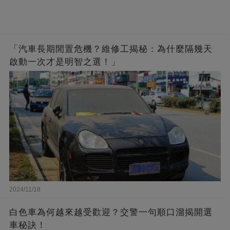
「汽車長期閒置危機？維修工揭秘：為什麼隔幾天
啟動一次才是明智之選！」
2024/11/18
白色車為何越來越受歡迎？交警一句順口溜揭開選
車秘訣！