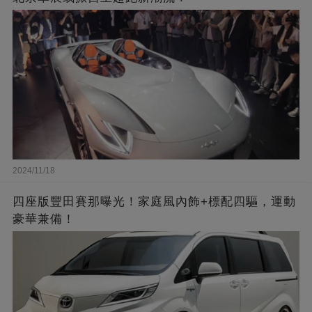
2024/11/18
四座版豐田賽那曝光！家庭風內飾+標配四驅，運動
豪華兼備！