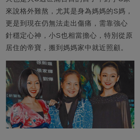
來說格外難熬，尤其是身為媽媽的S媽，
更是到現在仍無法走出傷痛，需靠強心
針穩定心神，小S也相當擔心，特別從原
居住的帝寶，搬到媽媽家中就近照顧。