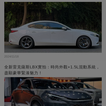
2024/11/18
全新雷克薩斯LBX實拍：時尚外觀+1.5L混動系統，
盡顯豪華緊湊魅力！