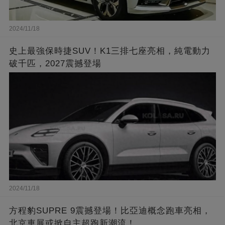
2024/11/18
史上最強保時捷SUV！K1三排七座亮相，純電動力
破千匹，2027震撼登場
2024/11/18
方程豹SUPRE 9震撼登場！比亞迪概念跑車亮相，
北京車展或掀自主超跑新潮流！