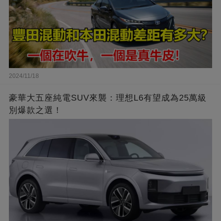
2024/11/18
豪華大五座純電SUV來襲：理想L6有望成為25萬級
別爆款之選！