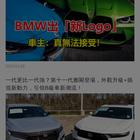
2024/11/18
一代更比一代強？第十一代雅閣登場，外觀升級+插
混新動力，引領B級車新潮流！