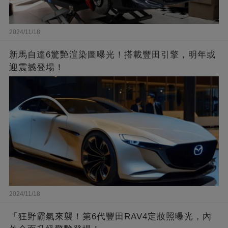
2024/11/18
新馬自達6驚艷渲染圖曝光！搭載豐田引擎，明年或
迎震撼登場！
2024/11/18
「狂野霸氣來襲！第6代豐田RAV4定妝照曝光，內