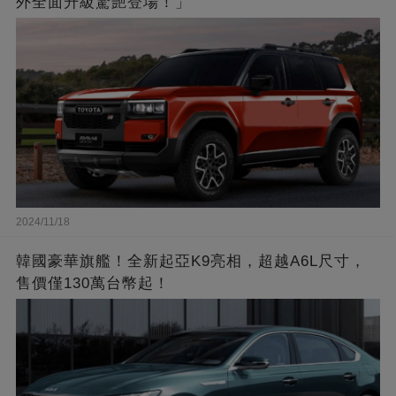
外全面升級驚艷登場！」
2024/11/18
韓國豪華旗艦！全新起亞K9亮相，超越A6L尺寸，
售價僅130萬台幣起！