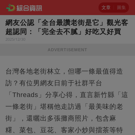
文章
圖集
網友公認「全台最讚老街是它」觀光客
超認同：「完全去不膩」好吃又好買
2025/12/30
ADVERTISEMENT
台灣各地老街林立，但哪一條最值得造
訪？有位男網友日前于社群平台
「Threads」分享心得，直言新竹縣「這
一條老街」堪稱他走訪過「最美味的老
街」，還曬出多張攤商照片，包含麻
糬、菜包、豆花、客家小炒與擂茶等特