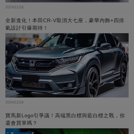
2024/11/18
全新進化！本田CR-V取消大七座，豪華內飾+四排
氣設計引爆期待！
2024/11/18
寶馬新Logo引爭議！高端黑白標與藍白標之戰，你
還會買單嗎？