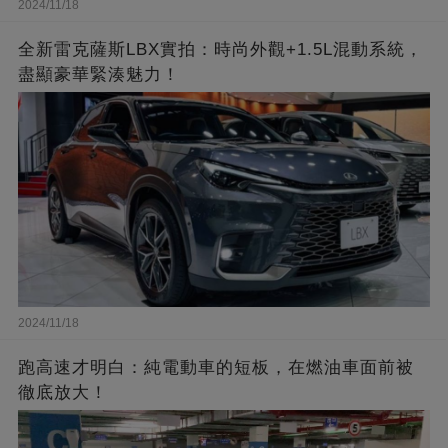
2024/11/18
全新雷克薩斯LBX實拍：時尚外觀+1.5L混動系統，
盡顯豪華緊湊魅力！
2024/11/18
跑高速才明白：純電動車的短板，在燃油車面前被
徹底放大！