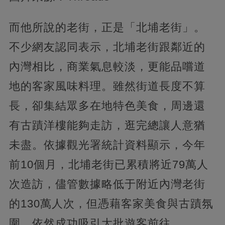
而他所說的老街，正是「北埔老街」。
不少網友認同表示，北埔老街跟鄰近的
內灣相比，商業氣息較淡，更能品嚐道
地的客家風味料理。雖然街道長度不算
長，卻集結眾多在地特色美食，周邊還
有古蹟洋樓能夠走訪，逛完總讓人意猶
未盡。依據觀光署統計資料顯示，今年
前10個月，北埔老街已累積將近79萬人
次造訪，儘管數據略低于附近內灣老街
的130萬人次，但憑藉客家美食與古蹟氛
圍，依然成功吸引大批遊客前往。