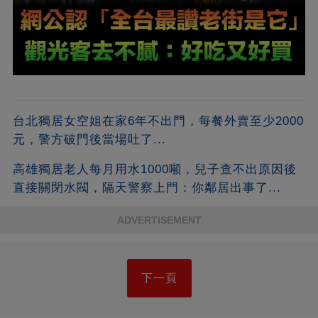
台北獨居女空姐在家6年不出門，每餐外賣至少2000
元，警方破門後當場吐了...
高雄獨居老人每月用水1000噸，兒子查不出原因後
直接關閉水閥，隔天警察上門：你鄰居出事了...
ADVERTISEMENT
下一頁