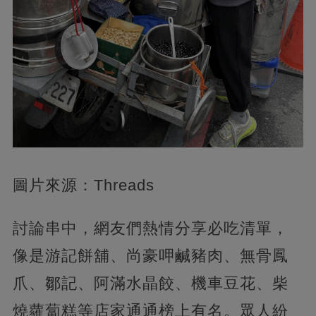
圖片來源：Threads
討論串中，網友們熱情分享必吃清單，
像是游記餅舖、尚豪呷鹹豬肉、無骨鳳
爪、鄒記、阿滿水晶餃、機車豆花、柴
燒蘿蔔糕等店家通通榜上有名。眾人紛