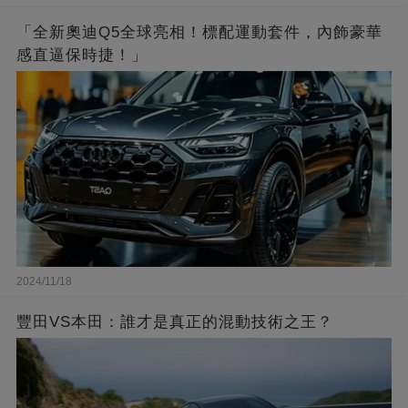
「全新奧迪Q5全球亮相！標配運動套件，內飾豪華
感直逼保時捷！」
2024/11/18
豐田VS本田：誰才是真正的混動技術之王？