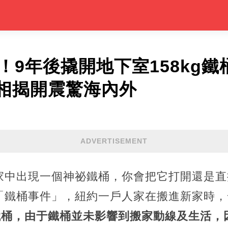
！9年後撬開地下室158kg鐵
相揭開震驚海內外
ADVERTISEMENT
家中出現一個神祕鐵桶，你會把它打開還是直
「鐵桶事件」，紐約一戶人家在搬進新家時，
鏽鐵桶，由于鐵桶並未影響到搬家動線及生活，