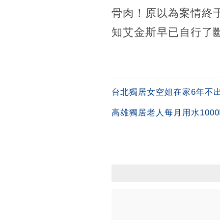
骨肉！原以為案情終
知艾金斯早已自行了
台北獨居女空姐在家6年不出
高雄獨居老人每月用水100