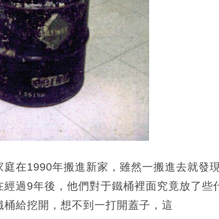
庭在1990年搬進新家，雖然一搬進去就發
在經過9年後，他們對于鐵桶裡面究竟放了些
鐵桶給挖開，想不到一打開蓋子，這