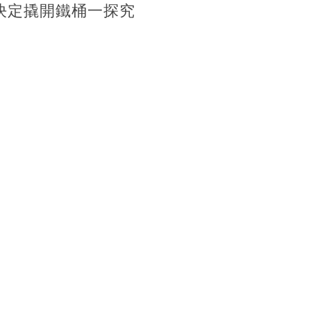
決定撬開鐵桶一探究