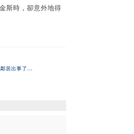
金斯時，卻意外地得
居出事了...