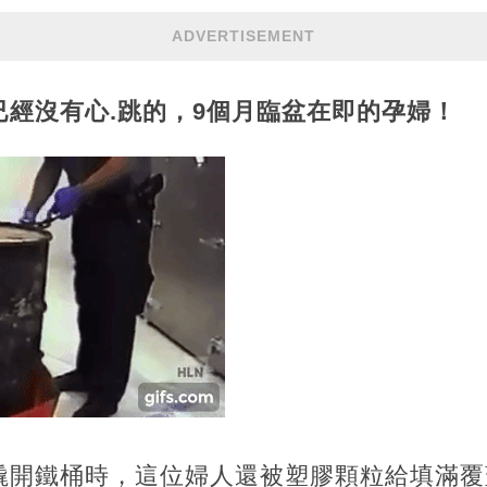
ADVERTISEMENT
已經沒有心.跳的，9個月臨盆在即的孕婦！
撬開鐵桶時，這位婦人還被塑膠顆粒給填滿覆