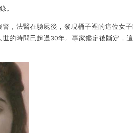
訊錄。
報警，法醫在驗屍後，發現桶子裡的這位女子
人世的時間已超過30年。專家鑑定後斷定，