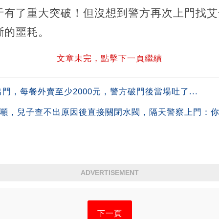
于有了重大突破！但沒想到警方再次上門找艾
斷的噩耗。
文章未完，點擊下一頁繼續
門，每餐外賣至少2000元，警方破門後當場吐了...
0噸，兒子查不出原因後直接關閉水閥，隔天警察上門：你鄰
ADVERTISEMENT
下一頁