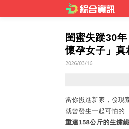
閨蜜失蹤30年
懷孕女子」真
2026/03/16
當你搬進新家，發現
就曾發生一起可怕的
重達158公斤的生