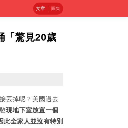
文章
圖集
桶「驚見20歲
接丟掉呢？美國過去
發
現地下室放置一個
因此全家人並沒有特別