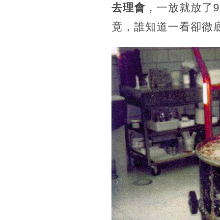
去理會
，一放就放了
竟，誰知道一看卻徹底