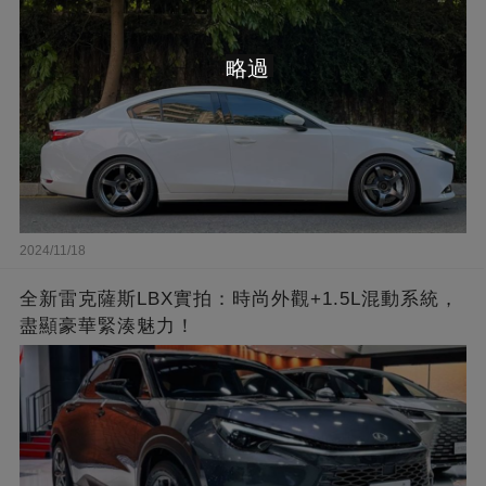
略過
2024/11/18
全新雷克薩斯LBX實拍：時尚外觀+1.5L混動系統，
盡顯豪華緊湊魅力！