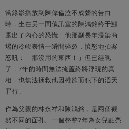
當錄影播放到陳偉倫泣不成聲的告白
時，坐在另一間偵訊室的陳鴻銘終于顯
露出了內心的恐慌。他那副長年浸染商
場的冷峻表情一瞬間碎裂，憤怒地拍案
怒吼：「那沒用的東西！」但已經晚
了，7年的時間無法掩蓋終將浮現的真
相，也無法拯救他因權欲而犯下的滔天
罪行。
作為父親的林永祥和陳鴻銘，是兩個截
然不同的面孔。一個整整7年為女兒點亮