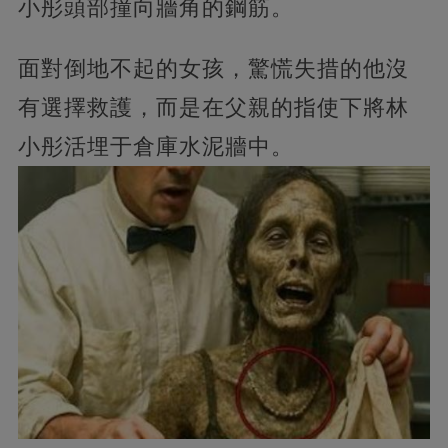
小彤頭部撞向牆角的鋼筋。
面對倒地不起的女孩，驚慌失措的他沒
有選擇救護，而是在父親的指使下將林
小彤活埋于倉庫水泥牆中。