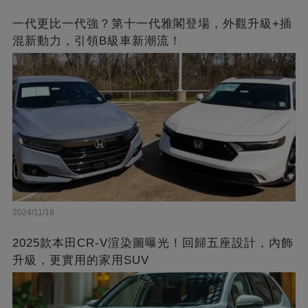
一代更比一代強？第十一代雅閣登場，外觀升級+插
混新動力，引領B級車新潮流！
2024/11/18
2025款本田CR-V渲染圖曝光！回歸五座設計，內飾
升級，更實用的家用SUV