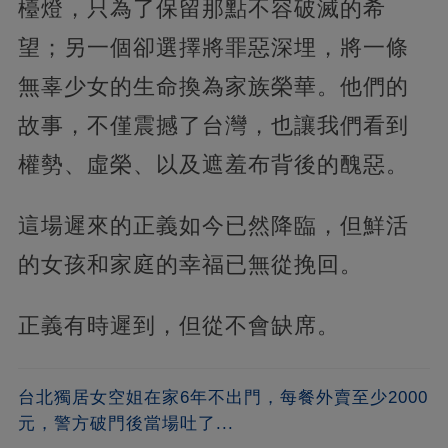
檯燈，只為了保留那點不容破滅的希
望；另一個卻選擇將罪惡深埋，將一條
無辜少女的生命換為家族榮華。他們的
故事，不僅震撼了台灣，也讓我們看到
權勢、虛榮、以及遮羞布背後的醜惡。
這場遲來的正義如今已然降臨，但鮮活
的女孩和家庭的幸福已無從挽回。
正義有時遲到，但從不會缺席。
台北獨居女空姐在家6年不出門，每餐外賣至少2000
元，警方破門後當場吐了...