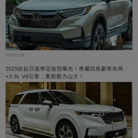
2024/11/18
2025款起亞嘉華定妝照曝光！專屬四座豪華布局
+3.5L V6引擎，賽那壓力山大！