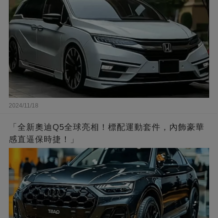
2024/11/18
「全新奧迪Q5全球亮相！標配運動套件，內飾豪華
感直逼保時捷！」