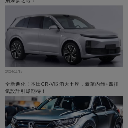
別爆款之選！
2024/11/18
全新進化！本田CR-V取消大七座，豪華內飾+四排
氣設計引爆期待！