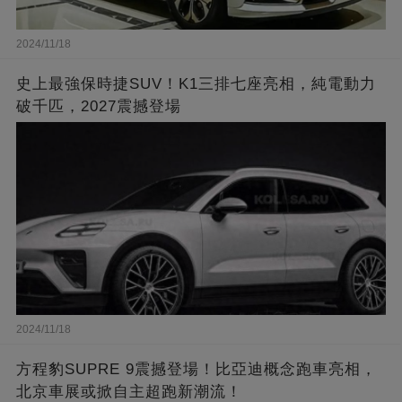
2024/11/18
史上最強保時捷SUV！K1三排七座亮相，純電動力
破千匹，2027震撼登場
2024/11/18
方程豹SUPRE 9震撼登場！比亞迪概念跑車亮相，
北京車展或掀自主超跑新潮流！