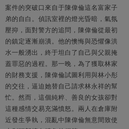
案件的突破口來自于陳偉倫這名富家子
弟的自白。偵訊室裡的燈光昏暗，氣氛
壓抑，面對警方的追問，陳偉倫從最初
的鎮定逐漸崩潰。他的懊悔與恐懼像洪
水一般湧出，終于坦白了自己與父親掩
蓋罪惡的過程。那一晚，為了獲取林家
的財務支援，陳偉倫試圖利用與林小彤
的交往，逼迫她替自己請求林永祥的幫
忙。然而，這個純粹、善良的女孩卻對
這種感情交易充滿憤怒。兩人在倉庫附
近發生爭執，混亂中陳偉倫無意間致使