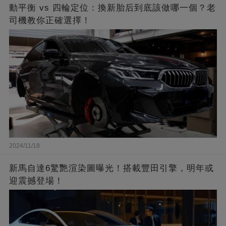
動平衡 vs 四輪定位：換新胎后到底該做哪一個？老
司機教你正確選擇！
2024/11/18
新馬自達6驚艷渲染圖曝光！搭載豐田引擎，明年或
迎震撼登場！