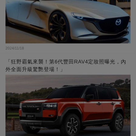
2024/11/18
「狂野霸氣來襲！第6代豐田RAV4定妝照曝光，內
外全面升級驚艷登場！」