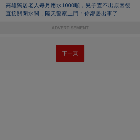
高雄獨居老人每月用水1000噸，兒子查不出原因後
直接關閉水閥，隔天警察上門：你鄰居出事了...
ADVERTISEMENT
下一頁