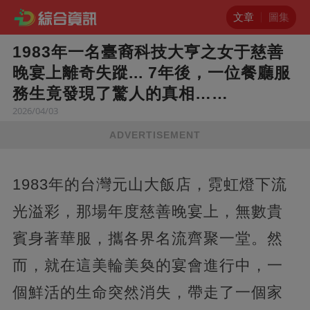
文章
圖集
1983年一名臺裔科技大亨之女于慈善
晚宴上離奇失蹤... 7年後，一位餐廳服
務生竟發現了驚人的真相……
2026/04/03
ADVERTISEMENT
1983年的台灣元山大飯店，霓虹燈下流
光溢彩，那場年度慈善晚宴上，無數貴
賓身著華服，攜各界名流齊聚一堂。然
而，就在這美輪美奐的宴會進行中，一
個鮮活的生命突然消失，帶走了一個家