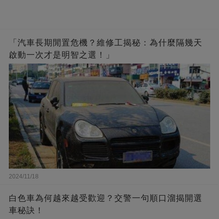
「汽車長期閒置危機？維修工揭秘：為什麼隔幾天
啟動一次才是明智之選！」
2024/11/18
白色車為何越來越受歡迎？交警一句順口溜揭開選
車秘訣！