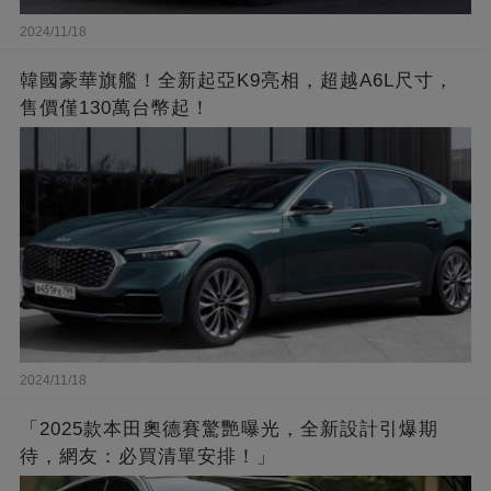
2024/11/18
韓國豪華旗艦！全新起亞K9亮相，超越A6L尺寸，
售價僅130萬台幣起！
2024/11/18
「2025款本田奧德賽驚艷曝光，全新設計引爆期
待，網友：必買清單安排！」