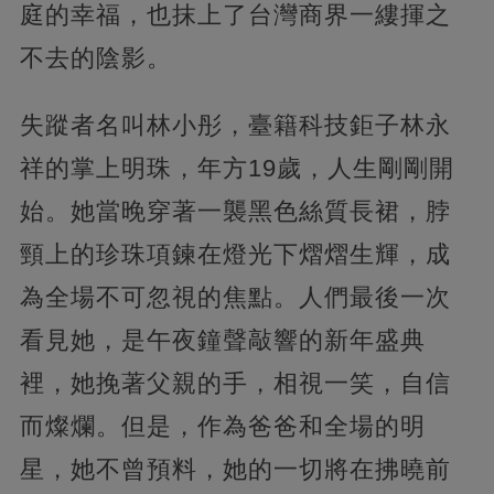
庭的幸福，也抹上了台灣商界一縷揮之
不去的陰影。
失蹤者名叫林小彤，臺籍科技鉅子林永
祥的掌上明珠，年方19歲，人生剛剛開
始。她當晚穿著一襲黑色絲質長裙，脖
頸上的珍珠項鍊在燈光下熠熠生輝，成
為全場不可忽視的焦點。人們最後一次
看見她，是午夜鐘聲敲響的新年盛典
裡，她挽著父親的手，相視一笑，自信
而燦爛。但是，作為爸爸和全場的明
星，她不曾預料，她的一切將在拂曉前