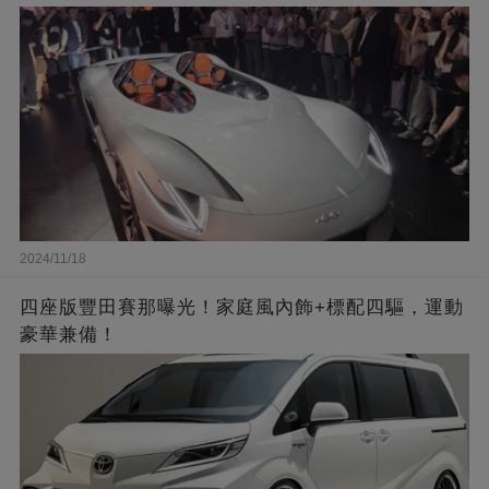
2024/11/18
四座版豐田賽那曝光！家庭風內飾+標配四驅，運動
豪華兼備！