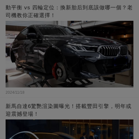
動平衡 vs 四輪定位：換新胎后到底該做哪一個？老
司機教你正確選擇！
2024/11/18
新馬自達6驚艷渲染圖曝光！搭載豐田引擎，明年或
迎震撼登場！