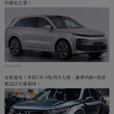
別爆款之選！
2024/11/18
全新進化！本田CR-V取消大七座，豪華內飾+四排
氣設計引爆期待！