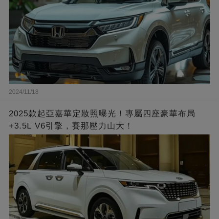
2024/11/18
2025款起亞嘉華定妝照曝光！專屬四座豪華布局
+3.5L V6引擎，賽那壓力山大！