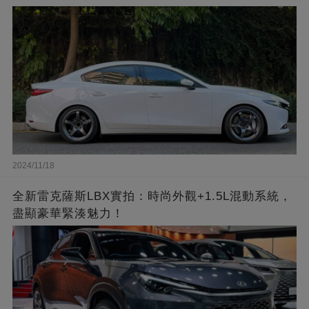
2024/11/18
全新雷克薩斯LBX實拍：時尚外觀+1.5L混動系統，
盡顯豪華緊湊魅力！