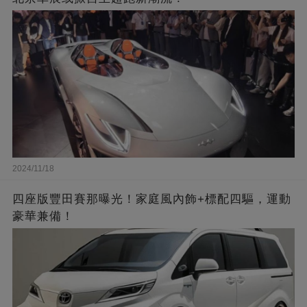
2024/11/18
四座版豐田賽那曝光！家庭風內飾+標配四驅，運動
豪華兼備！