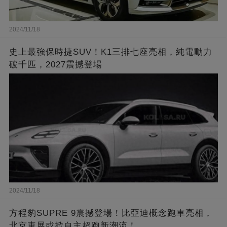
2024/11/18
史上最強保時捷SUV！K1三排七座亮相，純電動力
破千匹，2027震撼登場
2024/11/18
方程豹SUPRE 9震撼登場！比亞迪概念跑車亮相，
北京車展或掀自主超跑新潮流！