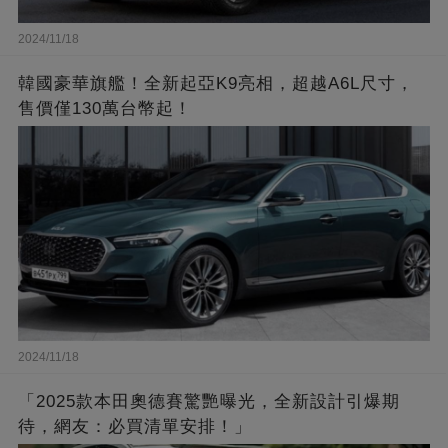
2024/11/18
韓國豪華旗艦！全新起亞K9亮相，超越A6L尺寸，
售價僅130萬台幣起！
2024/11/18
「2025款本田奧德賽驚艷曝光，全新設計引爆期
待，網友：必買清單安排！」