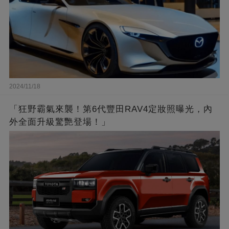
2024/11/18
「狂野霸氣來襲！第6代豐田RAV4定妝照曝光，內
外全面升級驚艷登場！」