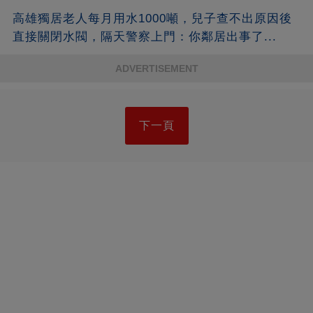
高雄獨居老人每月用水1000噸，兒子查不出原因後
直接關閉水閥，隔天警察上門：你鄰居出事了...
ADVERTISEMENT
下一頁