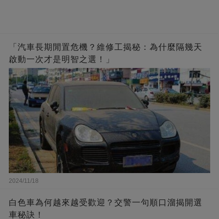
「汽車長期閒置危機？維修工揭秘：為什麼隔幾天
啟動一次才是明智之選！」
2024/11/18
白色車為何越來越受歡迎？交警一句順口溜揭開選
車秘訣！