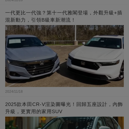
一代更比一代強？第十一代雅閣登場，外觀升級+插
混新動力，引領B級車新潮流！
2024/11/18
2025款本田CR-V渲染圖曝光！回歸五座設計，內飾
升級，更實用的家用SUV