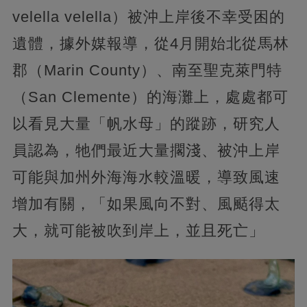
velella velella）被沖上岸後不幸受困的
遺體，據外媒報導，從4月開始北從馬林
郡（Marin County）、南至聖克萊門特
（San Clemente）的海灘上，處處都可
以看見大量「帆水母」的蹤跡，研究人
員認為，牠們最近大量擱淺、被沖上岸
可能與加州外海海水較溫暖，導致風速
增加有關，「如果風向不對、風颳得太
大，就可能被吹到岸上，並且死亡」