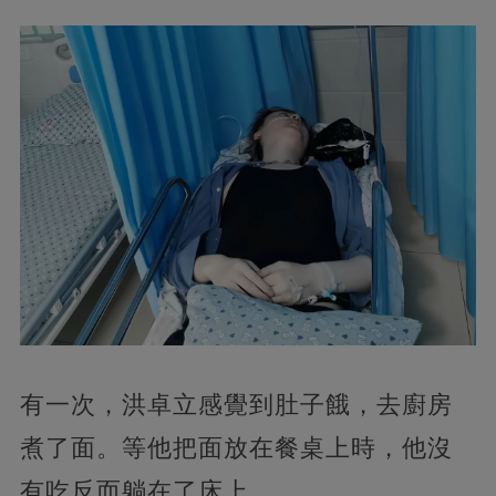
有一次，洪卓立感覺到肚子餓，去廚房
煮了面。等他把面放在餐桌上時，他沒
有吃反而躺在了床上。