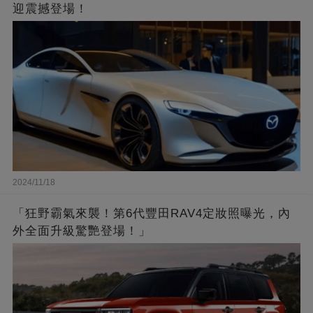
迎震撼登場！
2024/11/18
「狂野霸氣來襲！第6代豐田RAV4定妝照曝光，內
外全面升級驚艷登場！」