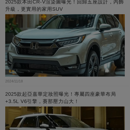
2025款本田CR-V渲染圖曝光！回歸五座設計，內飾
升級，更實用的家用SUV
2024/11/18
2025款起亞嘉華定妝照曝光！專屬四座豪華布局
+3.5L V6引擎，賽那壓力山大！