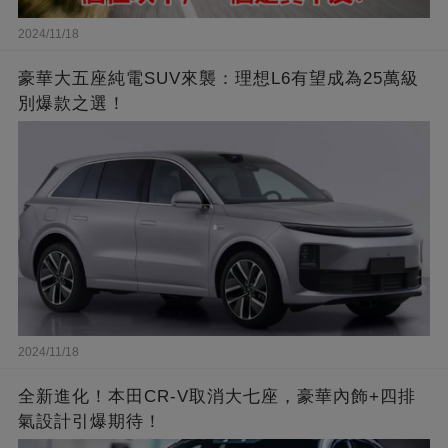
2024/11/18
豪華大五座純電SUV來襲：理想L6有望成為25萬級
別爆款之選！
2024/11/18
全新進化！本田CR-V取消大七座，豪華內飾+四排
氣設計引爆期待！