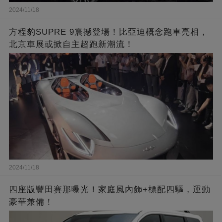
2024/11/18
方程豹SUPRE 9震撼登場！比亞迪概念跑車亮相，
北京車展或掀自主超跑新潮流！
2024/11/18
四座版豐田賽那曝光！家庭風內飾+標配四驅，運動
豪華兼備！