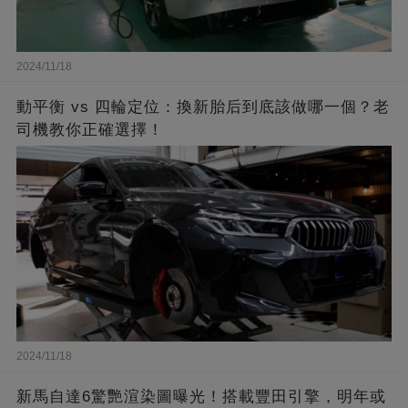
2024/11/18
動平衡 vs 四輪定位：換新胎后到底該做哪一個？老
司機教你正確選擇！
2024/11/18
新馬自達6驚艷渲染圖曝光！搭載豐田引擎，明年或