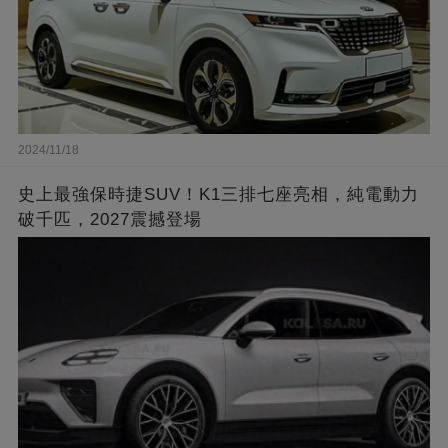
2024/11/18
史上最強保時捷SUV！K1三排七座亮相，純電動力
破千匹，2027震撼登場