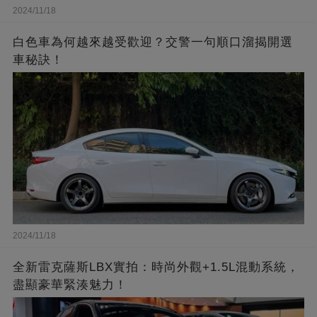
2024/11/18
白色車為何越來越受歡迎？交警一句順口溜揭開選
車秘訣！
2024/11/18
全新雷克薩斯LBX實拍：時尚外觀+1.5L混動系統，
盡顯豪華緊湊魅力！