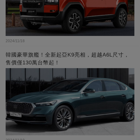
2024/11/18
韓國豪華旗艦！全新起亞K9亮相，超越A6L尺寸，
售價僅130萬台幣起！