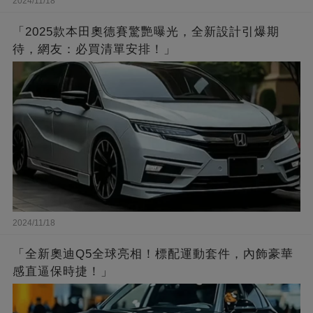
2024/11/18
「2025款本田奧德賽驚艷曝光，全新設計引爆期
待，網友：必買清單安排！」
2024/11/18
「全新奧迪Q5全球亮相！標配運動套件，內飾豪華
感直逼保時捷！」