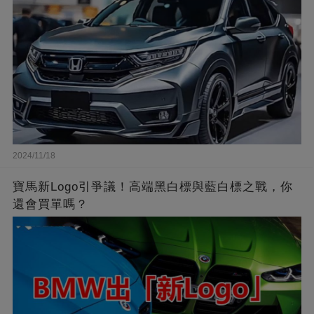
2024/11/18
寶馬新Logo引爭議！高端黑白標與藍白標之戰，你
還會買單嗎？