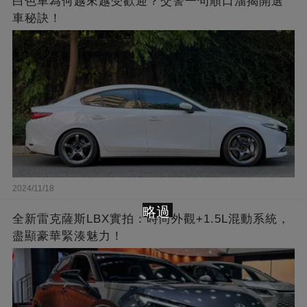
白色車為何越來越受歡迎？交警一句順口溜揭開選
車秘訣！
2024/11/18
略過
全新雷克薩斯LBX實拍：時尚外觀+1.5L混動系統，
盡顯豪華緊湊魅力！