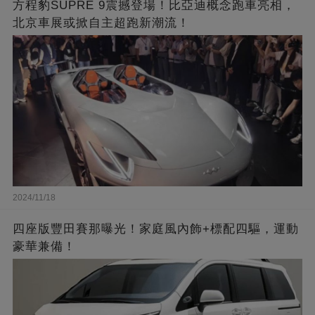
方程豹SUPRE 9震撼登場！比亞迪概念跑車亮相，
北京車展或掀自主超跑新潮流！
2024/11/18
四座版豐田賽那曝光！家庭風內飾+標配四驅，運動
豪華兼備！