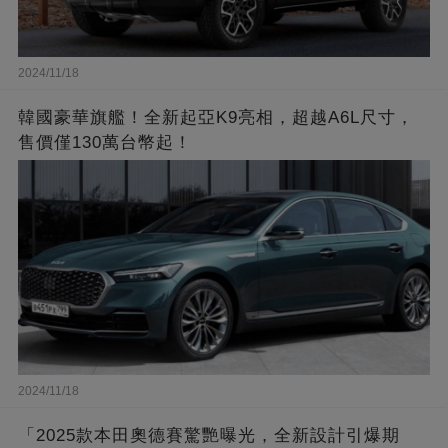
2024/11/18
韓國豪華旗艦！全新起亞K9亮相，超越A6L尺寸，
售價僅130萬台幣起！
2024/11/18
「2025款本田奧德賽驚艷曝光，全新設計引爆期