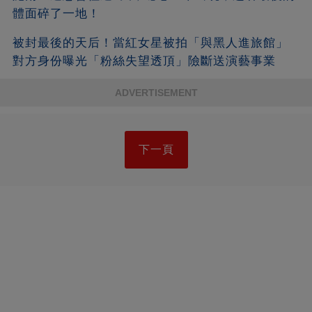
體面碎了一地！
被封最後的天后！當紅女星被拍「與黑人進旅館」
對方身份曝光「粉絲失望透頂」險斷送演藝事業
ADVERTISEMENT
下一頁