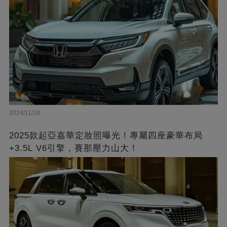
2024/11/18
2025款起亞嘉華定妝照曝光！專屬四座豪華布局
+3.5L V6引擎，賽那壓力山大！