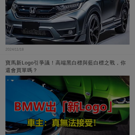
2024/11/18
寶馬新Logo引爭議！高端黑白標與藍白標之戰，你
還會買單嗎？