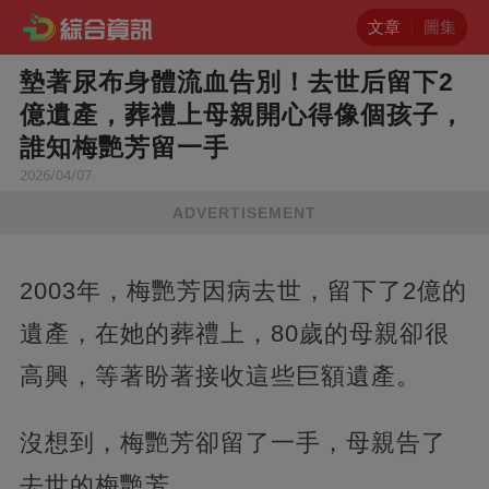
文章
圖集
墊著尿布身體流血告別！去世后留下2
億遺產，葬禮上母親開心得像個孩子，
誰知梅艷芳留一手
2026/04/07
ADVERTISEMENT
2003年，梅艷芳因病去世，留下了2億的
遺產，在她的葬禮上，80歲的母親卻很
高興，等著盼著接收這些巨額遺產。
沒想到，梅艷芳卻留了一手，母親告了
去世的梅艷芳。