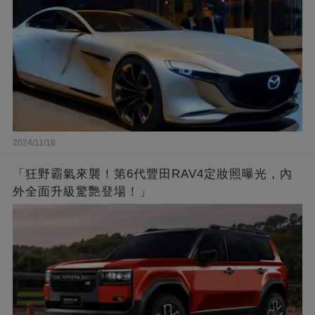
2024/11/18
「狂野霸氣來襲！第6代豐田RAV4定妝照曝光，內
外全面升級驚艷登場！」