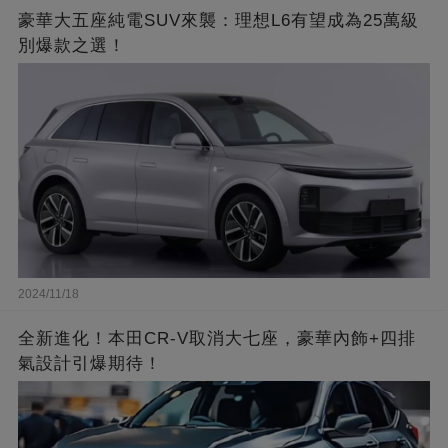
豪華大五座純電SUV來襲：理想L6有望成為25萬級
別爆款之選！
2024/11/18
全新進化！本田CR-V取消大七座，豪華內飾+四排
氣設計引爆期待！