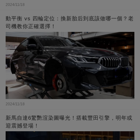
2024/11/18
動平衡 vs 四輪定位：換新胎后到底該做哪一個？老
司機教你正確選擇！
2024/11/18
新馬自達6驚艷渲染圖曝光！搭載豐田引擎，明年或
迎震撼登場！