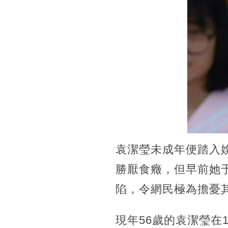
袁潔瑩未成年便踏入
勝厭食癥，但早前她
陷，令網民極為擔憂
現年56歲的袁潔瑩在