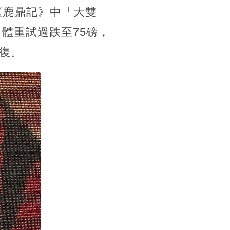
《鹿鼎記》中「大雙
體重試過跌至75磅，
復。