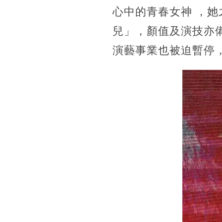
心中的青春女神 ，
兒」，顏值及演技亦備
演藝事業也被迫暫停