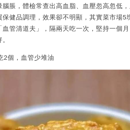
暈腦脹，體檢常查出高血脂、血壓忽高忽低，
買保健品調理，效果卻不明顯，其實菜市場5
「血管清道夫」，隔兩天吃一次，堅持一個月
好。
餐吃2個，血管少堆油