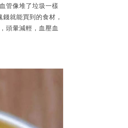
血管像堆了垃圾一樣
塊錢就能買到的食材，
，頭暈減輕，血壓血