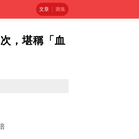
文章
圖集
一次，堪稱「血
倍