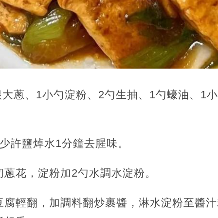
2根大蔥、1小勺淀粉、2勺生抽、1勺蠔油、1
少許鹽焯水1分鐘去腥味。
切蔥花，淀粉加2勺水調水淀粉。
豆腐輕翻，加調料翻炒裹醬，淋水淀粉至醬汁