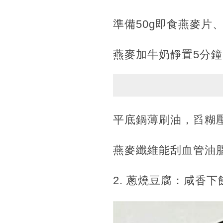
準備50g即食燕麥片、
燕麥加牛奶靜置5分
平底鍋薄刷油，舀糊
燕麥纖維能刮血管油脂
2. 蔥燒豆腐：咸香