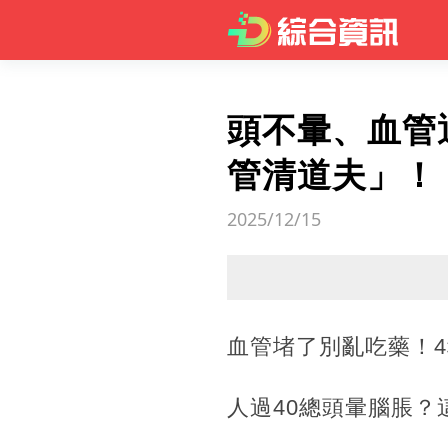
頭不暈、血管
管清道夫」！
2025/12/15
血管堵了別亂吃藥！
人過40總頭暈腦脹？