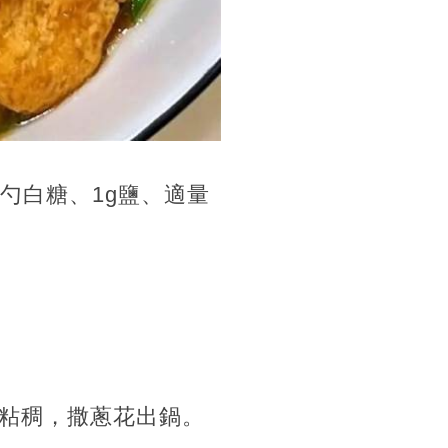
小勺白糖、1g鹽、適量
粘稠，撒蔥花出鍋。