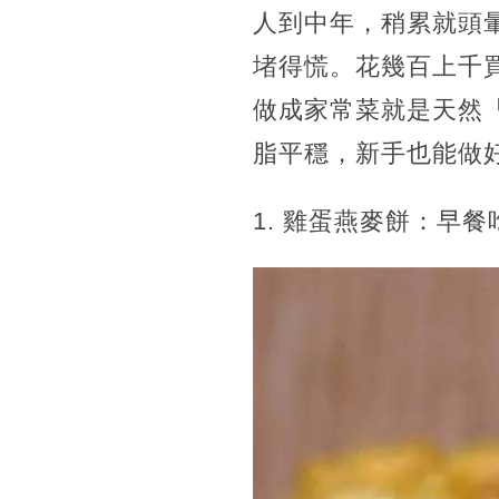
人到中年，稍累就頭
堵得慌。花幾百上千
做成家常菜就是天然
脂平穩，新手也能做
1. 雞蛋燕麥餅：早