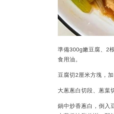
準備300g嫩豆腐、
食用油。
豆腐切2厘米方塊，加
大蔥蔥白切段、蔥葉
鍋中炒香蔥白，倒入