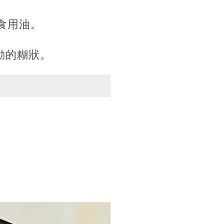
許食用油。
動的糊狀。