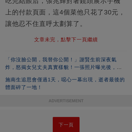
吃完結賬后，張兆輝對著鏡頭展示手機
上的付款頁面，這4個菜他只花了30元，
讓他忍不住直呼太劃算了。
文章未完，點擊下一頁繼續
「你沒臉公開，我替你公開！」謝賢生前深夜氣
炸，怒揭女兒丈夫真實樣貌！一張照片曝光後，全
港都嚇傻了！沒想到竟是他
施南生追思會僅過1天，噁心一幕出現，逝者最後的
體面碎了一地！
ADVERTISEMENT
下一頁