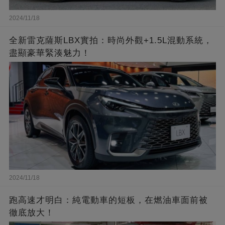
2024/11/18
全新雷克薩斯LBX實拍：時尚外觀+1.5L混動系統，
盡顯豪華緊湊魅力！
2024/11/18
跑高速才明白：純電動車的短板，在燃油車面前被
徹底放大！