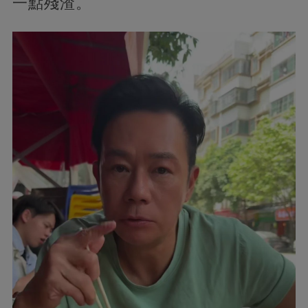
一點殘渣。