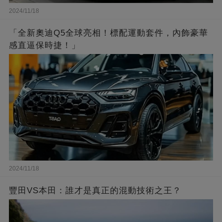
2024/11/18
「全新奧迪Q5全球亮相！標配運動套件，內飾豪華
感直逼保時捷！」
2024/11/18
豐田VS本田：誰才是真正的混動技術之王？