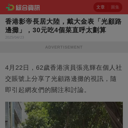
文章
圖集
香港影帝長居大陸，戴大金表「光顧路
邊攤」，30元吃4個菜直呼太劃算
2025/04/23
ADVERTISEMENT
4月22日，62歲香港演員張兆輝在個人社
交賬號上分享了光顧路邊攤的視訊，隨
即引起網友們的關注和討論。