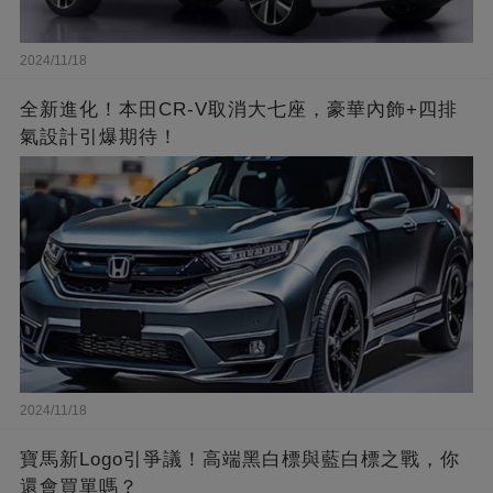
2024/11/18
全新進化！本田CR-V取消大七座，豪華內飾+四排
氣設計引爆期待！
2024/11/18
寶馬新Logo引爭議！高端黑白標與藍白標之戰，你
還會買單嗎？