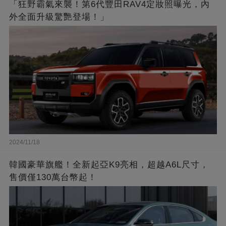
「狂野霸氣來襲！第6代豐田RAV4定妝照曝光，內
外全面升級驚艷登場！」
2024/11/18
韓國豪華旗艦！全新起亞K9亮相，超越A6L尺寸，
售價僅130萬台幣起！