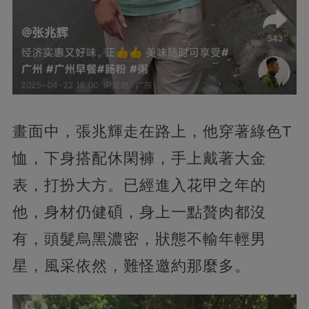
畫面中，張兆輝走在路上，他穿著綠色T
恤，下身搭配休閑褲，手上戴著大金
表，打扮大方。已經進入花甲之年的
他，身材仍健碩，身上一點贅肉都沒
有，頭髮烏黑濃密，狀態不輸年輕男
星，風采依然，難怪邀約那麼多。