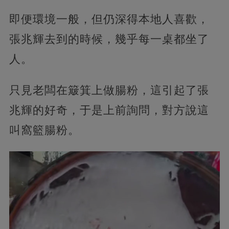
即便環境一般，但仍深得本地人喜歡，
張兆輝去到的時候，幾乎每一桌都坐了
人。
只見老闆在簸箕上做腸粉，這引起了張
兆輝的好奇，于是上前詢問，對方說這
叫窩籃腸粉。