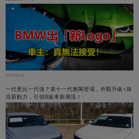
2024/11/18
一代更比一代強？第十一代雅閣登場，外觀升級+插
混新動力，引領B級車新潮流！