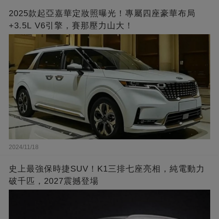
2025款起亞嘉華定妝照曝光！專屬四座豪華布局
+3.5L V6引擎，賽那壓力山大！
2024/11/18
史上最強保時捷SUV！K1三排七座亮相，純電動力
破千匹，2027震撼登場