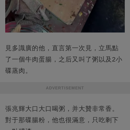
見多識廣的他，直言第一次見，立馬點
了一個牛肉蛋腸，之后又叫了粥以及2小
碟蒸肉。
ADVERTISEMENT
張兆輝大口大口喝粥，并大贊非常香。
對于那碟腸粉，他也很滿意，只吃剩下