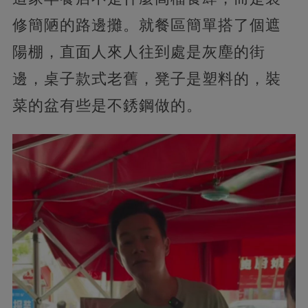
修簡陋的路邊攤。就餐區簡單搭了個遮
陽棚，直面人來人往到處是灰塵的街
邊，桌子款式老舊，凳子是塑料的，裝
菜的盆有些是不銹鋼做的。