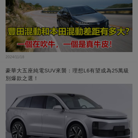
2024/11/18
豪華大五座純電SUV來襲：理想L6有望成為25萬級
別爆款之選！