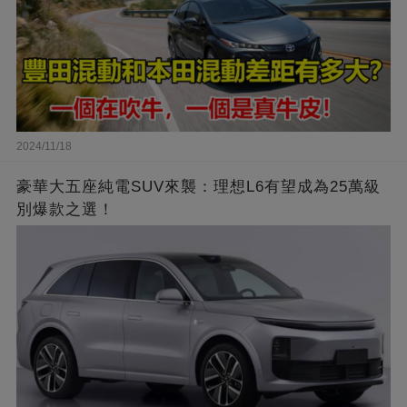
2024/11/18
豪華大五座純電SUV來襲：理想L6有望成為25萬級
別爆款之選！