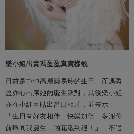
樂小姐出賣馮盈盈真實樣貌
日前是TVB高層樂易玲的生日，而馮盈
盈亦有出席她的慶生派對，其後樂小姐
亦在小紅書貼出當日相片，並表示：
「生日有好友相伴，快樂加倍，多謝你
前嚟同我慶生，啲花襯到絕！」，不過