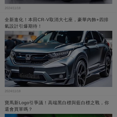
2024/11/18
全新進化！本田CR-V取消大七座，豪華內飾+四排
氣設計引爆期待！
2024/11/18
寶馬新Logo引爭議！高端黑白標與藍白標之戰，你
還會買單嗎？