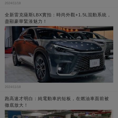
2024/11/18
全新雷克薩斯LBX實拍：時尚外觀+1.5L混動系統，
盡顯豪華緊湊魅力！
2024/11/18
跑高速才明白：純電動車的短板，在燃油車面前被
徹底放大！