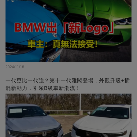
2024/11/18
一代更比一代強？第十一代雅閣登場，外觀升級+插
混新動力，引領B級車新潮流！