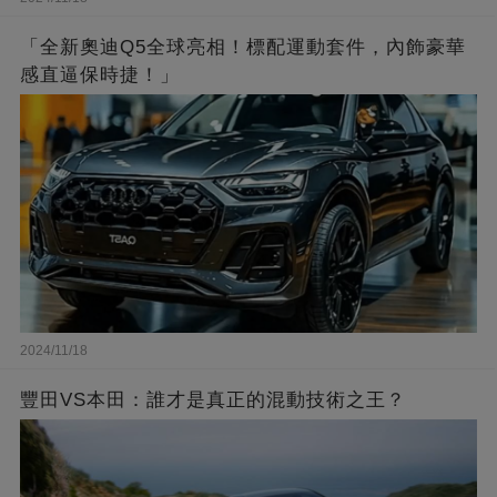
「全新奧迪Q5全球亮相！標配運動套件，內飾豪華
感直逼保時捷！」
2024/11/18
豐田VS本田：誰才是真正的混動技術之王？