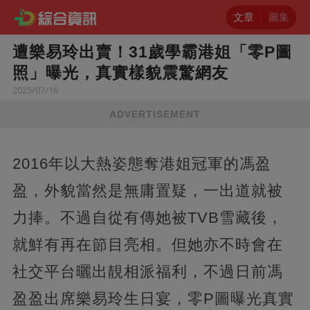
文章
圖集
遭樂易玲出賣！31歲學霸港姐「零P圖
照」曝光，真實樣貌震驚網友
2025/07/16
ADVERTISEMENT
2016年以大熱姿態奪港姐冠軍的馮盈
盈，外貌當然是無庸置疑，一出道就被
力捧。不過自從有傳她被TVB雪藏後，
就鮮有再在節目亮相。但她亦不時會在
社交平台曬出靚相派福利，不過日前馮
盈盈出席樂易玲生日宴，零P圖曝光真實