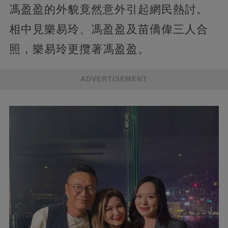
馮盈盈的外貌竟然意外引起網民熱討。
相中見樂易玲、馮盈盈及苗僑偉三人合
照，樂易玲更攬著馮盈盈。
ADVERTISEMENT