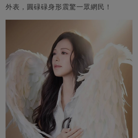
外表，圓碌碌身形震驚一眾網民！