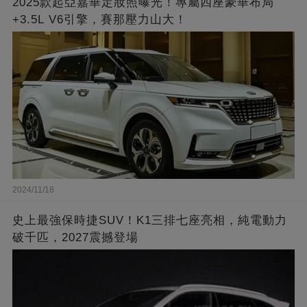
2025款起亞嘉華定妝照曝光！專屬四座豪華布局
+3.5L V6引擎，賽那壓力山大！
2024/11/18
史上最強保時捷SUV！K1三排七座亮相，純電動力
破千匹，2027震撼登場