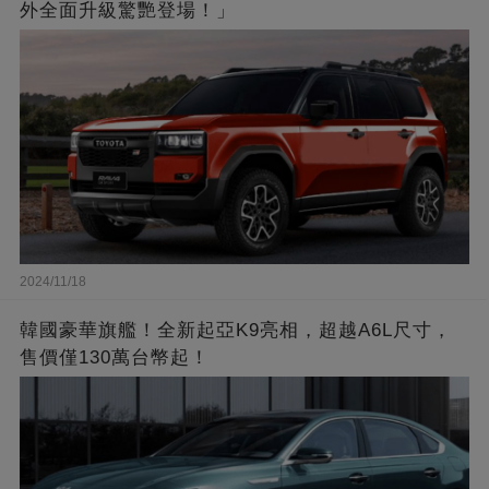
外全面升級驚艷登場！」
2024/11/18
韓國豪華旗艦！全新起亞K9亮相，超越A6L尺寸，
售價僅130萬台幣起！