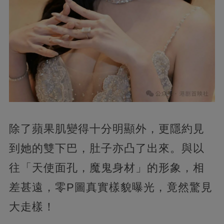
除了蘋果肌變得十分明顯外，更隱約見
到她的雙下巴，肚子亦凸了出來。與以
往「天使面孔，魔鬼身材」的形象，相
差甚遠，零P圖真實樣貌曝光，竟然驚見
大走樣！