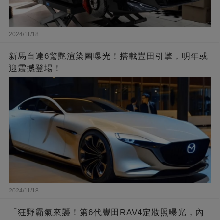
2024/11/18
新馬自達6驚艷渲染圖曝光！搭載豐田引擎，明年或
迎震撼登場！
2024/11/18
「狂野霸氣來襲！第6代豐田RAV4定妝照曝光，內