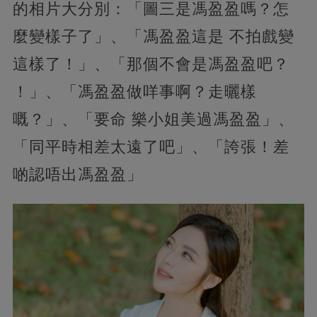
的相片大分別：「圖三是馮盈盈嗎？怎
麼變樣子了」、「馮盈盈這是 不拍戲變
這樣了！」、「那個不會是馮盈盈吧？
！」、「馮盈盈做咩事啊？走曬樣
嘅？」、「要命 樂小姐美過馮盈盈」、
「同平時相差太遠了吧」、「誇張！差
啲認唔出馮盈盈」