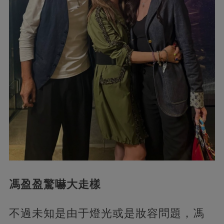
馮盈盈驚嚇大走樣
不過未知是由于燈光或是妝容問題，馮