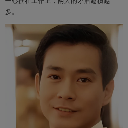
一心撲在工作上，兩人的矛盾越積越
多。