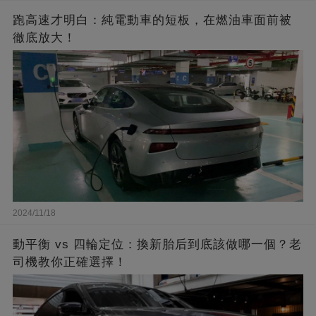
跑高速才明白：純電動車的短板，在燃油車面前被
徹底放大！
2024/11/18
動平衡 vs 四輪定位：換新胎后到底該做哪一個？老
司機教你正確選擇！