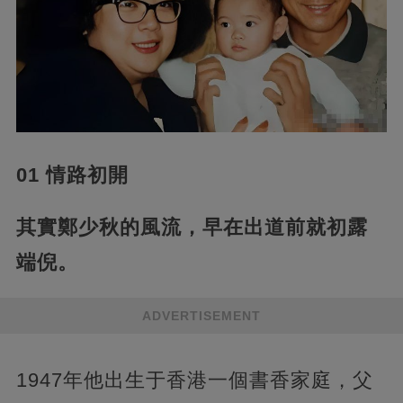
01 情路初開
其實鄭少秋的風流，早在出道前就初露
端倪。
ADVERTISEMENT
1947年他出生于香港一個書香家庭，父