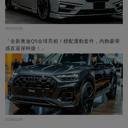
2024/11/18
「全新奧迪Q5全球亮相！標配運動套件，內飾豪華
感直逼保時捷！」
2024/11/18