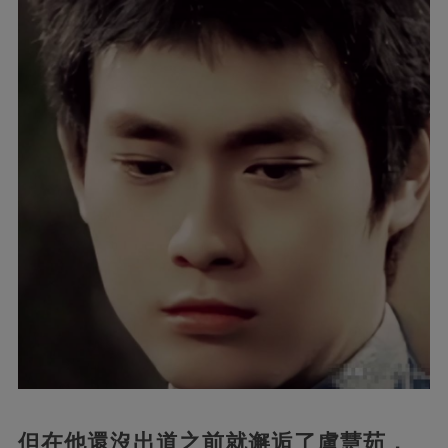
但在他還沒出道之前就邂逅了盧慧茹，