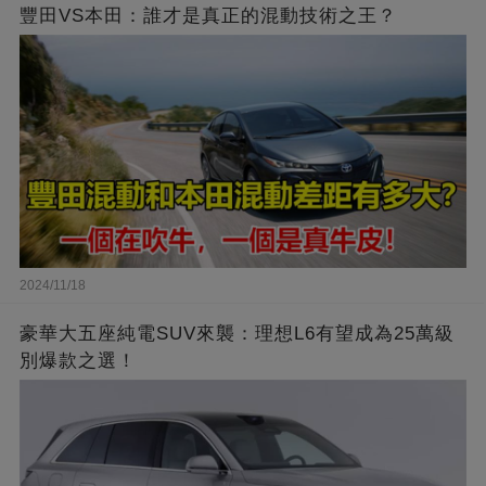
豐田VS本田：誰才是真正的混動技術之王？
2024/11/18
豪華大五座純電SUV來襲：理想L6有望成為25萬級
別爆款之選！