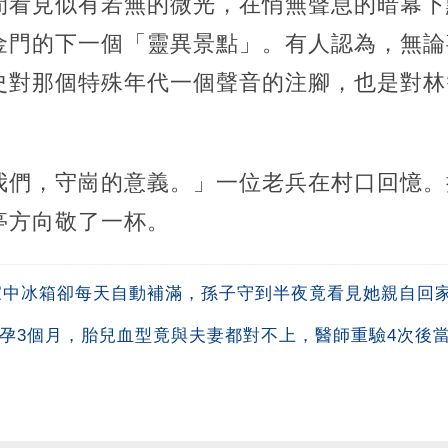
間看見似有若無的微光，在悄無聲息的暗幕下
金門的下一個「靈異景點」。有人認為，無論
史對那個特殊年代一個聲音的注腳，也是對林
我們，守崗的意義。」一位老兵在村口回憶。
亭方向敬了一杯。
 家中冰箱卻每天自動補滿，孫子守到半夜竟看見她親自回
懷孕3個月，胎兒血型竟與夫妻都對不上，醫師重驗4次後