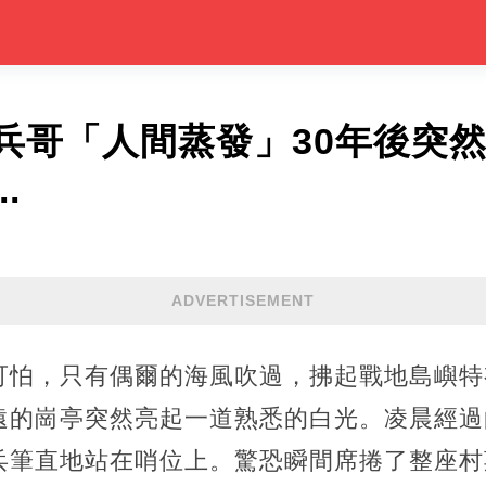
兵哥「人間蒸發」30年後突然
.
ADVERTISEMENT
可怕，只有偶爾的海風吹過，拂起戰地島嶼特
遠的崗亭突然亮起一道熟悉的白光。凌晨經過
兵筆直地站在哨位上。驚恐瞬間席捲了整座村