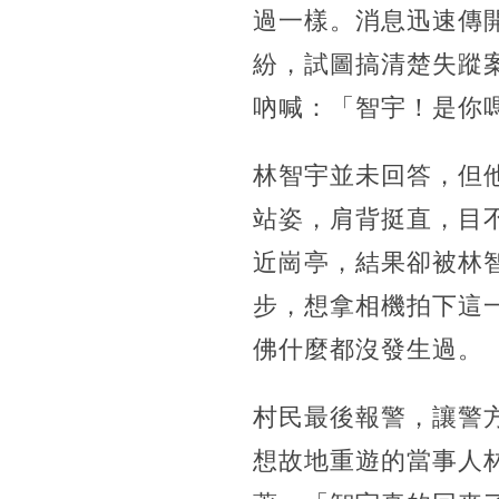
過一樣。消息迅速傳
紛，試圖搞清楚失蹤
吶喊：「智宇！是你
林智宇並未回答，但
站姿，肩背挺直，目
近崗亭，結果卻被林
步，想拿相機拍下這
佛什麼都沒發生過。
村民最後報警，讓警
想故地重遊的當事人