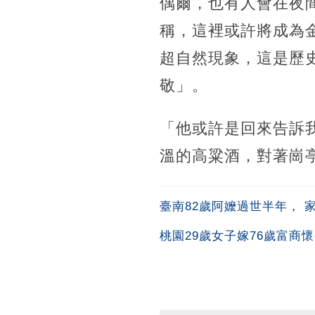
偶爾，也有人會在夜
稱，這裡或許將成為
超自然現象，這是歷
敬」。
「他或許是回來告訴
溫的高粱酒，對著崗
臺南82歲阿嬤過世半年，
桃園29歲女子嫁76歲富商