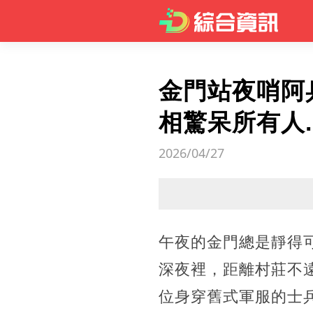
金門站夜哨阿
相驚呆所有人..
2026/04/27
午夜的金門總是靜得
深夜裡，距離村莊不
位身穿舊式軍服的士