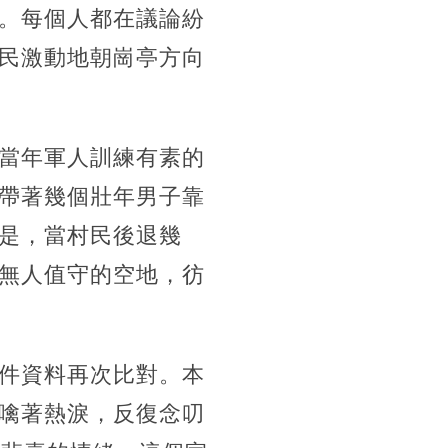
。每個人都在議論紛
民激動地朝崗亭方向
當年軍人訓練有素的
帶著幾個壯年男子靠
是，當村民後退幾
無人值守的空地，彷
件資料再次比對。本
噙著熱淚，反復念叨