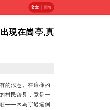
文章
圖集
出現在崗亭,真
有的涼意。在這樣的
的村民瞥見，竟是一
莊——因為守過這個