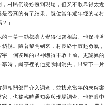
開，村民們紛紛擁到現場，但又不敢靠得太近
案是否真的有了結果。幾位當年還年輕的老村
嗎？」
他的一舉一動都讓人覺得似曾相識。他保持著
不斜視。隨著黎明到來，村長終于鼓起勇氣，
智宇一個凌厲的眼神嚇得不敢上前。更詭異的
一幕時，崗亭裡的他竟瞬間消失，只留下一片
方與相關部門介入調查，並找來當年的未解案
林家，也被臨時通知參與現場調查。他們眼中