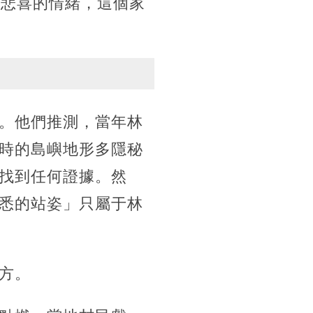
著悲喜的情緒，這個家
。他們推測，當年林
時的島嶼地形多隱秘
找到任何證據。然
悉的站姿」只屬于林
方。