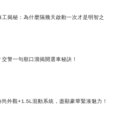
修工揭秘：為什麼隔幾天啟動一次才是明智之
？交警一句順口溜揭開選車秘訣！
時尚外觀+1.5L混動系統，盡顯豪華緊湊魅力！