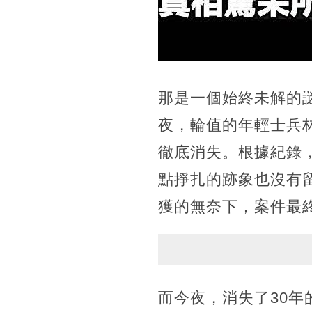
那是一個始終未解的謎
夜，輪值的年輕士兵
徹底消失。根據紀錄
點掙扎的跡象也沒有
獲的無奈下，案件最
而今夜，消失了30