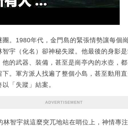
團。1980年代，金門島的緊張情勢讓每個
林智宇（化名）卻神秘失蹤。他最後的身影是
，他的武器、裝備，甚至是崗亭內的水壺，都
留下。軍方派人找遍了整個小島，甚至動用直
終以「失蹤」結案。
ADVERTISEMENT
年的林智宇就這麼突兀地站在哨位上，神情專