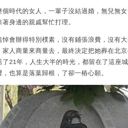
整個時代的女人，一輩子沒結過婚，無兒無女
靠著身邊的親戚幫忙打理。
追悼會辦得特別樸素，沒有鋪張浪費，沒有大
。家人商量來商量去，最終決定把她葬在北京
活了21年，人生大半的時光，都留在了這座
裡，也算是落葉歸根，了卻一樁心願。