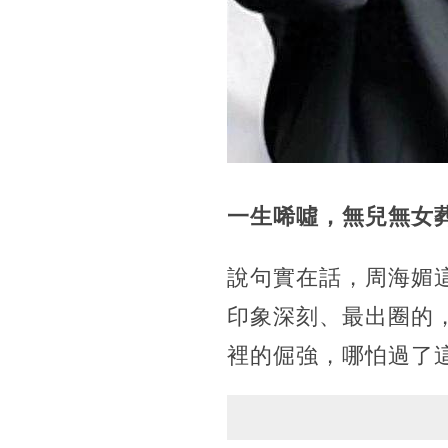
一生唏噓，無兒無女
說句實在話，周海媚
印象深刻、最出圈的
裡的倔強，哪怕過了