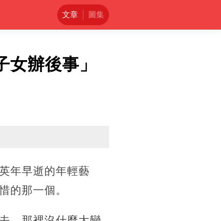
文章
圖集
子女辦後事」
英年早逝的年輕藝
惜的那一個。
去，那裡沒什麼大變