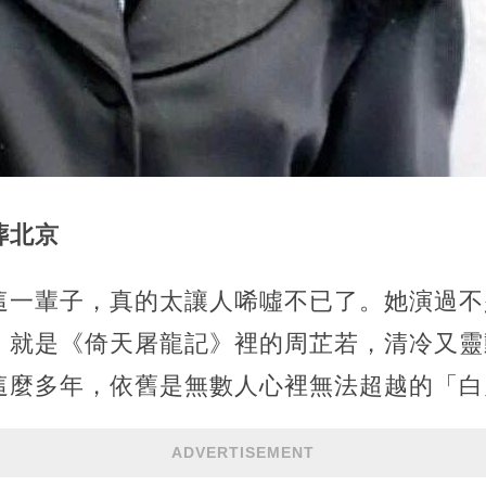
葬北京
這一輩子，真的太讓人唏噓不已了。她演過不
，就是《倚天屠龍記》裡的周芷若，清冷又靈
這麼多年，依舊是無數人心裡無法超越的「白
ADVERTISEMENT