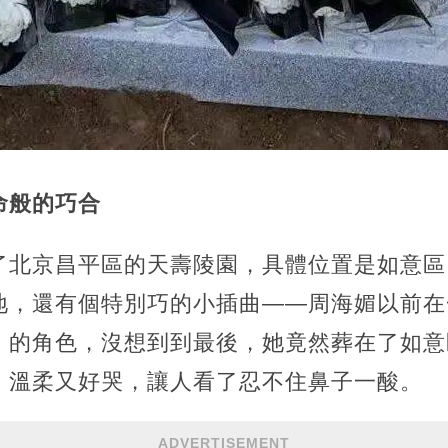
命般的巧合
了北京昌平區的天壽陵園，具體位置是如意區
地，還有個特別巧的小插曲——周海媚以前在
」的角色，沒想到到最後，她竟然葬在了如意
，溫柔又好哭，讓人看了忍不住鼻子一酸。
ADVERTISEMENT