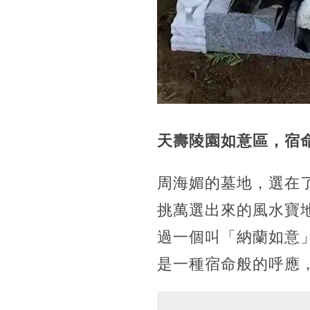
天壽陵園如意區，宿
周海媚的墓地，選在
挑萬選出來的風水寶
過一個叫「納蘭如意
是一種宿命般的呼應