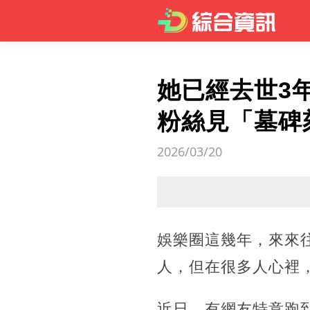
她已經去世3
粉絲見「墓碑
2026/03/20
娛樂圈這幾年，來來
人，但在很多人心裡
近日，有網友特意跑