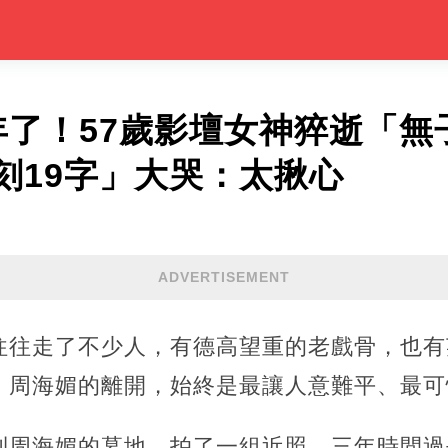
年了！57歲影壇女神猝逝「無
刻19字」大哭：太揪心
ADVERTISEMENT
往往走了不少人，有德高望重的老戲骨，也有
，周海媚的離開，始終是最讓人意難平、最可
到周海媚的墓地，拍了一組近照。三年時間過