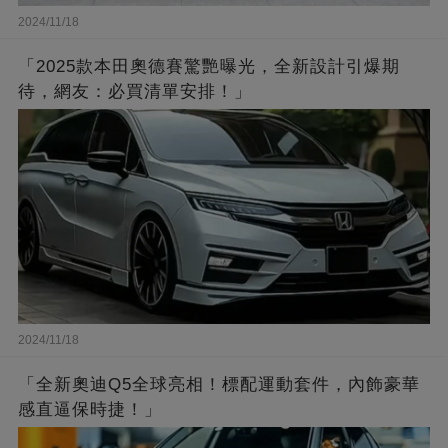
2024/11/18
「2025款本田奧德賽驚艷曝光，全新設計引爆期
待，網友：必買清單安排！」
2024/11/18
「全新奧迪Q5全球亮相！標配運動套件，內飾豪華
感直逼保時捷！」