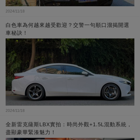
2024/11/18
白色車為何越來越受歡迎？交警一句順口溜揭開選
車秘訣！
2024/11/18
全新雷克薩斯LBX實拍：時尚外觀+1.5L混動系統，
盡顯豪華緊湊魅力！