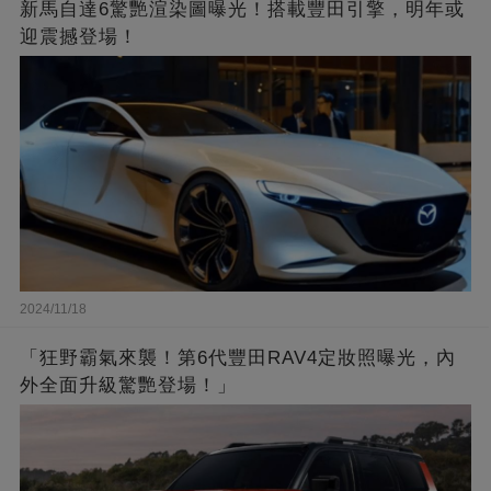
新馬自達6驚艷渲染圖曝光！搭載豐田引擎，明年或
迎震撼登場！
2024/11/18
「狂野霸氣來襲！第6代豐田RAV4定妝照曝光，內
外全面升級驚艷登場！」