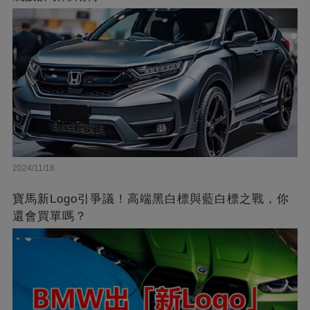
2024/11/18
寶馬新Logo引爭議！高端黑白標與藍白標之戰，你
還會買單嗎？