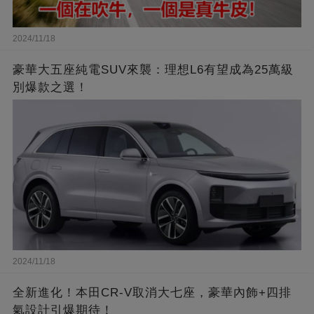
2024/11/18
豪華大五座純電SUV來襲：理想L6有望成為25萬級
別爆款之選！
2024/11/18
全新進化！本田CR-V取消大七座，豪華內飾+四排
氣設計引爆期待！