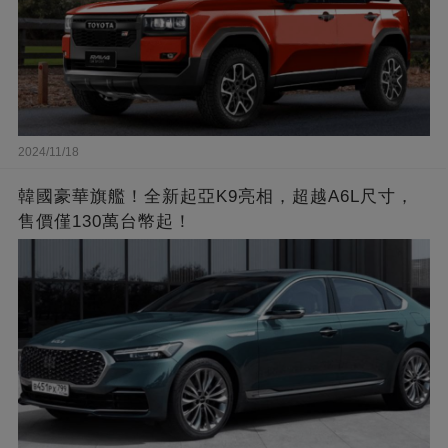
2024/11/18
韓國豪華旗艦！全新起亞K9亮相，超越A6L尺寸，
售價僅130萬台幣起！