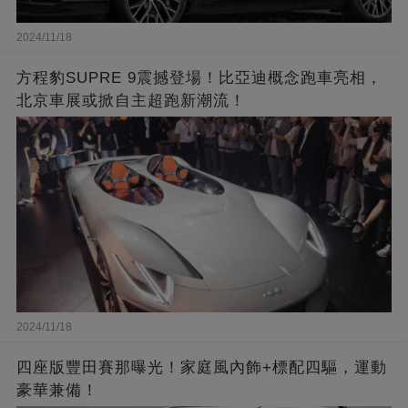
2024/11/18
方程豹SUPRE 9震撼登場！比亞迪概念跑車亮相，
北京車展或掀自主超跑新潮流！
2024/11/18
四座版豐田賽那曝光！家庭風內飾+標配四驅，運動
豪華兼備！