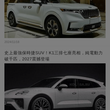
2024/11/18
史上最強保時捷SUV！K1三排七座亮相，純電動力
破千匹，2027震撼登場