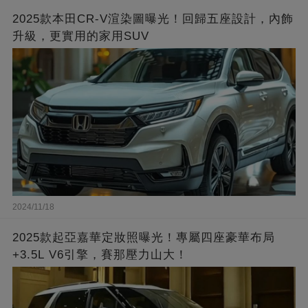
2025款本田CR-V渲染圖曝光！回歸五座設計，內飾
升級，更實用的家用SUV
2024/11/18
2025款起亞嘉華定妝照曝光！專屬四座豪華布局
+3.5L V6引擎，賽那壓力山大！