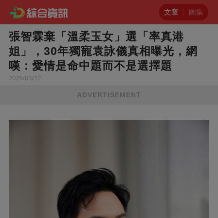
文章
圖集
張智霖棄「溫柔玉女」選「率真港
姐」，30年獨寵袁詠儀真相曝光，網
嘆：愛情是命中題而不是選擇題
2025/03/12
ADVERTISEMENT