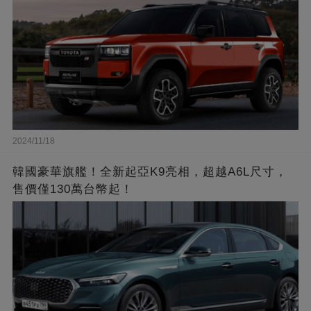
2024/11/18
韓國豪華旗艦！全新起亞K9亮相，超越A6L尺寸，
售價僅130萬台幣起！