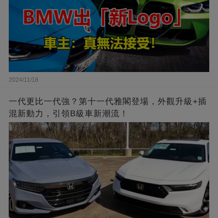
2024/11/18
一代更比一代強？第十一代雅閣登場，外觀升級+插
混新動力，引領B級車新潮流！