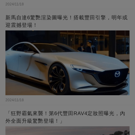
2024/11/18
新馬自達6驚艷渲染圖曝光！搭載豐田引擎，明年或
迎震撼登場！
2024/11/18
「狂野霸氣來襲！第6代豐田RAV4定妝照曝光，內
外全面升級驚艷登場！」