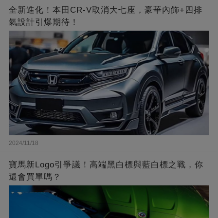
全新進化！本田CR-V取消大七座，豪華內飾+四排
氣設計引爆期待！
2024/11/18
寶馬新Logo引爭議！高端黑白標與藍白標之戰，你
還會買單嗎？