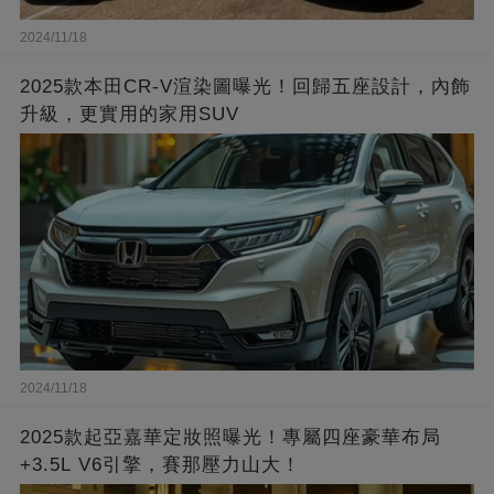
2024/11/18
2025款本田CR-V渲染圖曝光！回歸五座設計，內飾
升級，更實用的家用SUV
2024/11/18
2025款起亞嘉華定妝照曝光！專屬四座豪華布局
+3.5L V6引擎，賽那壓力山大！