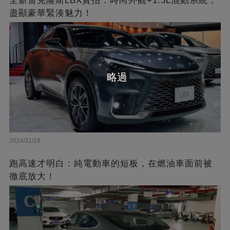
全新雷克薩斯LBX實拍：時尚外觀+1.5L混動系統，
盡顯豪華緊湊魅力！
略過
2024/11/18
跑高速才明白：純電動車的短板，在燃油車面前被
徹底放大！