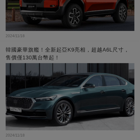
2024/11/18
韓國豪華旗艦！全新起亞K9亮相，超越A6L尺寸，
售價僅130萬台幣起！
2024/11/18