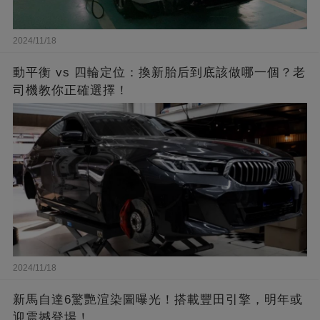
2024/11/18
動平衡 vs 四輪定位：換新胎后到底該做哪一個？老
司機教你正確選擇！
2024/11/18
新馬自達6驚艷渲染圖曝光！搭載豐田引擎，明年或
迎震撼登場！