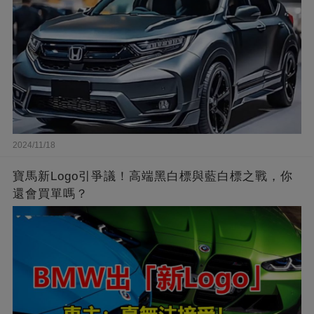
2024/11/18
寶馬新Logo引爭議！高端黑白標與藍白標之戰，你
還會買單嗎？