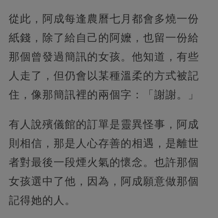
從此，阿成每逢農曆七月都會多燒一份
紙錢，除了給自己的阿嬤，也留一份給
那個曾發過簡訊的女孩。他知道，有些
人走了，但仍會以某種溫柔的方式被記
住，像那簡訊裡的兩個字：「謝謝。」
有人說殯儀館的訂單是靈異怪事，阿成
則相信，那是人心存善的相遇，是離世
者對最後一段煙火氣的懷念。也許那個
女孩選中了他，因為，阿成願意做那個
記得她的人。