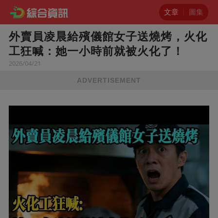
文章
圖集
外賣員凌晨給殯儀館女子送燒烤，火化
工狂喊：她一小時前就被火化了！
2026/04/21
ADVERTISEMENT