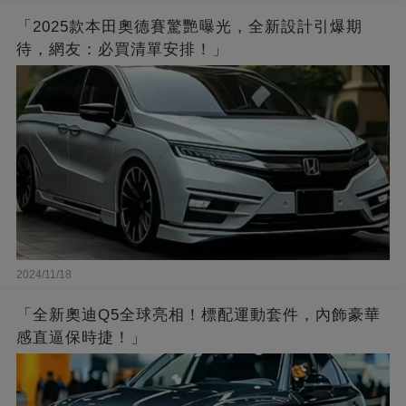
「2025款本田奧德賽驚艷曝光，全新設計引爆期
待，網友：必買清單安排！」
2024/11/18
「全新奧迪Q5全球亮相！標配運動套件，內飾豪華
感直逼保時捷！」