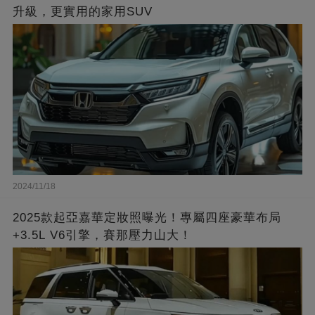
升級，更實用的家用SUV
2024/11/18
2025款起亞嘉華定妝照曝光！專屬四座豪華布局
+3.5L V6引擎，賽那壓力山大！