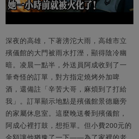
深夜的高雄，下著滂沱大雨，高雄市立
殯儀館的大門被雨水打溼，顯得陰冷幽
暗。凌晨一點半，外送員阿成收到了一
筆奇怪的訂單，對方指定燒烤外加啤
酒，還備註「辛苦大哥，麻煩到了打給
我」。訂單顯示地點是殯儀館景德廳旁
的家屬休息室。這麼晚送餐到殯儀館，
阿成心裡打鼓，想拒單。但小費200元的
金額讓他猶豫了一下——為了家裡的老