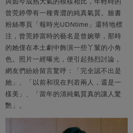
與如今成熟大氣的模樣相比，年輕時的
曾莞婷帶有一種青澀的純真氣質。臉書
粉絲專頁「報時光UDNtime」還特地標
注，曾莞婷當時的藝名是曾婉華，那時
的她僅在本土劇中飾演一些丫鬟的小角
色。照片一經曝光，便引起熱烈討論，
網友們紛紛留言驚呼：「完全認不出是
她」、「以前和現在判若兩人，還是一
樣美」、「當年的清純氣質真的讓人驚
艷」。