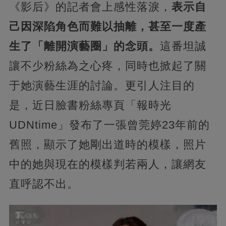
《影后》的記者會上感性落淚，
表示自
己因深陷角色而難以抽離，甚至一度產
生了「離開演藝圈」的念頭。
這番坦誠
讓不少粉絲為之心疼，同時也掀起了關
于她演藝生涯的討論。更引人注目的
是，近日臉書粉絲專頁「報時光
UDNtime」發布了一張曾莞婷23年前的
舊照，顯示了她剛出道時的模樣，照片
中的她與現在的模樣判若兩人，讓網友
直呼認不出。