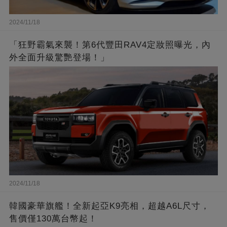
2024/11/18
「狂野霸氣來襲！第6代豐田RAV4定妝照曝光，內
外全面升級驚艷登場！」
2024/11/18
韓國豪華旗艦！全新起亞K9亮相，超越A6L尺寸，
售價僅130萬台幣起！