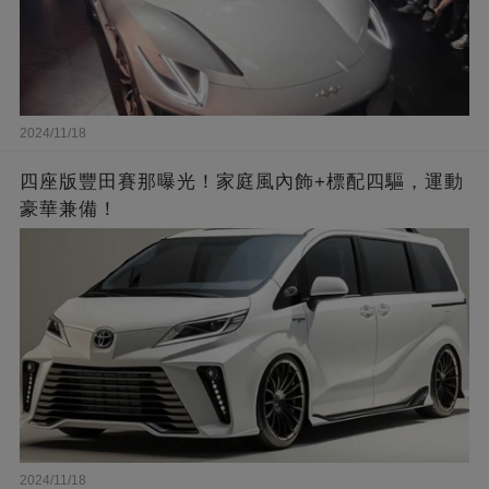
2024/11/18
四座版豐田賽那曝光！家庭風內飾+標配四驅，運動
豪華兼備！
2024/11/18