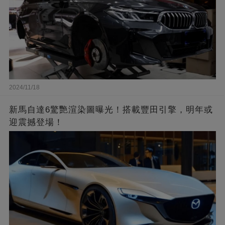
2024/11/18
新馬自達6驚艷渲染圖曝光！搭載豐田引擎，明年或
迎震撼登場！