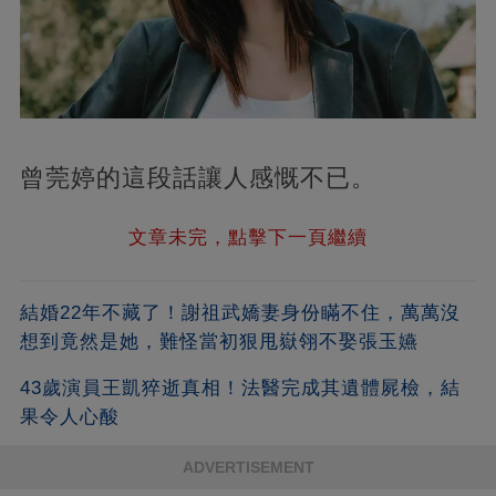
曾莞婷的這段話讓人感慨不已。
文章未完，點擊下一頁繼續
結婚22年不藏了！謝祖武嬌妻身份瞞不住，萬萬沒
想到竟然是她，難怪當初狠甩嶽翎不娶張玉嬿
43歲演員王凱猝逝真相！法醫完成其遺體屍檢，結
果令人心酸
ADVERTISEMENT