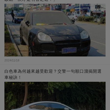
2024/11/18
白色車為何越來越受歡迎？交警一句順口溜揭開選
車秘訣！