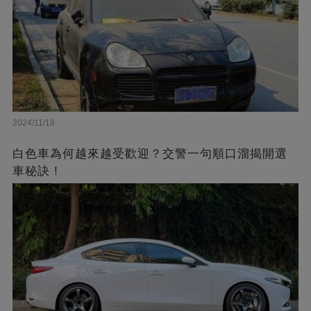
2024/11/18
白色車為何越來越受歡迎？交警一句順口溜揭開選
車秘訣！