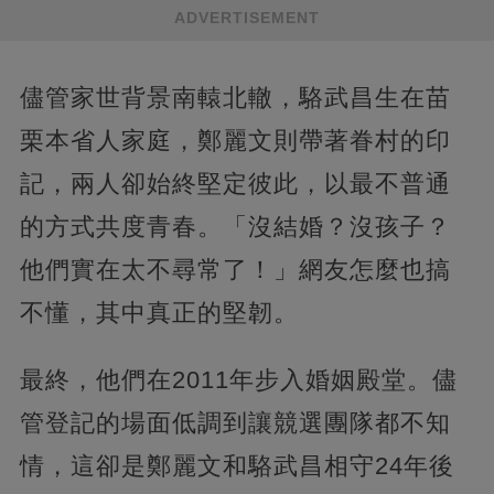
ADVERTISEMENT
儘管家世背景南轅北轍，駱武昌生在苗
栗本省人家庭，鄭麗文則帶著眷村的印
記，兩人卻始終堅定彼此，以最不普通
的方式共度青春。「沒結婚？沒孩子？
他們實在太不尋常了！」網友怎麼也搞
不懂，其中真正的堅韌。
最終，他們在2011年步入婚姻殿堂。儘
管登記的場面低調到讓競選團隊都不知
情，這卻是鄭麗文和駱武昌相守24年後