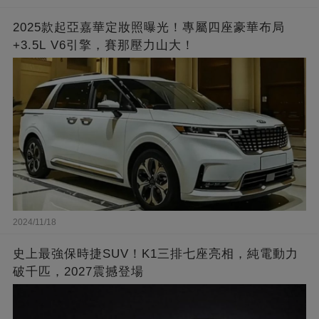
2025款起亞嘉華定妝照曝光！專屬四座豪華布局
+3.5L V6引擎，賽那壓力山大！
2024/11/18
史上最強保時捷SUV！K1三排七座亮相，純電動力
破千匹，2027震撼登場