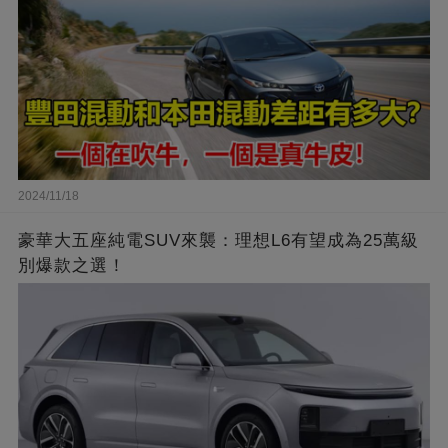
2024/11/18
豪華大五座純電SUV來襲：理想L6有望成為25萬級
別爆款之選！