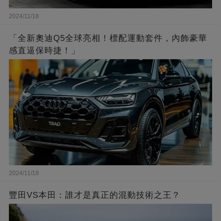
2024/11/18
「全新奧迪Q5全球亮相！標配運動套件，內飾豪華
感直逼保時捷！」
2024/11/18
豐田VS本田：誰才是真正的混動技術之王？