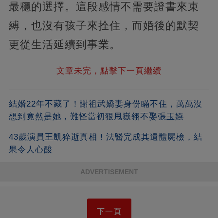
最穩的選擇。這段感情不需要證書來束
縛，也沒有孩子來拴住，而婚後的默契
更從生活延續到事業。
文章未完，點擊下一頁繼續
結婚22年不藏了！謝祖武嬌妻身份瞞不住，萬萬沒
想到竟然是她，難怪當初狠甩嶽翎不娶張玉嬿
43歲演員王凱猝逝真相！法醫完成其遺體屍檢，結
果令人心酸
ADVERTISEMENT
下一頁