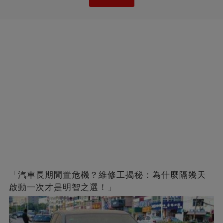
「汽車長期閒置危機？維修工揭秘：為什麼隔幾天
啟動一次才是明智之選！」