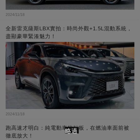
2024/11/18
全新雷克薩斯LBX實拍：時尚外觀+1.5L混動系統，
盡顯豪華緊湊魅力！
2024/11/18
跑高速才明白：純電動車的短板，在燃油車面前被
略過
徹底放大！