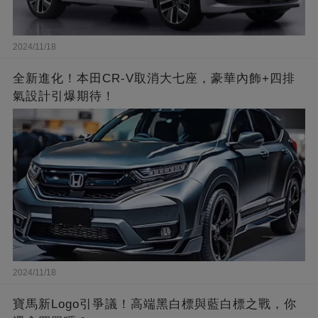
2024/11/18
全新進化！本田CR-V取消大七座，豪華內飾+四排
氣設計引爆期待！
2024/11/18
寶馬新Logo引爭議！高端黑白標與藍白標之戰，你