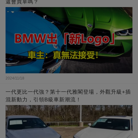
還會買單嗎？
2024/11/18
一代更比一代強？第十一代雅閣登場，外觀升級+插
混新動力，引領B級車新潮流！