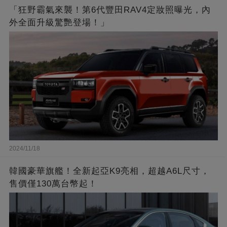
「狂野霸氣來襲！第6代豐田RAV4定妝照曝光，內
外全面升級驚艷登場！」
2024/11/18
韓國豪華旗艦！全新起亞K9亮相，超越A6L尺寸，
售價僅130萬台幣起！