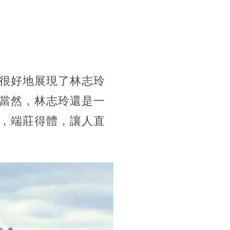
很好地展現了林志玲
當然，林志玲還是一
，端莊得體，讓人直