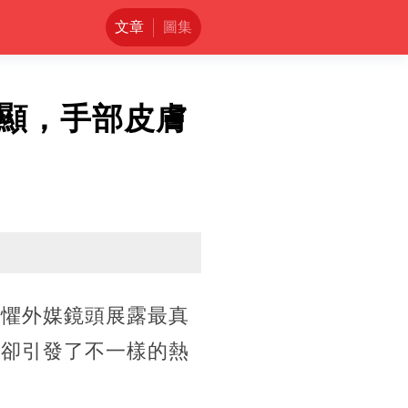
文章
圖集
顯，手部皮膚
無懼外媒鏡頭展露最真
態卻引發了不一樣的熱