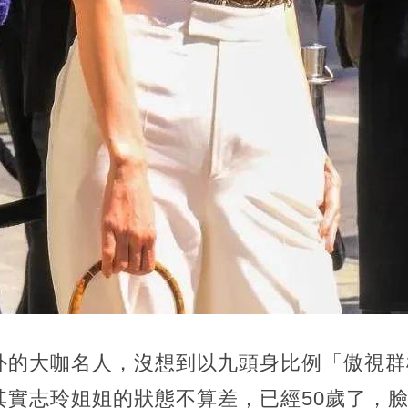
外的大咖名人，沒想到以九頭身比例「傲視群
其實志玲姐姐的狀態不算差，已經50歲了，