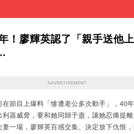
0年！廖輝英認了「親手送他
.
ADVERTISEMENT
前在節目上爆料「慘遭老公多次動手」，40
利器威脅，要和她同歸于盡，讓她忍痛提離婚
夫妻一場，廖輝英百感交集、決定放下仇恨，