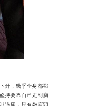
下針，幾乎全身都戳
堅持要靠自己走到廁
叫過痛，只有皺眉頭.