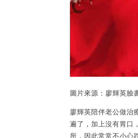
圖片來源：廖輝英臉
廖輝英陪伴老公做治
遍了，加上沒有胃口
所，因此常常不小心