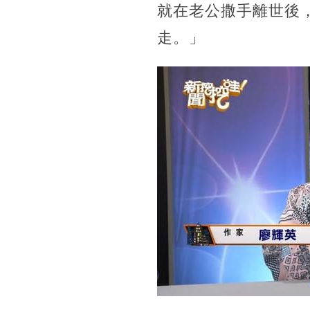
就在老公撒手離世後
走。」