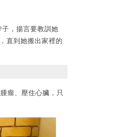
的脖子，揚言要教訓她
，直到她搬出家裡的
分腫瘤、壓住心臟，只