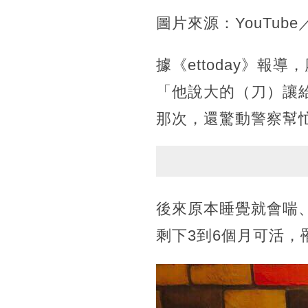
圖片來源：YouTub
據《ettoday》
「他說大的（刀）讓
那次，還驚動警察幫忙處
後來原本睡覺就會喘
剩下3到6個月可活，