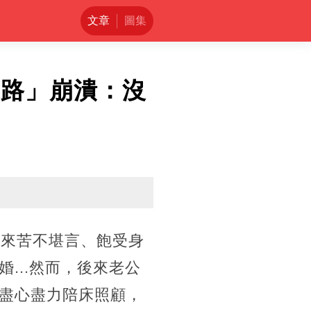
文章
圖集
上路」崩潰：沒
年來苦不堪言、飽受身
...然而，後來老公
盡心盡力陪床照顧，