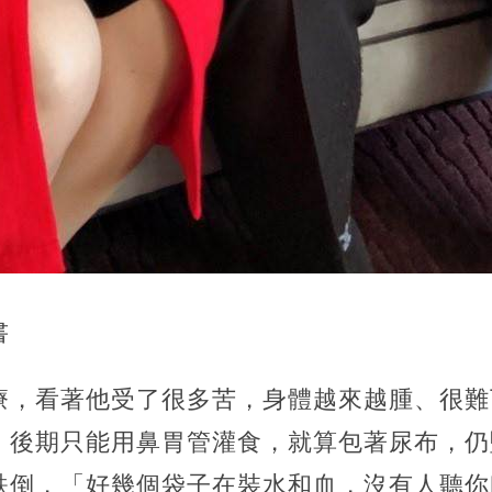
書
療，看著他受了很多苦，身體越來越腫、很難
，後期只能用鼻胃管灌食，就算包著尿布，仍
跌倒，「好幾個袋子在裝水和血，沒有人聽你