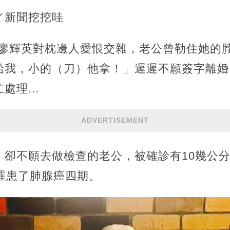
e／新聞挖挖哇
報導，廖輝英對枕邊人愛恨交雜，老公曾勒住她
給我，小的（刀）他拿！」遲遲不願簽字離婚
理...
ADVERTISEMENT
、卻不願去做檢查的老公，被確診有10幾公
罹患了肺腺癌四期。