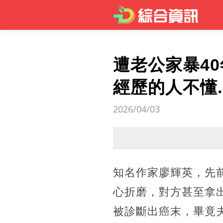
遭老公家暴4
經歷的人不懂..
2026/04/03
知名作家廖輝英，先
心折磨，對方甚至拿出
被診斷出癌末，畢竟