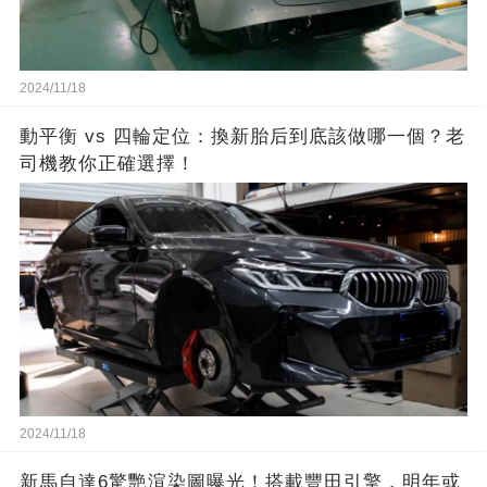
2024/11/18
動平衡 vs 四輪定位：換新胎后到底該做哪一個？老
司機教你正確選擇！
2024/11/18
新馬自達6驚艷渲染圖曝光！搭載豐田引擎，明年或