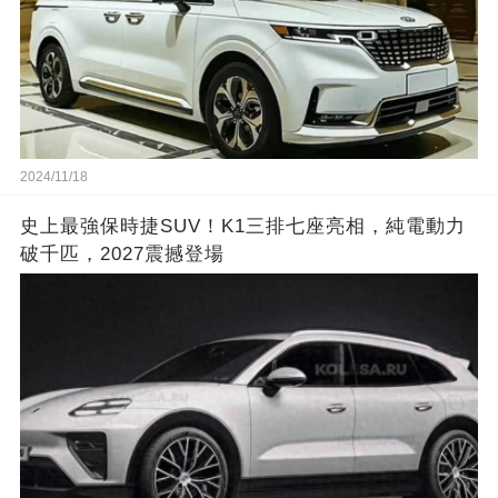
2024/11/18
史上最強保時捷SUV！K1三排七座亮相，純電動力
破千匹，2027震撼登場