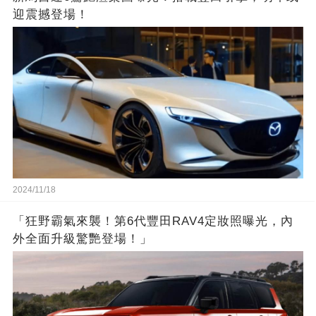
迎震撼登場！
2024/11/18
「狂野霸氣來襲！第6代豐田RAV4定妝照曝光，內
外全面升級驚艷登場！」