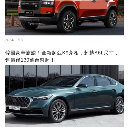
2024/11/18
韓國豪華旗艦！全新起亞K9亮相，超越A6L尺寸，
售價僅130萬台幣起！