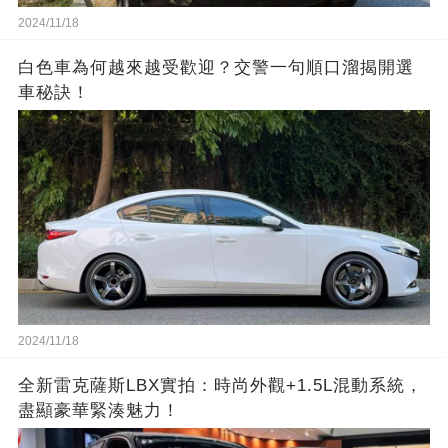
2024/11/18
白色車為何越來越受歡迎？交警一句順口溜揭開選
車秘訣！
2024/11/18
全新雷克薩斯LBX實拍：時尚外觀+1.5L混動系統，
盡顯豪華緊湊魅力！