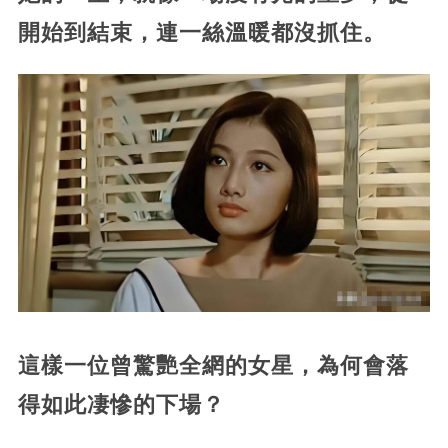
開始到結束，連一絲溫暖都沒抓住。
這樣一位曾驚艷全網的女星，為何會落
得如此凄慘的下場？