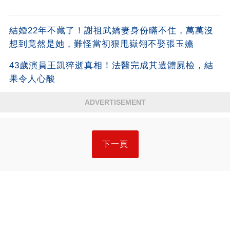
結婚22年不藏了！謝祖武嬌妻身份瞞不住，萬萬沒
想到竟然是她，難怪當初狠甩嶽翎不娶張玉嬿
43歲演員王凱猝逝真相！法醫完成其遺體屍檢，結
果令人心酸
ADVERTISEMENT
下一頁