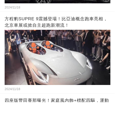
2024/11/18
方程豹SUPRE 9震撼登場！比亞迪概念跑車亮相，
北京車展或掀自主超跑新潮流！
2024/11/18
四座版豐田賽那曝光！家庭風內飾+標配四驅，運動
豪華兼備！