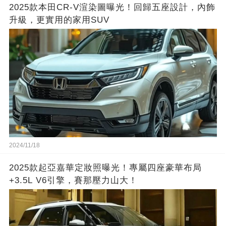
2025款本田CR-V渲染圖曝光！回歸五座設計，內飾
升級，更實用的家用SUV
2024/11/18
2025款起亞嘉華定妝照曝光！專屬四座豪華布局
+3.5L V6引擎，賽那壓力山大！