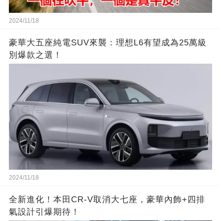
2024/11/18
豪華大五座純電SUV來襲：理想L6有望成為25萬級
別爆款之選！
2024/11/18
全新進化！本田CR-V取消大七座，豪華內飾+四排
氣設計引爆期待！