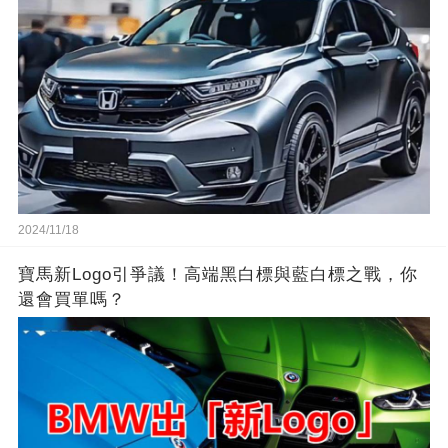
2024/11/18
寶馬新Logo引爭議！高端黑白標與藍白標之戰，你
還會買單嗎？