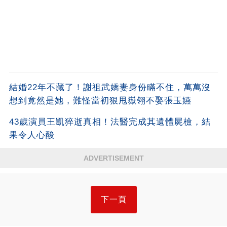
結婚22年不藏了！謝祖武嬌妻身份瞞不住，萬萬沒
想到竟然是她，難怪當初狠甩嶽翎不娶張玉嬿
43歲演員王凱猝逝真相！法醫完成其遺體屍檢，結
果令人心酸
ADVERTISEMENT
下一頁