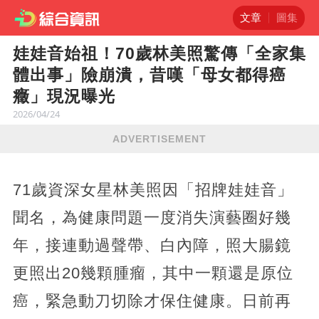
文章
圖集
娃娃音始祖！70歲林美照驚傳「全家集
體出事」險崩潰，昔嘆「母女都得癌
癥」現況曝光
2026/04/24
ADVERTISEMENT
71歲資深女星林美照因「招牌娃娃音」
聞名，為健康問題一度消失演藝圈好幾
年，接連動過聲帶、白內障，照大腸鏡
更照出20幾顆腫瘤，其中一顆還是原位
癌，緊急動刀切除才保住健康。日前再