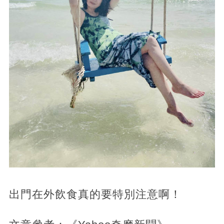
出門在外飲食真的要特別注意啊！