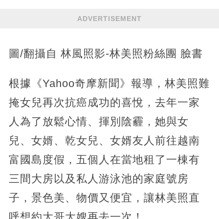
ADVERTISEMENT
圖/翻攝自 林風照影-林美照粉絲團 臉書
根據《Yahoo奇摩新聞》報導，林美照難
掩女兒再次抗癌成功的喜悅，去年一家
人為了放鬆心情、揮別陰霾，她與女
兒、女婿、乾女兒、女婿友人前往越南
富國島度假，五個人在當地租了一棟有
三間大房以及私人游泳池的家庭號房
子，景色美、物價又便宜，讓林美照直
呼想約大哥大嫂再去一次！