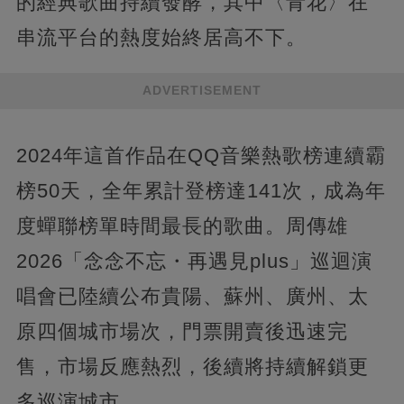
的經典歌曲持續發酵，其中〈青花〉在
串流平台的熱度始終居高不下。
ADVERTISEMENT
2024年這首作品在QQ音樂熱歌榜連續霸
榜50天，全年累計登榜達141次，成為年
度蟬聯榜單時間最長的歌曲。周傳雄
2026「念念不忘・再遇見plus」巡迴演
唱會已陸續公布貴陽、蘇州、廣州、太
原四個城市場次，門票開賣後迅速完
售，市場反應熱烈，後續將持續解鎖更
多巡演城市。