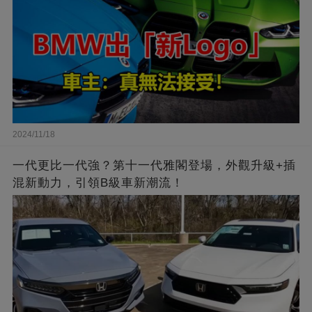
2024/11/18
一代更比一代強？第十一代雅閣登場，外觀升級+插
混新動力，引領B級車新潮流！