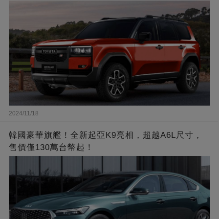
2024/11/18
韓國豪華旗艦！全新起亞K9亮相，超越A6L尺寸，
售價僅130萬台幣起！