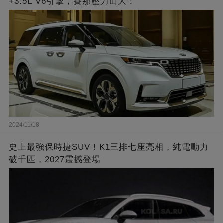
+3.5L V6引擎，賽那壓力山大！
2024/11/18
史上最強保時捷SUV！K1三排七座亮相，純電動力
破千匹，2027震撼登場