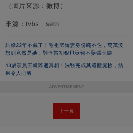
（圖片來源：微博）
來源：tvbs setn
結婚22年不藏了！謝祖武嬌妻身份瞞不住，萬萬沒
想到竟然是她，難怪當初狠甩嶽翎不娶張玉嬿
43歲演員王凱猝逝真相！法醫完成其遺體屍檢，結
果令人心酸
ADVERTISEMENT
下一頁