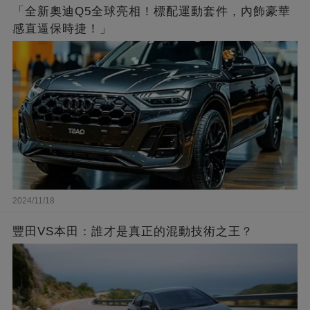
「全新奧迪Q5全球亮相！標配運動套件，內飾豪華
感直逼保時捷！」
2024/11/18
豐田VS本田：誰才是真正的混動技術之王？