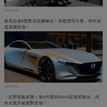
2024/11/18
新馬自達6驚艷渲染圖曝光！搭載豐田引擎，明年或
迎震撼登場！
2024/11/18
「狂野霸氣來襲！第6代豐田RAV4定妝照曝光，內
外全面升級驚艷登場！」