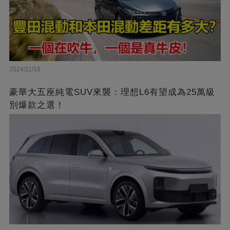
2024/11/18
豪華大五座純電SUV來襲：理想L6有望成為25萬級
別爆款之選！