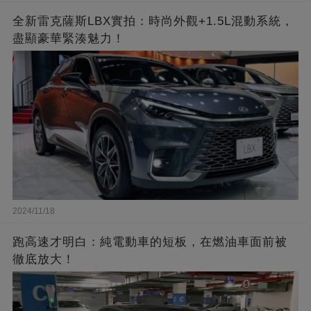
全新雷克薩斯LBX實拍：時尚外觀+1.5L混動系統，
盡顯豪華緊湊魅力！
2024/11/18
跑高速才明白：純電動車的短板，在燃油車面前被
徹底放大！