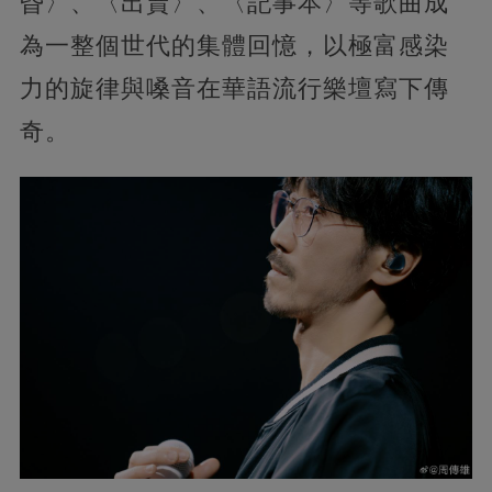
昏〉、〈出賣〉、〈記事本〉等歌曲成
為一整個世代的集體回憶，以極富感染
力的旋律與嗓音在華語流行樂壇寫下傳
奇。