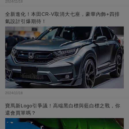
2024/11/18
全新進化！本田CR-V取消大七座，豪華內飾+四排
氣設計引爆期待！
2024/11/18
寶馬新Logo引爭議！高端黑白標與藍白標之戰，你
還會買單嗎？