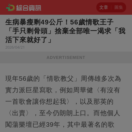
文章
圖集
生病暴瘦剩49公斤！56歲情歌王子
「手只剩骨頭」捨棄全部唯一渴求「我
活下來就好了」
2026/04/21
ADVERTISEMENT
現年56歲的「情歌教父」周傳雄多次為
實力派巨星寫歌，例如周華健〈有沒有
一首歌會讓你想起我〉，以及那英的
〈出賣〉，至今仍朗朗上口。而他個人
闖蕩樂壇已經39年，其中最著名的歌