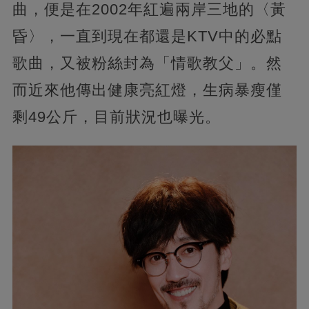
曲，便是在2002年紅遍兩岸三地的〈黃
昏〉，一直到現在都還是KTV中的必點
歌曲，又被粉絲封為「情歌教父」。然
而近來他傳出健康亮紅燈，生病暴瘦僅
剩49公斤，目前狀況也曝光。