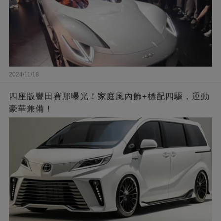
2024/11/18
四座版豐田賽那曝光！家庭風內飾+標配四驅，運動
豪華兼備！