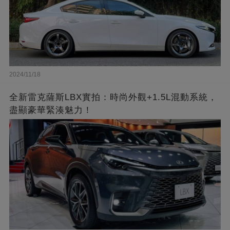
2024/11/18
全新雷克薩斯LBX實拍：時尚外觀+1.5L混動系統，
盡顯豪華緊湊魅力！