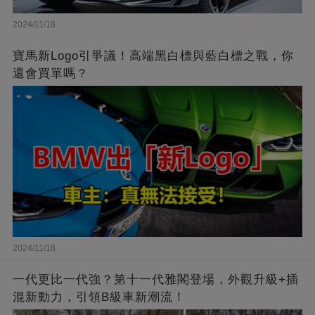
2024/11/18
寶馬新Logo引爭議！高端黑白標與藍白標之戰，你
還會買單嗎？
2024/11/18
一代更比一代強？第十一代雅閣登場，外觀升級+插
混新動力，引領B級車新潮流！