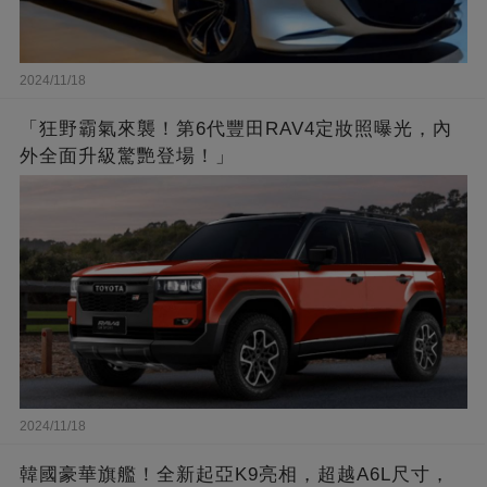
2024/11/18
「狂野霸氣來襲！第6代豐田RAV4定妝照曝光，內
外全面升級驚艷登場！」
2024/11/18
韓國豪華旗艦！全新起亞K9亮相，超越A6L尺寸，