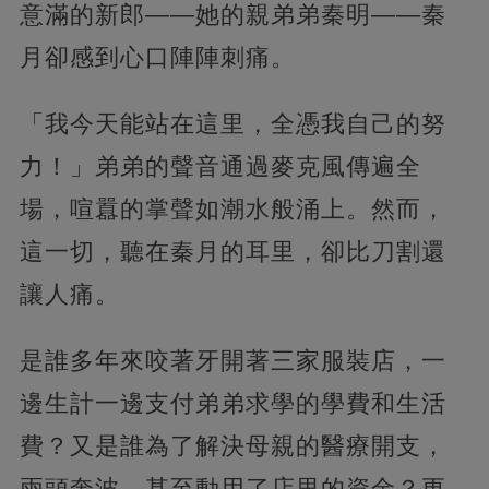
意滿的新郎——她的親弟弟秦明——秦
月卻感到心口陣陣刺痛。
「我今天能站在這里，全憑我自己的努
力！」弟弟的聲音通過麥克風傳遍全
場，喧囂的掌聲如潮水般涌上。然而，
這一切，聽在秦月的耳里，卻比刀割還
讓人痛。
是誰多年來咬著牙開著三家服裝店，一
邊生計一邊支付弟弟求學的學費和生活
費？又是誰為了解決母親的醫療開支，
兩頭奔波，甚至動用了店里的資金？更