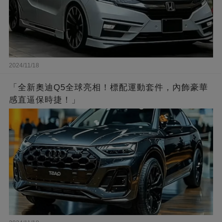
2024/11/18
「全新奧迪Q5全球亮相！標配運動套件，內飾豪華
感直逼保時捷！」