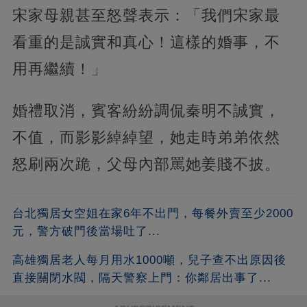
宋家母親甚至怒聲表示：「我們宋家最
看重的是誠實和真心！這樣的婚事，不
用再繼續！」
婚禮取消，賓客紛紛調侃秦明不誠實，
不值，而影影綽綽望，她走時弟弟依然
怒刷兩次跪，父母內部罵她姜賤不披。
台北獨居女空姐在家6年不出門，每餐外賣至少2000
元，警方破門後當場吐了...
高雄獨居老人每月用水1000噸，兒子查不出原因後
直接關閉水閥，隔天警察上門：你鄰居出事了...