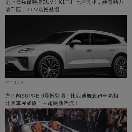
史上最強保時捷SUV！K1三排七座亮相，純電動力
破千匹，2027震撼登場
2024/11/18
方程豹SUPRE 9震撼登場！比亞迪概念跑車亮相，
北京車展或掀自主超跑新潮流！