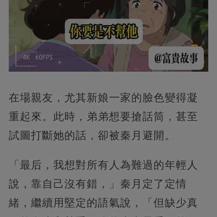
在場親友，尤其新娘一家的臉色變得凝
重起來。此時，弟弟想要搶話筒，甚至
試圖打斷她的話，卻被秦月避開。
「最后，我想對所有人為難過的年輕人
說，靠自己沒有錯，」秦月定了定情
緒，繼續用堅定的語氣說，「但缺少真