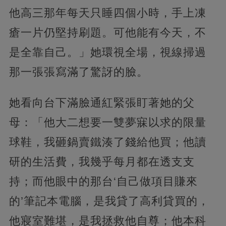
他高三那年每天只睡四個小時，手上凍
瘡一片仍堅持刷題。可他能有今天，不
是全靠自己。」她環視全場，視線掃過
那一張張寫滿了驚訝的臉。
她看向台下滿臉通紅緊張盯著她的父
母：「他大二想要一雙夢寐以求的限量
球鞋，我砸鍋賣鐵湊了錢給他買；他讀
研的生活費，我幾乎每月都在透支支
持；而他眼中的那台‘自己做項目賺來
的’筆記本電腦，是我貸了高利貸買的，
他寢室難堪，是我拯救他自尊；他本科