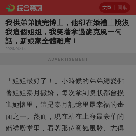
文章
圖集
我供弟弟讀完博士，他卻在婚禮上說沒
我這個姐姐，我笑著拿過麥克風一句
話，新娘家全體離席！
2026/06/14
ADVERTISEMENT
「姐姐最好了！」小時候的弟弟總愛黏
著姐姐秦月撒嬌，每次拿到獎狀都會撲
進她懷里，這是秦月記憶里最幸福的畫
面之一。然而，現在站在上海最豪華的
婚禮殿堂里，看著那位意氣風發、志得