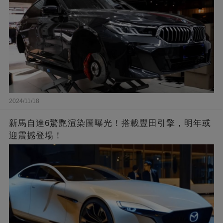
2024/11/18
新馬自達6驚艷渲染圖曝光！搭載豐田引擎，明年或
迎震撼登場！