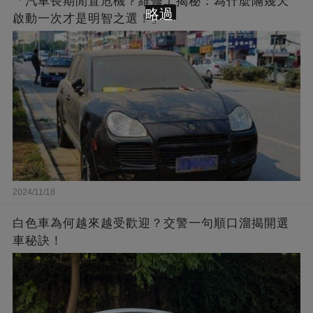
「汽車長期閒置危機？維修工揭秘：為什麼隔幾天
略過
啟動一次才是明智之選！」
2024/11/18
白色車為何越來越受歡迎？交警一句順口溜揭開選
車秘訣！