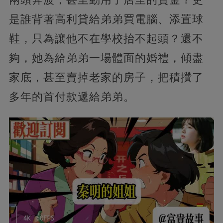
是誰背著高利貸給弟弟買電腦、添置球
鞋，只為讓他不在學校抬不起頭？還不
夠，她為給弟弟一場體面的婚禮，傾盡
家底，甚至賣掉老家的房子，把積攢了
多年的首付款遞給弟弟。