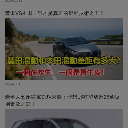
2024/11/18
豐田VS本田：誰才是真正的混動技術之王？
2024/11/18
豪華大五座純電SUV來襲：理想L6有望成為25萬級
別爆款之選！