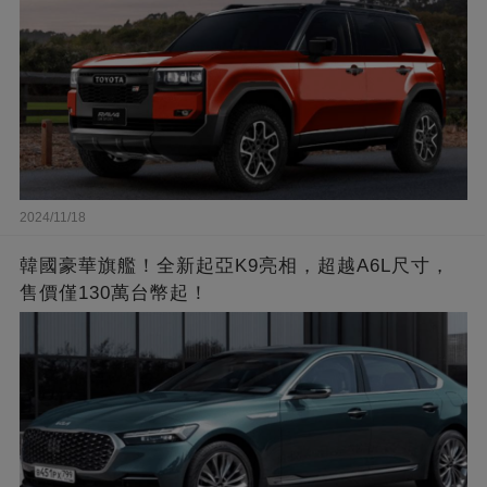
2024/11/18
韓國豪華旗艦！全新起亞K9亮相，超越A6L尺寸，
售價僅130萬台幣起！