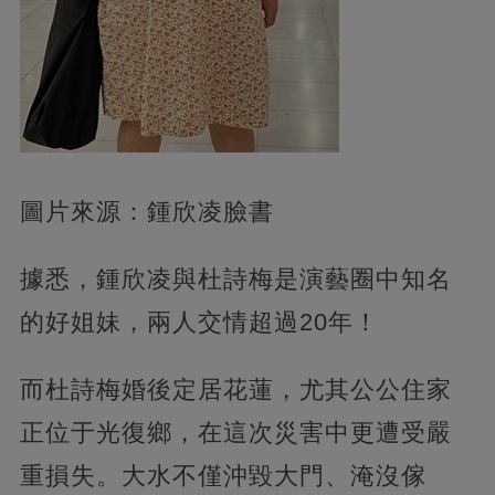
圖片來源：鍾欣凌臉書
據悉，鍾欣凌與杜詩梅是演藝圈中知名
的好姐妹，兩人交情超過20年！
而杜詩梅婚後定居花蓮，尤其公公住家
正位于光復鄉，在這次災害中更遭受嚴
重損失。大水不僅沖毀大門、淹沒傢