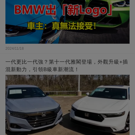
2024/11/18
一代更比一代強？第十一代雅閣登場，外觀升級+插
混新動力，引領B級車新潮流！