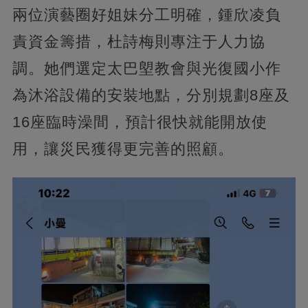
兩位演藝圈好姐妹分工明確，鍾欣凌負
責資金籌措，杜詩梅則專注于人力協
調。她們選定太巴塱教會與光復國小作
為沐浴設備的安裝地點，分別規劃8座及
16座臨時澡間，預計很快就能開放使
用，讓災民獲得更完善的照顧。