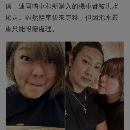
俱，連同轎車和新購入的機車都被洪水
捲走。雖然轎車後來尋獲，但因泡水嚴
重只能報廢處理。