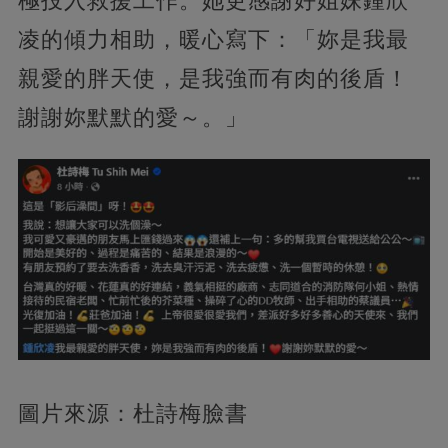
極投入救援工作。她更感謝好姐妹鍾欣
凌的傾力相助，暖心寫下：「妳是我最
親愛的胖天使，是我強而有肉的後盾！
謝謝妳默默的愛～。」
圖片來源：杜詩梅臉書