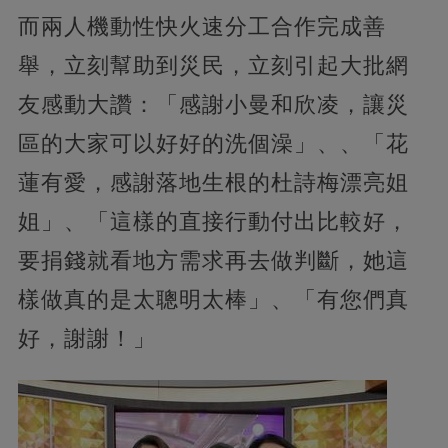
而兩人機動性快火速分工合作完成善
舉，立刻幫助到災民，立刻引起大批網
友感動大讚：「感謝小曼和欣凌，讓災
區的大家可以好好的洗個澡」、、「花
蓮有愛，感謝落地生根的杜詩梅漂亮姐
姐」、「這樣的直接行動付出比較好，
要捐錢就看地方需求再去做判斷，她這
樣做真的是太聰明太棒」、「有您們真
好，謝謝！」