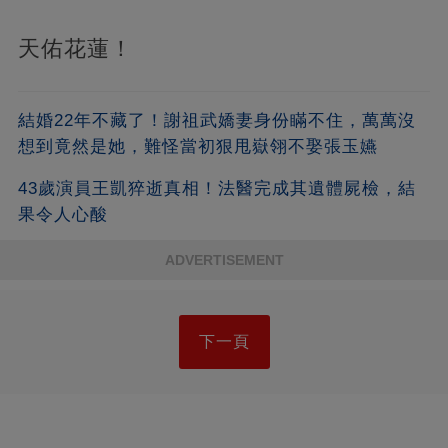
天佑花蓮！
結婚22年不藏了！謝祖武嬌妻身份瞞不住，萬萬沒
想到竟然是她，難怪當初狠甩嶽翎不娶張玉嬿
43歲演員王凱猝逝真相！法醫完成其遺體屍檢，結
果令人心酸
ADVERTISEMENT
下一頁