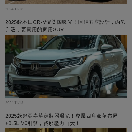
2024/11/18
2025款本田CR-V渲染圖曝光！回歸五座設計，內飾
升級，更實用的家用SUV
2024/11/18
2025款起亞嘉華定妝照曝光！專屬四座豪華布局
+3.5L V6引擎，賽那壓力山大！