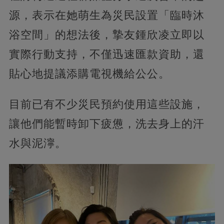
源，表示在她萌生為災民設置「臨時沐
浴空間」的想法後，摯友鍾欣凌立即以
實際行動支持，不僅迅速匯款資助，還
貼心地提議添購電視機給公公。
目前已有不少災民預約使用這些設施，
讓他們能暫時卸下疲憊，洗去身上的汗
水與泥濘。