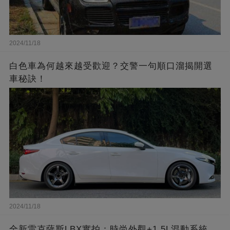
2024/11/18
白色車為何越來越受歡迎？交警一句順口溜揭開選
車秘訣！
2024/11/18
全新雷克薩斯LBX實拍：時尚外觀+1.5L混動系統，