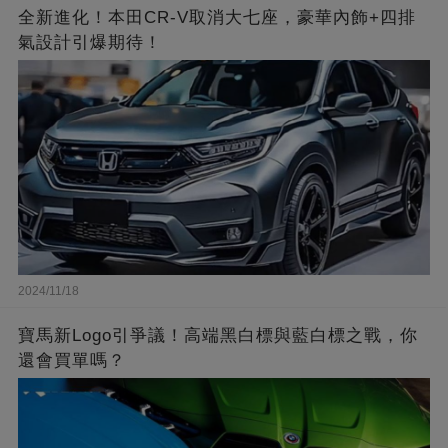
全新進化！本田CR-V取消大七座，豪華內飾+四排
氣設計引爆期待！
2024/11/18
寶馬新Logo引爭議！高端黑白標與藍白標之戰，你
還會買單嗎？