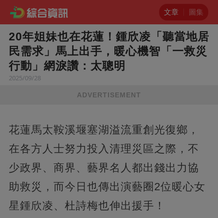
文章
圖集
20年姐妹也在花蓮！鍾欣凌「聽當地居
民需求」馬上出手，暖心機智「一救災
行動」網淚讚：太聰明
2025/09/28
ADVERTISEMENT
花蓮馬太鞍溪堰塞湖溢流重創光復鄉，
在各方人士努力投入清理災區之際，不
少政界、商界、藝界名人都出錢出力協
助救災，而今日也傳出演藝圈2位暖心女
星鍾欣凌、杜詩梅也伸出援手！