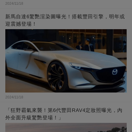
2024/11/18
新馬自達6驚艷渲染圖曝光！搭載豐田引擎，明年或
迎震撼登場！
2024/11/18
「狂野霸氣來襲！第6代豐田RAV4定妝照曝光，內
外全面升級驚艷登場！」