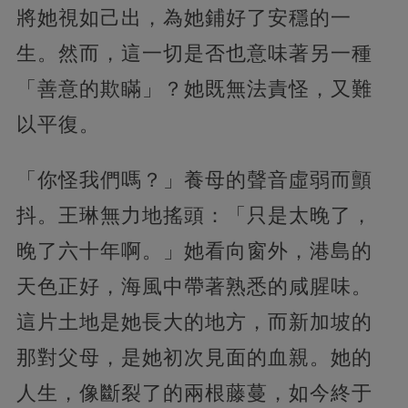
將她視如己出，為她鋪好了安穩的一
生。然而，這一切是否也意味著另一種
「善意的欺瞞」？她既無法責怪，又難
以平復。
「你怪我們嗎？」養母的聲音虛弱而顫
抖。王琳無力地搖頭：「只是太晚了，
晚了六十年啊。」她看向窗外，港島的
天色正好，海風中帶著熟悉的咸腥味。
這片土地是她長大的地方，而新加坡的
那對父母，是她初次見面的血親。她的
人生，像斷裂了的兩根藤蔓，如今終于