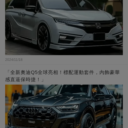
2024/11/18
「全新奧迪Q5全球亮相！標配運動套件，內飾豪華
感直逼保時捷！」