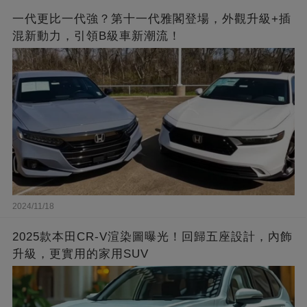
一代更比一代強？第十一代雅閣登場，外觀升級+插
混新動力，引領B級車新潮流！
2024/11/18
2025款本田CR-V渲染圖曝光！回歸五座設計，內飾
升級，更實用的家用SUV