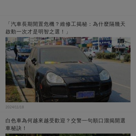
「汽車長期閒置危機？維修工揭秘：為什麼隔幾天
啟動一次才是明智之選！」
2024/11/18
白色車為何越來越受歡迎？交警一句順口溜揭開選
車秘訣！