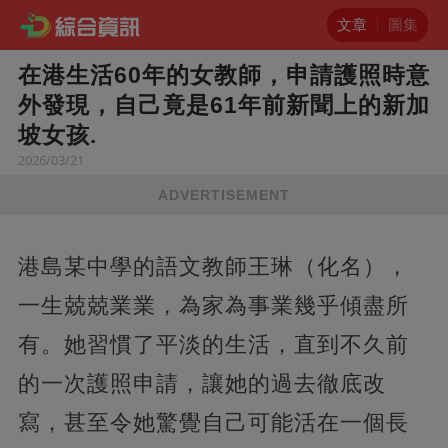
文章
圖集
在港生活60年的女教師，申請護照時意
外發現，自己竟是61年前新聞上的新加
坡女孩.
2026/03/21
ADVERTISEMENT
港島某中學的語文教師王琳（化名），
一生兢兢業業，為家為事業幾乎傾盡所
有。她習慣了平淡的生活，直到不久前
的一次護照申請，讓她的過去徹底改
寫，甚至令她驚覺自己可能活在一個長