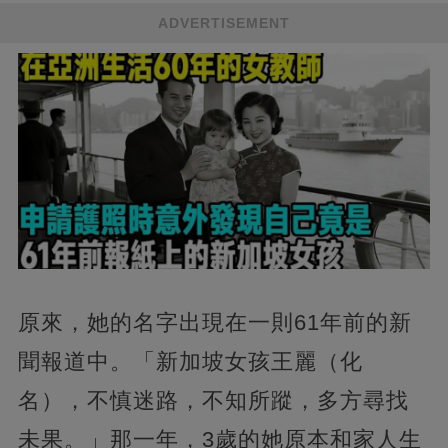
ADVERTISEMENT
原來，她的名字出現在一則61年前的新
聞報道中。「新加坡女孩王麗（化
名），不慎迷路，不知所蹤，多方尋找
未果。」那一年，3歲的她原本和家人生