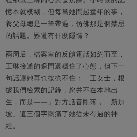
憶本就模糊，但每當她問起童年的事，
養父母總是一筆帶過，仿佛那是個禁忌
的話題。難道有什麼隱情？
兩周后，檔案室的反饋電話如約而至，
王琳接通的瞬間還穩住了心態，但下一
句話讓她再也按捺不住：「王女士，根
據我們檢索的記錄，您并不在本地出
生，而是——」對方話音剛落，「新加
坡」這三個字刺痛了她從未有過的神
經。