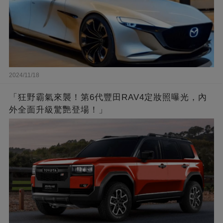
2024/11/18
「狂野霸氣來襲！第6代豐田RAV4定妝照曝光，內
外全面升級驚艷登場！」