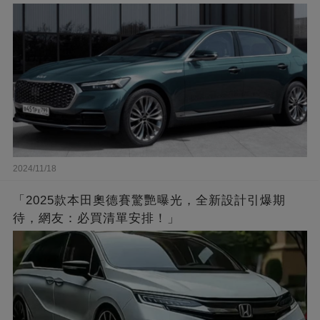
2024/11/18
「2025款本田奧德賽驚艷曝光，全新設計引爆期
待，網友：必買清單安排！」