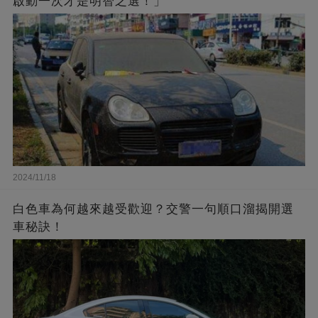
啟動一次才是明智之選！」
2024/11/18
白色車為何越來越受歡迎？交警一句順口溜揭開選
車秘訣！