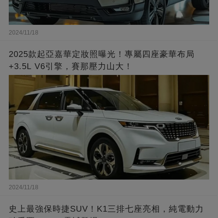
2024/11/18
2025款起亞嘉華定妝照曝光！專屬四座豪華布局
+3.5L V6引擎，賽那壓力山大！
2024/11/18
史上最強保時捷SUV！K1三排七座亮相，純電動力