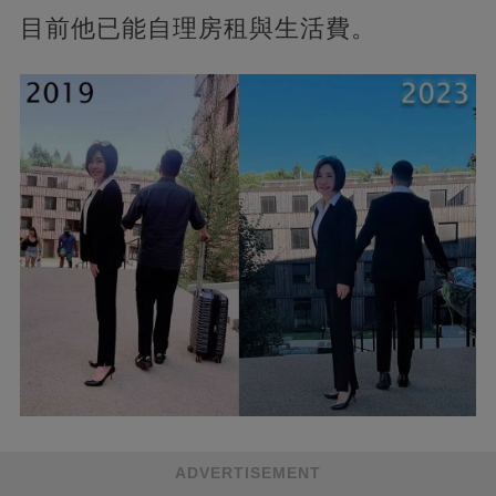
目前他已能自理房租與生活費。
ADVERTISEMENT