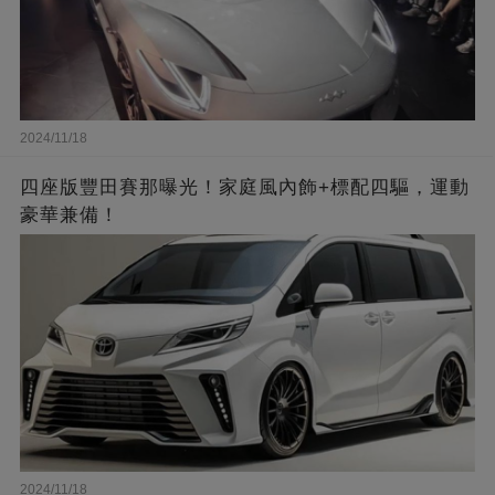
2024/11/18
四座版豐田賽那曝光！家庭風內飾+標配四驅，運動
豪華兼備！
2024/11/18