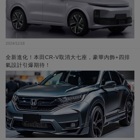
2024/11/18
全新進化！本田CR-V取消大七座，豪華內飾+四排
氣設計引爆期待！