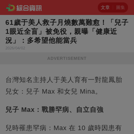
文章
圖集
61歲于美人救子月燒數萬難愈！「兒子
1眼近全盲」被免役，親曝「健康近
況」：多希望他能當兵
2026/04/02
ADVERTISEMENT
台灣知名主持人于美人育有一對龍鳳胎
兒女：兒子 Max 和女兒 Mina。
兒子 Max：戰勝罕病、自立自強
兒時罹患罕病：Max 在 10 歲時因患有