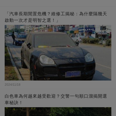
「汽車長期閒置危機？維修工揭秘：為什麼隔幾天
啟動一次才是明智之選！」
2024/11/18
白色車為何越來越受歡迎？交警一句順口溜揭開選
車秘訣！