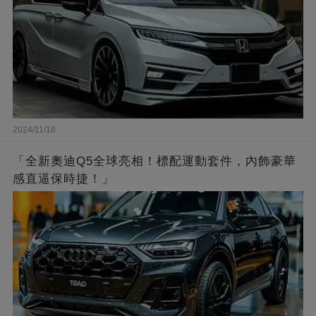
2024/11/18
「全新奧迪Q5全球亮相！標配運動套件，內飾豪華
感直逼保時捷！」