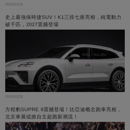
2024/11/18
史上最強保時捷SUV！K1三排七座亮相，純電動力
破千匹，2027震撼登場
2024/11/18
方程豹SUPRE 9震撼登場！比亞迪概念跑車亮相，
北京車展或掀自主超跑新潮流！