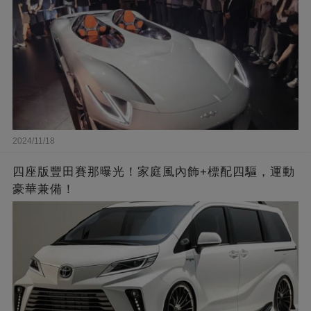
2024/11/18
四座版豐田賽那曝光！家庭風內飾+標配四驅，運動
豪華兼備！