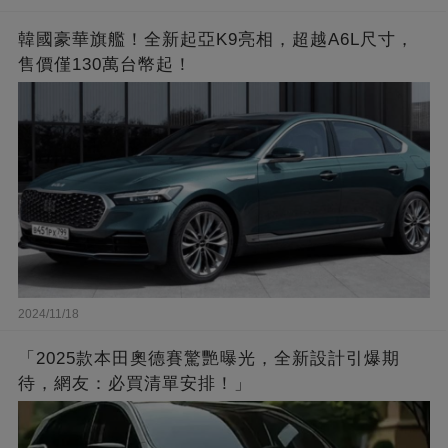
韓國豪華旗艦！全新起亞K9亮相，超越A6L尺寸，
售價僅130萬台幣起！
2024/11/18
「2025款本田奧德賽驚艷曝光，全新設計引爆期
待，網友：必買清單安排！」