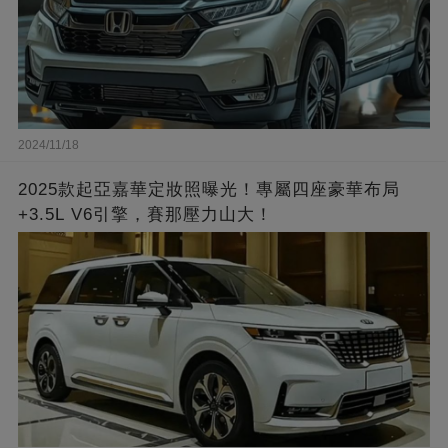
2024/11/18
2025款起亞嘉華定妝照曝光！專屬四座豪華布局
+3.5L V6引擎，賽那壓力山大！