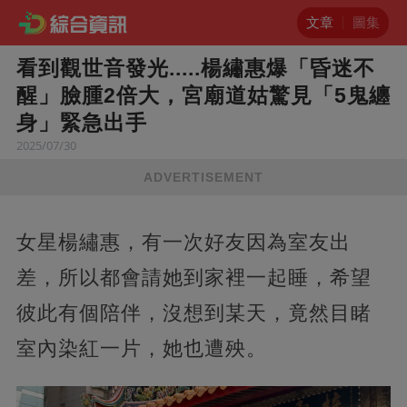
文章
圖集
看到觀世音發光.....楊繡惠爆「昏迷不
醒」臉腫2倍大，宮廟道姑驚見「5鬼纏
身」緊急出手
2025/07/30
ADVERTISEMENT
女星楊繡惠，有一次好友因為室友出
差，所以都會請她到家裡一起睡，希望
彼此有個陪伴，沒想到某天，竟然目睹
室內染紅一片，她也遭殃。