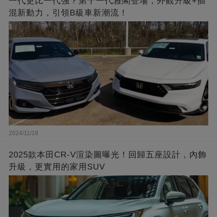
一代更比一代強？第十一代雅閣登場，外觀升級+插
混新動力，引領B級車新潮流！
2024/11/18
2025款本田CR-V渲染圖曝光！回歸五座設計，內飾
升級，更實用的家用SUV