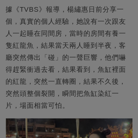
據《TVBS》報導，楊繡惠日前分享一
個，真實的個人經驗，她說有一次跟友
人一起睡在同間房，當時的房間有養一
隻紅龍魚，結果當天兩人睡到半夜，客
廳突然傳出「碰」的一聲巨響，他們嚇
得趕緊衝過去看，結果看到，魚缸裡面
的紅龍，突然一直轉圈，結果不久後，
突然頭整個裂開，瞬間把魚缸染紅一
片，場面相當可怕。