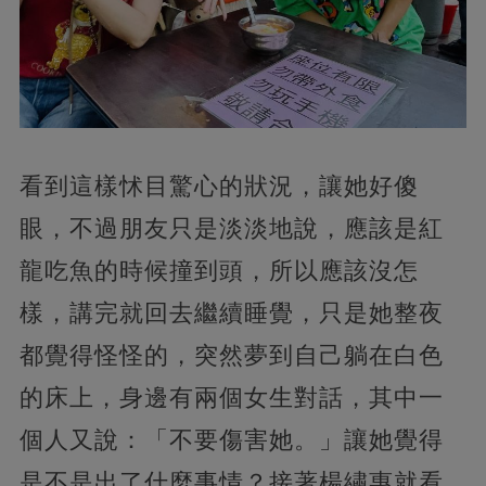
看到這樣怵目驚心的狀況，讓她好傻
眼，不過朋友只是淡淡地說，應該是紅
龍吃魚的時候撞到頭，所以應該沒怎
樣，講完就回去繼續睡覺，只是她整夜
都覺得怪怪的，突然夢到自己躺在白色
的床上，身邊有兩個女生對話，其中一
個人又說：「不要傷害她。」讓她覺得
是不是出了什麼事情？接著楊繡惠就看