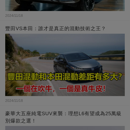
2024/11/18
豐田VS本田：誰才是真正的混動技術之王？
2024/11/18
豪華大五座純電SUV來襲：理想L6有望成為25萬級
別爆款之選！