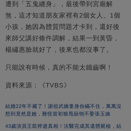
遭到「五鬼纏身」，最後帶到宮廟解
煞，這才知道朋友家裡有2個女人、1個
小孩，她因為體質問題才卡到，還好後
來師父講好條件調解，結果一到黃昏，
楊繡惠臉就好了，後來也都沒事了。
只能說有時候，真的不能太鐵齒啊！
資料來源：《TVBS》
結婚22年不藏了！謝祖武嬌妻身份瞞不住，萬萬沒
想到竟然是她，難怪當初狠甩嶽翎不娶張玉嬿
43歲演員王凱猝逝真相！法醫完成其遺體屍檢，結