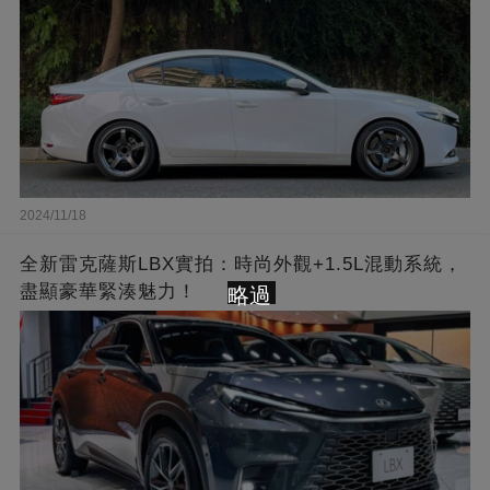
2024/11/18
全新雷克薩斯LBX實拍：時尚外觀+1.5L混動系統，
盡顯豪華緊湊魅力！
略過