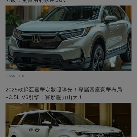
升級，更實用的家用SUV
2024/11/18
2025款起亞嘉華定妝照曝光！專屬四座豪華布局
+3.5L V6引擎，賽那壓力山大！