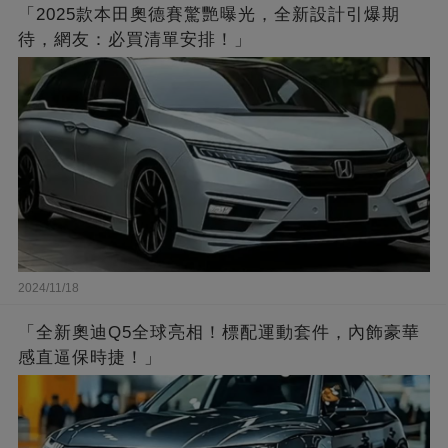
「2025款本田奧德賽驚艷曝光，全新設計引爆期
待，網友：必買清單安排！」
2024/11/18
「全新奧迪Q5全球亮相！標配運動套件，內飾豪華
感直逼保時捷！」