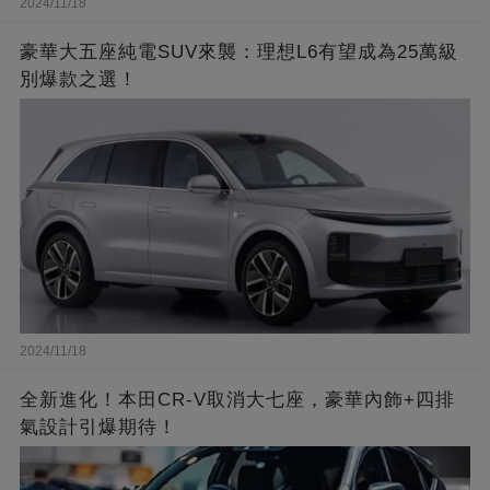
2024/11/18
豪華大五座純電SUV來襲：理想L6有望成為25萬級
別爆款之選！
2024/11/18
全新進化！本田CR-V取消大七座，豪華內飾+四排
氣設計引爆期待！