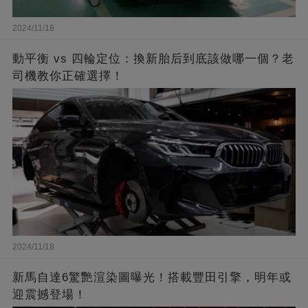
2024/11/18
動平衡 vs 四輪定位：換新胎后到底該做哪一個？老
司機教你正確選擇！
2024/11/18
新馬自達6驚艷渲染圖曝光！搭載豐田引擎，明年或
迎震撼登場！