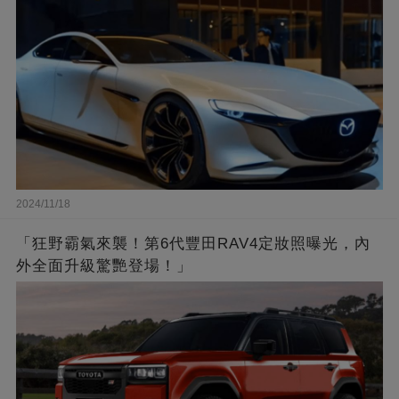
2024/11/18
「狂野霸氣來襲！第6代豐田RAV4定妝照曝光，內
外全面升級驚艷登場！」