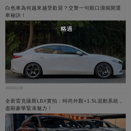
白色車為何越來越受歡迎？交警一句順口溜揭開選
車秘訣！
略過
2024/11/18
全新雷克薩斯LBX實拍：時尚外觀+1.5L混動系統，
盡顯豪華緊湊魅力！