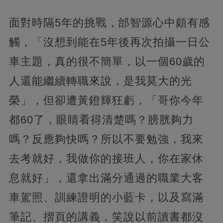
面對時隔5年的挑戰，邰智源心中頗有感
觸，「沒想到能在5年後再次拍攝一日公
車主題，真的很不簡單，以一個60歲的
人還能繼續轉職來說，是我莫大的光
榮」，但卻遭黃鐙輝狂虧，「哥你今年
都60了，眼睛看得清楚嗎？膀胱夠力
嗎？反應夠快嗎？所以不要勉強，我來
去考就好，我做你的接班人，你在家休
息就好」，還拿出滿分通過的職業大客
車駕照、訓練證明的小藍卡，以及寫滿
筆記、摺頁的講義，笑說以前讀書都沒