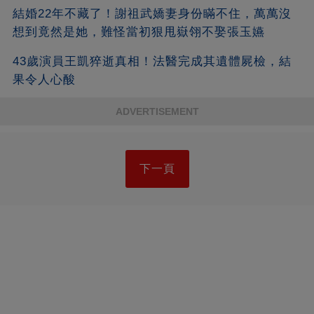
結婚22年不藏了！謝祖武嬌妻身份瞞不住，萬萬沒
想到竟然是她，難怪當初狠甩嶽翎不娶張玉嬿
43歲演員王凱猝逝真相！法醫完成其遺體屍檢，結
果令人心酸
ADVERTISEMENT
下一頁