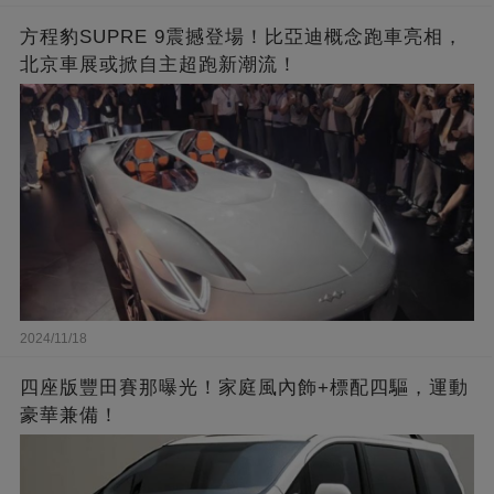
方程豹SUPRE 9震撼登場！比亞迪概念跑車亮相，
北京車展或掀自主超跑新潮流！
2024/11/18
四座版豐田賽那曝光！家庭風內飾+標配四驅，運動
豪華兼備！