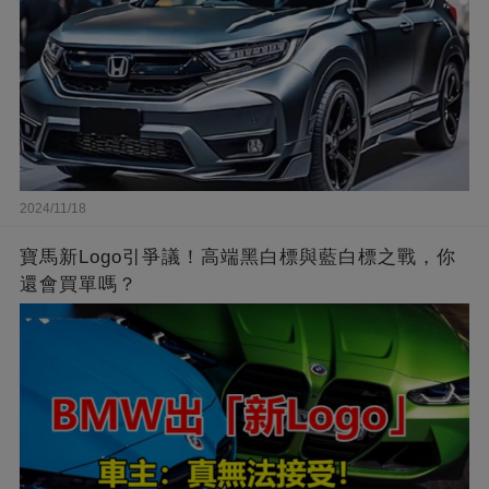
2024/11/18
寶馬新Logo引爭議！高端黑白標與藍白標之戰，你
還會買單嗎？