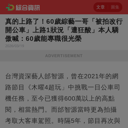
文章
圖集
真的上路了！60歲綜藝一哥「被拍改行
開公車」上路1狀況「遭狂酸」本人驕
傲喊：60歲能專職很光榮
2026/03/19
ADVERTISEMENT
台灣資深藝人邰智源，曾在2021年的網
路節目《木曜4超玩」中挑戰一日公車司
機任務，至今已獲得600萬以上的高點
閱，相當熱門。而邰智源當時更為拍攝
考取大客車駕照。時隔5年，節目再次與