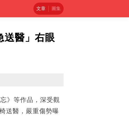
文章
圖集
急送醫」右眼
難忘》等作品，深受觀
椅送醫，嚴重傷勢曝