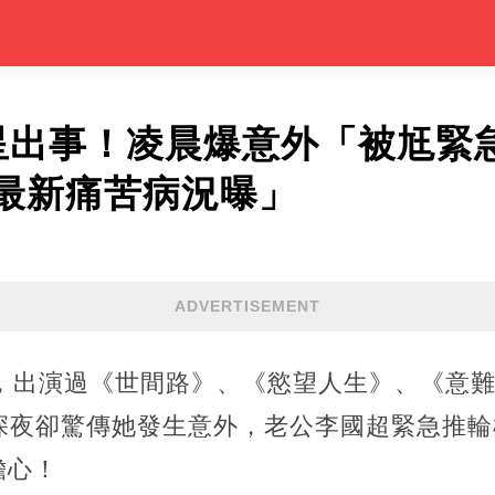
星出事！凌晨爆意外「被尪緊
最新痛苦病況曝」
ADVERTISEMENT
欣，出演過《世間路》、《慾望人生》、《意
深夜卻驚傳她發生意外，老公李國超緊急推輪
擔心！