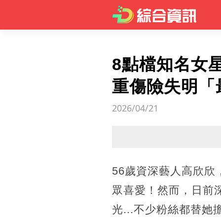
8點檔知名女
重傷險失明「
2026/04/21
56歲資深藝人高欣
眾喜愛！然而，日前
光...不少粉絲都替她