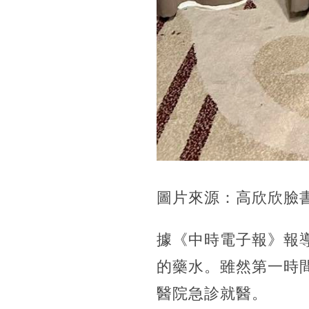
圖片來源：高欣欣臉
據《中時電子報》報
的藥水。雖然第一時
醫院急診就醫。