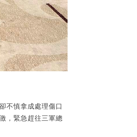
卻不慎拿成處理傷口
激，緊急趕往三軍總