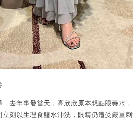
書
導，去年事發當天，高欣欣原本想點眼藥水，
間立刻以生理食鹽水沖洗，眼睛仍遭受嚴重刺