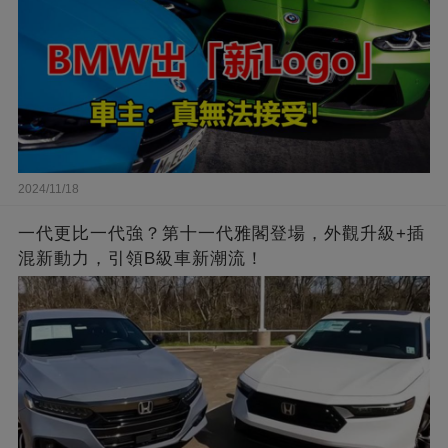
2024/11/18
一代更比一代強？第十一代雅閣登場，外觀升級+插
混新動力，引領B級車新潮流！