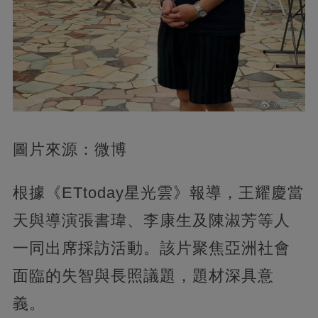
圖片來源：微博
根據《ETtoday星光雲》報導，王耀慶當
天與導演張書瑋、李康生及陳淑芳等人
一同出席採訪活動。該片聚焦亞洲社會
面臨的失智與長照議題，題材深具意
義。