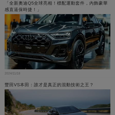
「全新奧迪Q5全球亮相！標配運動套件，內飾豪華
感直逼保時捷！」
2024/11/18
豐田VS本田：誰才是真正的混動技術之王？