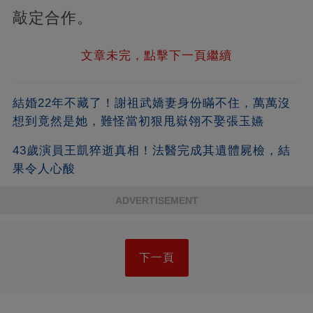
敲定合作。
文章未完，點擊下一頁繼續
結婚22年不藏了！謝祖武嬌妻身份瞞不住，萬萬沒
想到竟然是她，難怪當初狠甩嶽翎不娶張玉嬿
43歲演員王凱猝逝真相！法醫完成其遺體屍檢，結
果令人心酸
ADVERTISEMENT
下一頁