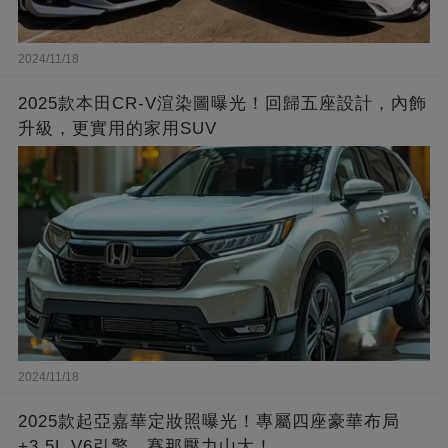
2024/11/18
2025款本田CR-V渲染圖曝光！回歸五座設計，內飾
升級，更實用的家用SUV
2024/11/18
2025款起亞嘉華定妝照曝光！專屬四座豪華布局
+3.5L V6引擎，賽那壓力山大！