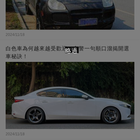
2024/11/18
白色車為何越來越受歡迎？交警一句順口溜揭開選
略過
車秘訣！
2024/11/18