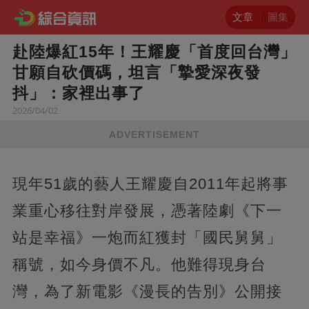
文章
圖集
赴陸爆紅15年！王耀慶「首度回台灣」
甘願自砍價碼，坦言「摯愛深夜發
抖」：家裡出事了
2026/04/02
ADVERTISEMENT
現年51歲的藝人王耀慶自2011年起將事
業重心移往對岸發展，憑著陸劇《下一
站是幸福》一炮而紅獲封「國民舅舅」
稱號，如今身價不凡。他難得現身台
灣，為了新電影《漫長的告別》公開接