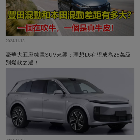
2024/11/18
豪華大五座純電SUV來襲：理想L6有望成為25萬級
別爆款之選！