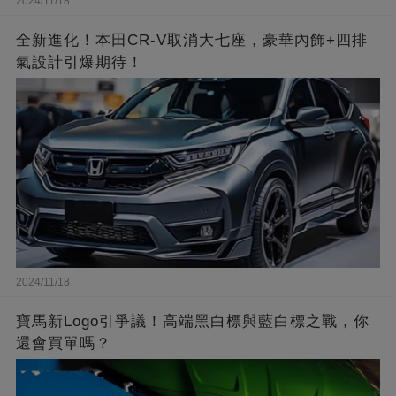
2024/11/18
全新進化！本田CR-V取消大七座，豪華內飾+四排
氣設計引爆期待！
2024/11/18
寶馬新Logo引爭議！高端黑白標與藍白標之戰，你
還會買單嗎？