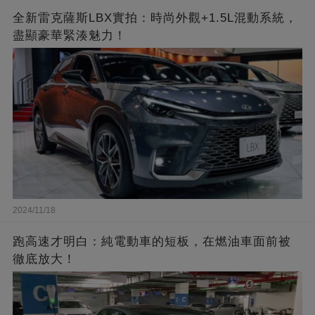
全新雷克薩斯LBX實拍：時尚外觀+1.5L混動系統，
盡顯豪華緊湊魅力！
2024/11/18
跑高速才明白：純電動車的短板，在燃油車面前被
徹底放大！