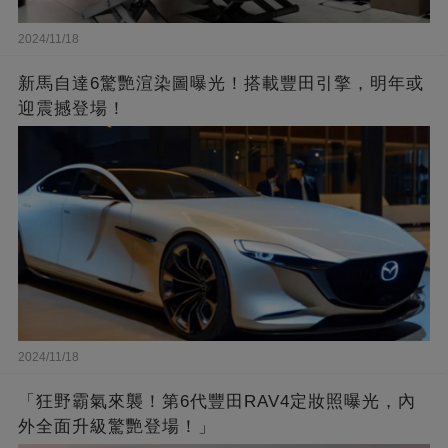
2024/11/18
新馬自達6驚艷渲染圖曝光！搭載豐田引擎，明年或
迎震撼登場！
2024/11/18
「狂野霸氣來襲！第6代豐田RAV4定妝照曝光，內
外全面升級驚艷登場！」