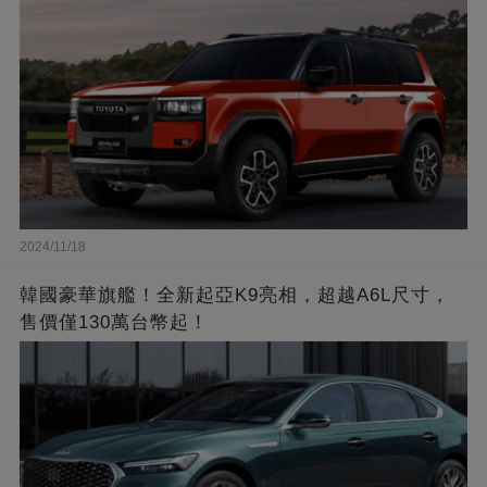
2024/11/18
韓國豪華旗艦！全新起亞K9亮相，超越A6L尺寸，
售價僅130萬台幣起！