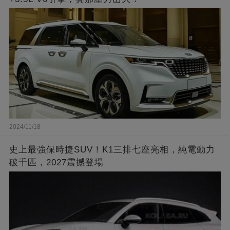
2024/11/18
史上最強保時捷SUV！K1三排七座亮相，純電動力
破千匹，2027震撼登場