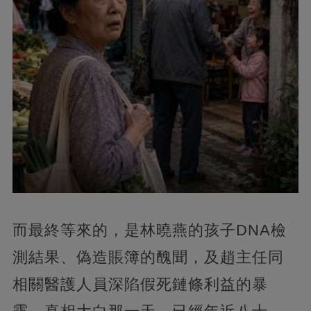
而最終等來的，是林曉燕的孩子DNA檢
測結果、偽造賬簿的醜聞，及趙主任同
相關醫護人員深陷假死鏈條利益的暴