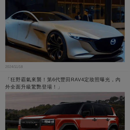
2024/11/18
「狂野霸氣來襲！第6代豐田RAV4定妝照曝光，內
外全面升級驚艷登場！」