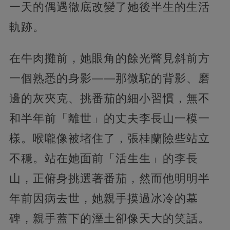
一天的偶遇徹底改變了她後半生的生活
軌跡。
在牛肉攤前，她眼角的餘光瞥見斜前方
一個熟悉的身影——那微駝的背影、磨
邊的灰夾克、挑番茄的細小習慣，無不
和半年前「離世」的丈夫李長山一模一
樣。喉嚨像被堵住了，張桂蘭險些站立
不穩。站在她面前「活生生」的李長
山，正俯身挑選著番茄，然而他明明半
年前因病去世，她親手摸過冰冷的墓
碑，親手蓋下的溼土卻像天大的笑話。