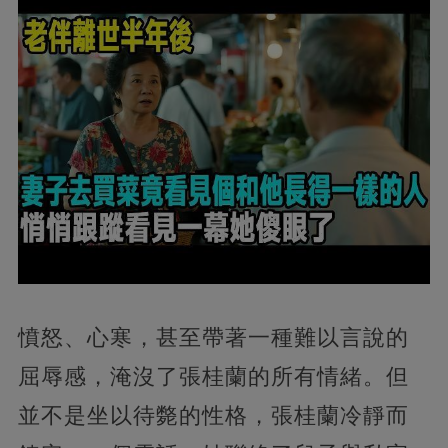
憤怒、心寒，甚至帶著一種難以言說的
屈辱感，淹沒了張桂蘭的所有情緒。但
並不是坐以待斃的性格，張桂蘭冷靜而