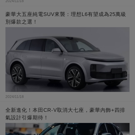
2024/11/18
豪華大五座純電SUV來襲：理想L6有望成為25萬級
別爆款之選！
2024/11/18
全新進化！本田CR-V取消大七座，豪華內飾+四排
氣設計引爆期待！