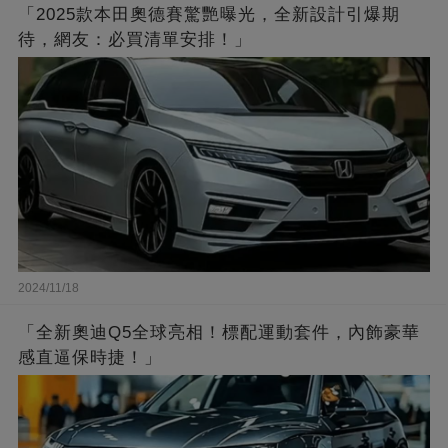
「2025款本田奧德賽驚艷曝光，全新設計引爆期
待，網友：必買清單安排！」
2024/11/18
「全新奧迪Q5全球亮相！標配運動套件，內飾豪華
感直逼保時捷！」