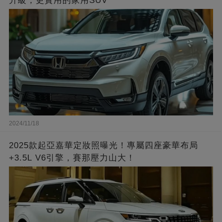
升級，更實用的家用SUV
2024/11/18
2025款起亞嘉華定妝照曝光！專屬四座豪華布局
+3.5L V6引擎，賽那壓力山大！