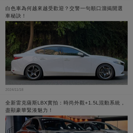
白色車為何越來越受歡迎？交警一句順口溜揭開選
車秘訣！
2024/11/18
全新雷克薩斯LBX實拍：時尚外觀+1.5L混動系統，
盡顯豪華緊湊魅力！