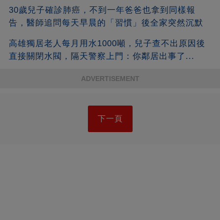
30歲兒子確診肺癌，不到一年爸爸也拿到同樣報
告，醫師追問每天早晨的「習慣」後全家突然沉默
高雄獨居老人每月用水1000噸，兒子查不出原因後
直接關閉水閥，隔天警察上門：你鄰居出事了...
ADVERTISEMENT
下一頁