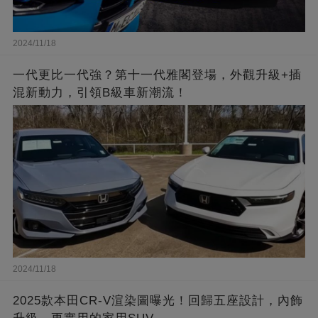
2024/11/18
一代更比一代強？第十一代雅閣登場，外觀升級+插
混新動力，引領B級車新潮流！
2024/11/18
2025款本田CR-V渲染圖曝光！回歸五座設計，內飾