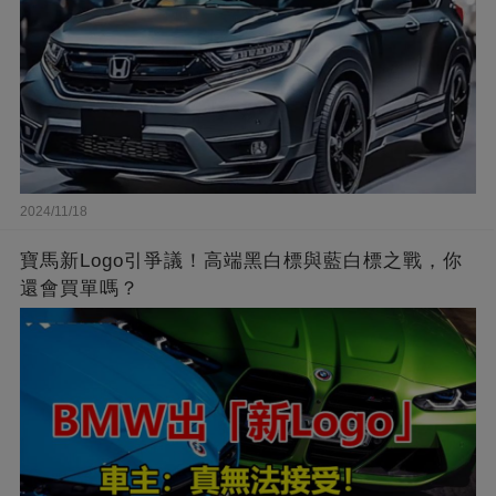
2024/11/18
寶馬新Logo引爭議！高端黑白標與藍白標之戰，你
還會買單嗎？