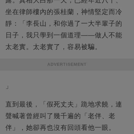
露。真相大白那一天，已經年近八十、
坐在律師樓內的張桂蘭，神情堅定而冷
靜：「李長山，和你過了一大半輩子的
日子，我只學到一個道理——做人不能
太老實。太老實了，容易被騙。
ADVERTISEMENT
」
直到最後，「假死丈夫」跪地求饒，連
聲喊著曾經叫了幾千遍的「老伴、老
伴」，她卻再也沒有回頭看他一眼。