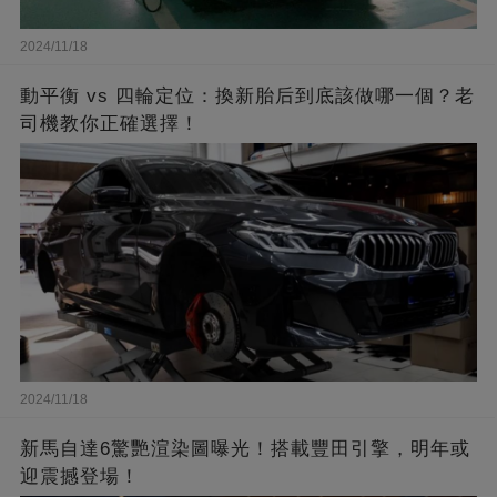
2024/11/18
動平衡 vs 四輪定位：換新胎后到底該做哪一個？老
司機教你正確選擇！
2024/11/18
新馬自達6驚艷渲染圖曝光！搭載豐田引擎，明年或
迎震撼登場！