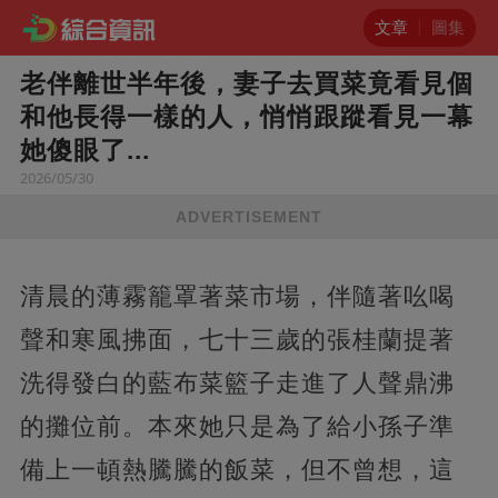
文章
圖集
老伴離世半年後，妻子去買菜竟看見個
和他長得一樣的人，悄悄跟蹤看見一幕
她傻眼了...
2026/05/30
ADVERTISEMENT
清晨的薄霧籠罩著菜市場，伴隨著吆喝
聲和寒風拂面，七十三歲的張桂蘭提著
洗得發白的藍布菜籃子走進了人聲鼎沸
的攤位前。本來她只是為了給小孫子準
備上一頓熱騰騰的飯菜，但不曾想，這