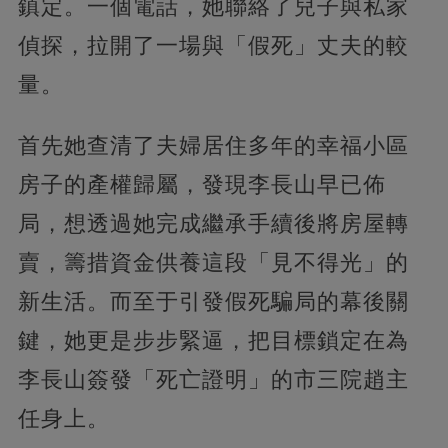
鎮定。一個電話，她聯絡了兒子與私家
偵探，拉開了一場與「假死」丈夫的較
量。
首先她查清了夫婦居住多年的幸福小區
房子的產權歸屬，發現李長山早已佈
局，想透過她完成繼承手續後將房屋轉
賣，籌措資金供養這段「見不得光」的
新生活。而至于引發假死騙局的幕後關
鍵，她更是步步緊逼，把目標鎖定在為
李長山簽發「死亡證明」的市三院趙主
任身上。