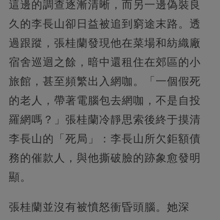
這邊的調查逐漸清晰，而另一邊偽裝良
久的李長山卻日益被追到窮途末路。透
過跟蹤，張桂蘭發現他在菜場和紡織廠
宿舍巡迴之餘，暗中還租住在郊區的小
旅館，甚至頻繁出入網咖。「一個假死
的老人，帶著電腦包去網咖，不是自投
羅網嗎？」張桂蘭冷靜思索後終于摸清
李長山的「死局」：李長山所欠鉅額債
務的催款人，與他撕破臉的跡象愈發明
顯。
張桂蘭並沒有被憤怒衝昏頭腦。她深