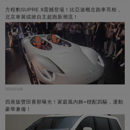
方程豹SUPRE 9震撼登場！比亞迪概念跑車亮相，
北京車展或掀自主超跑新潮流！
2024/11/18
四座版豐田賽那曝光！家庭風內飾+標配四驅，運動
豪華兼備！