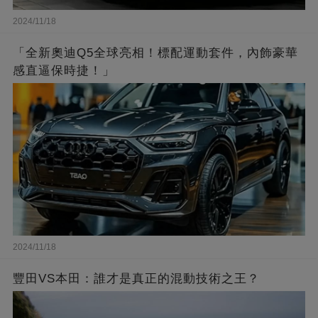
2024/11/18
「全新奧迪Q5全球亮相！標配運動套件，內飾豪華
感直逼保時捷！」
2024/11/18
豐田VS本田：誰才是真正的混動技術之王？