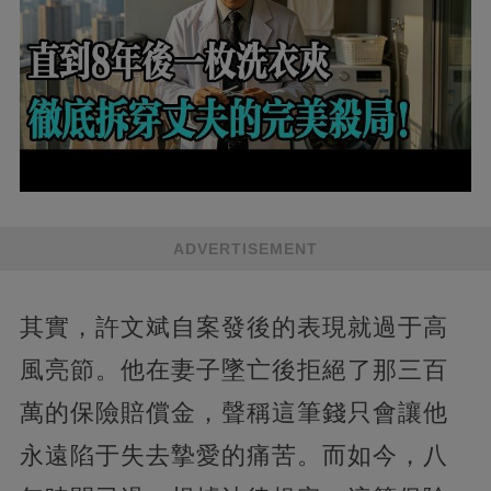
ADVERTISEMENT
其實，許文斌自案發後的表現就過于高
風亮節。他在妻子墜亡後拒絕了那三百
萬的保險賠償金，聲稱這筆錢只會讓他
永遠陷于失去摯愛的痛苦。而如今，八