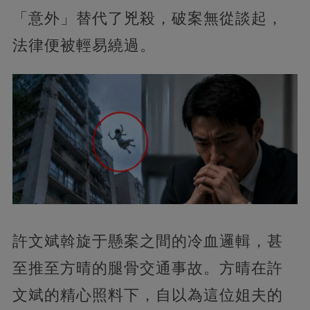
「意外」替代了兇殺，破案無從談起，
法律便被輕易繞過。
許文斌斡旋于懸案之間的冷血邏輯，甚
至推至方晴的腿骨交通事故。方晴在許
文斌的精心照料下，自以為這位姐夫的