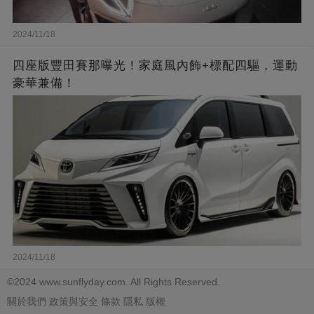
2024/11/18
四座版豐田賽那曝光！家庭風內飾+標配四驅，運動
豪華兼備！
2024/11/18
©2024 www.sunflyday.com. All Rights Reserved.
關於我們
政策與安全
條款
隱私
版權