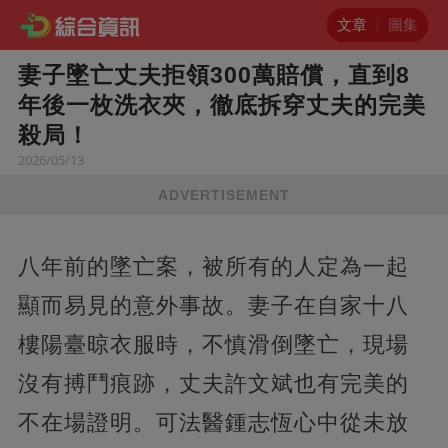
文章
圖集
妻子墜亡丈夫拒領300萬賠償，直到8
年後一枚洗衣夾，徹底拆穿丈夫的完美
殺局！
2026/05/13
ADVERTISEMENT
八年前的墜亡案，被所有的人定為一起
顯而易見的意外事故。妻子在自家十八
樓陽臺晾衣服時，不慎滑倒墜亡，現場
沒有搏鬥痕跡，丈夫許文斌也有完美的
不在場證明。可法醫鍾志恆心中從未放