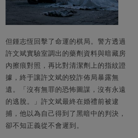
但鍾志恆回擊了命運的棋局。警方透過
許文斌實驗室調出的藥劑資料與暗藏房
內擦痕對照，再比對清潔劑上的指紋證
據，終于讓許文斌的狡詐佈局暴露無
遺。「沒有無罪的恐怖圖謀，沒有永遠
的逃脫。」許文斌最終在婚禮前被逮
捕，他以為自己得到了黑暗中的判決，
卻不知正義從不會遲到。