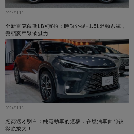
2024/11/18
全新雷克薩斯LBX實拍：時尚外觀+1.5L混動系統，
盡顯豪華緊湊魅力！
2024/11/18
跑高速才明白：純電動車的短板，在燃油車面前被
徹底放大！