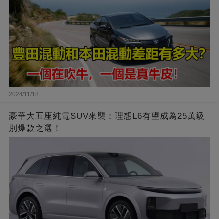
2024/11/18
豪華大五座純電SUV來襲：理想L6有望成為25萬級
別爆款之選！