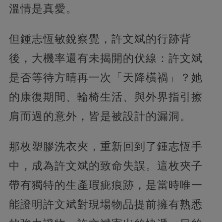
溫情是真愛。
但鍾志恆敏銳察覺，許文斌的行跡背
後，大機率還有未揭開的伏線：許文斌
是否等待方晴再一次「天降橫禍」？她
的康復期間、輪椅生活、與外界指引擦
肩而過的意外，皆是被設計的漏洞。
那枚塑膠洗衣夾，重新回到了鍾志恆手
中，成為許文斌的致命失誤。這枚夾子
帶有獨特的生產瑕疵痕跡，是當時唯一
能證明許文斌對現場物品提前擁有熟悉