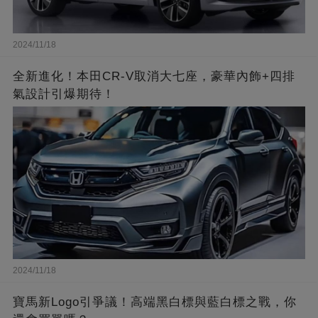
2024/11/18
全新進化！本田CR-V取消大七座，豪華內飾+四排
氣設計引爆期待！
2024/11/18
寶馬新Logo引爭議！高端黑白標與藍白標之戰，你