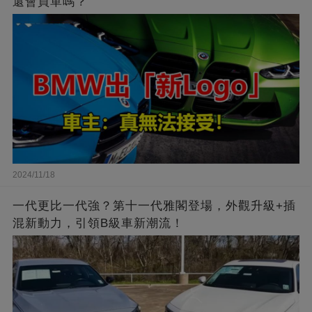
還會買單嗎？
2024/11/18
一代更比一代強？第十一代雅閣登場，外觀升級+插
混新動力，引領B級車新潮流！