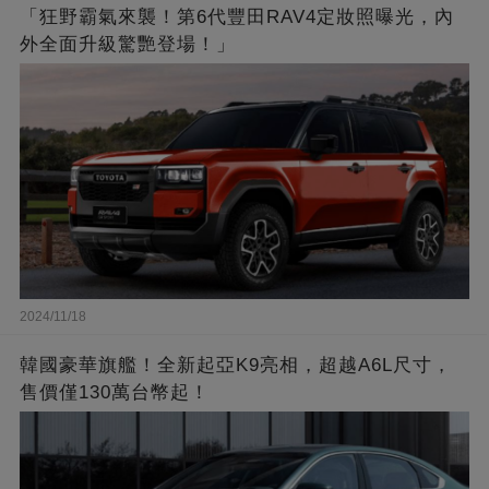
「狂野霸氣來襲！第6代豐田RAV4定妝照曝光，內
外全面升級驚艷登場！」
2024/11/18
韓國豪華旗艦！全新起亞K9亮相，超越A6L尺寸，
售價僅130萬台幣起！