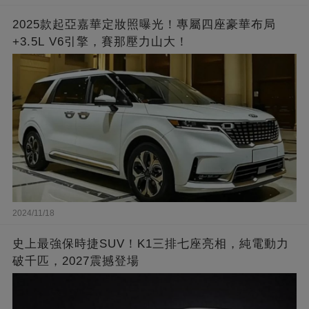
2025款起亞嘉華定妝照曝光！專屬四座豪華布局
+3.5L V6引擎，賽那壓力山大！
2024/11/18
史上最強保時捷SUV！K1三排七座亮相，純電動力
破千匹，2027震撼登場