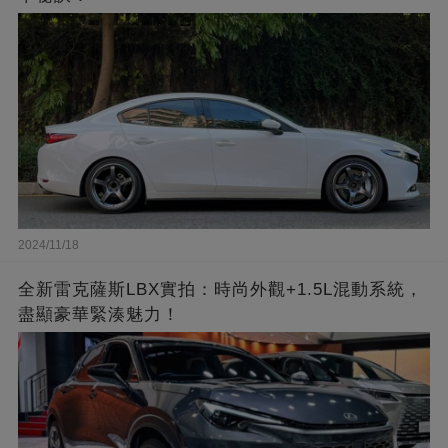
2024/11/18
全新雷克薩斯LBX實拍：時尚外觀+1.5L混動系統，
盡顯豪華緊湊魅力！