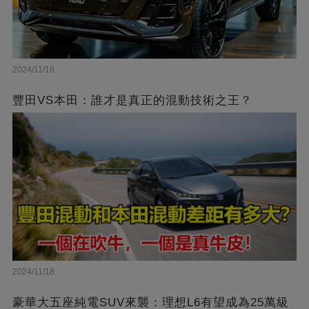
2024/11/18
豐田VS本田：誰才是真正的混動技術之王？
2024/11/18
豪華大五座純電SUV來襲：理想L6有望成為25萬級