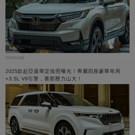
2024/11/18
2025款起亞嘉華定妝照曝光！專屬四座豪華布局
+3.5L V6引擎，賽那壓力山大！