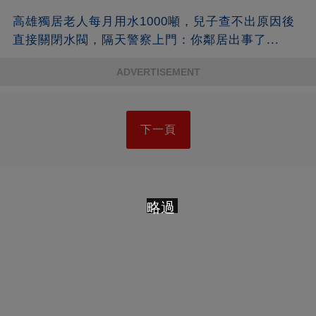
高雄獨居老人每月用水1000噸，兒子查不出原因後
直接關閉水閥，隔天警察上門：你鄰居出事了...
ADVERTISEMENT
下一頁
略過