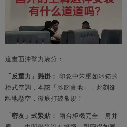
這畫面沖擊力滿分：
​「反重力」懸掛：​
​ 印象中笨重如冰箱的
柜式空調，本該「腳踏實地」，此刻卻
離地懸空，徹底打破常規！ ​
「密友」式緊貼：​
​ 兩台柜機完全「肩并
肩」，中間幾乎沒有縫隙，親密得如同