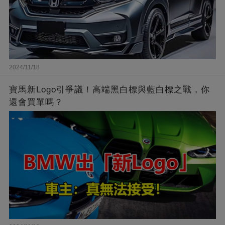
2024/11/18
寶馬新Logo引爭議！高端黑白標與藍白標之戰，你
還會買單嗎？