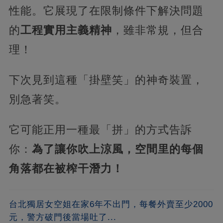
性能。它展現了在限制條件下解決問題
的​
​工程實用主義精神​
​，雖非常規，但合
理！
下次見到這種「掛壁笑」的神奇裝置，
別急著笑。
它可能正用一種最「拼」的方式告訴
你：​
​為了讓你吹上涼風，空間里的每個
角落都在被榨干潛力！​
台北獨居女空姐在家6年不出門，每餐外賣至少2000
元，警方破門後當場吐了...