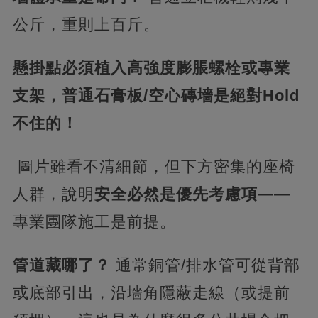
公斤，重則上百斤。​
懸掛點必須植入高強度膨脹螺栓或專業
支架，普通石膏板/空心磚墻是絕對Hold
不住的！​
​ 圖片雖看不清細節，但下方密集的座椅
人群，說明​
​安全必然是優先考慮項​
​——
專業團隊施工是前提。
​管道藏哪了？​
​ 通常銅管/排水管可從背部
或底部引出，沿墻角隱蔽走線（或提前