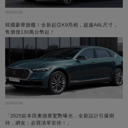
2024/11/18
韓國豪華旗艦！全新起亞K9亮相，超越A6L尺寸，
售價僅130萬台幣起！
2024/11/18
「2025款本田奧德賽驚艷曝光，全新設計引爆期
待，網友：必買清單安排！」