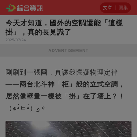
文章
圖集
今天才知道，國外的空調還能「這樣
掛」，真的長見識了
2025/07/24
ADVERTISEMENT
剛刷到一張圖，真讓我懷疑物理定律
——​
​兩台北斗神「柜」般的立式空調，
居然像壁畫一樣被「掛」在了墻上？！​
（๑•̀ㅂ•́）و✧