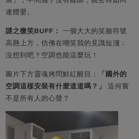
連體嬰。
​謎之微笑BUFF：​
​ 一個大大的笑臉符號
高懸上方，仿佛在嘲笑我的見識短淺：
沒想到吧？空調也能這麼玩！
圖片下方靈魂拷問鮮紅醒目：​
​「國外的
空調這樣安裝有什麼道道嗎？」​
​ 這何嘗
不是所有人的心聲？