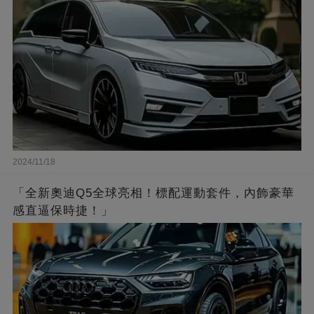
2024/11/18
「全新奧迪Q5全球亮相！標配運動套件，內飾豪華
感直逼保時捷！」