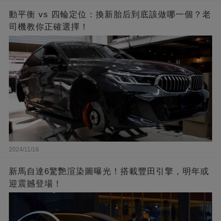
動平衡 vs 四輪定位：換新胎后到底該做哪一個？老
司機教你正確選擇！
2024/11/18
新馬自達6驚艷渲染圖曝光！搭載豐田引擎，明年或
迎震撼登場！