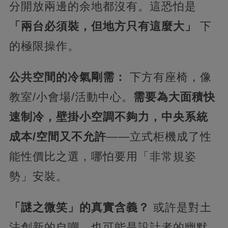
分開放兩邊的余地都沒有。這恐怕是 ​
「兩台必須裝，但地方只有這麼大」​
​ 下
的極限操作。
​公共空間的冷氣剛需：​
​ 下方有座椅，像
教室/小會場/活動中心。​
​需要為大面積快
速制冷，壁掛小空調不夠力，中央系統
成本/空間又不允許​
​——立式柜機成了性
能性價比之選，哪怕要用「非常規姿
勢」安裝。
「謎之微笑」的真實含義？​
​ 或許是對土
法創新的自嘲，也可能是設計者的幽默