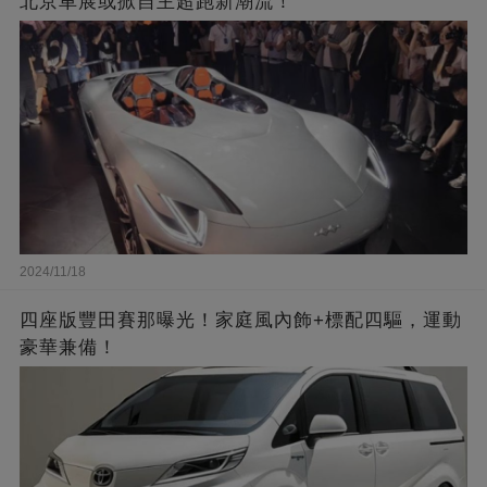
北京車展或掀自主超跑新潮流！
2024/11/18
四座版豐田賽那曝光！家庭風內飾+標配四驅，運動
豪華兼備！