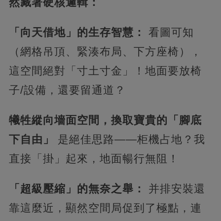
然藏著硬核邏輯：​
​「向天借地」的生存智慧：​
​ 看圖可知
（網格吊頂、緊湊布局、下方座椅），
這空間絕對「寸土寸金」！地面要放椅
子/設備，還要留通道？​
犧牲縱向墻面空間，換取寶貴的「腳底
下自由」​
​ 是絕佳思路——柜機占地？我
直接「掛」起來，地面暢行無阻！
​「超級壓縮」的無奈之舉：​
​ 并排安裝還
靠這麼近，顯然空間局促到了極點，連