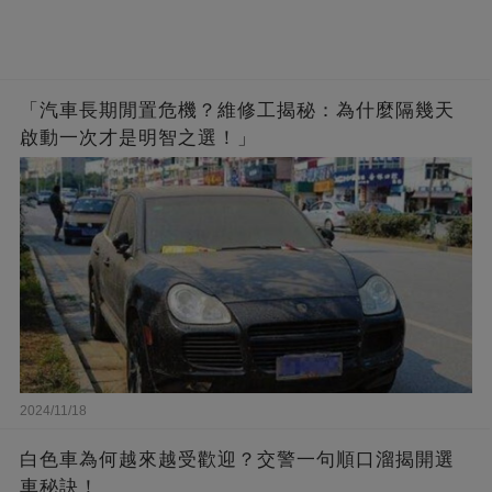
「汽車長期閒置危機？維修工揭秘：為什麼隔幾天
啟動一次才是明智之選！」
2024/11/18
白色車為何越來越受歡迎？交警一句順口溜揭開選
車秘訣！