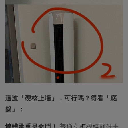
​這波「硬核上墻」，可行嗎？得看「底
盤」：​
​墻體承重是命門！​
​ 普通立柜機輕則幾十