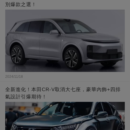
別爆款之選！
2024/11/18
全新進化！本田CR-V取消大七座，豪華內飾+四排
氣設計引爆期待！