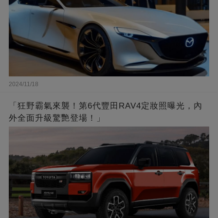
2024/11/18
「狂野霸氣來襲！第6代豐田RAV4定妝照曝光，內
外全面升級驚艷登場！」