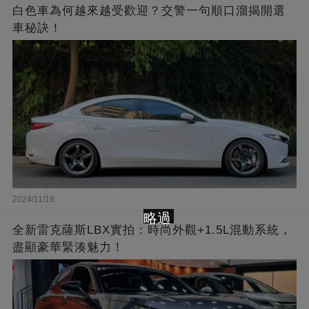
白色車為何越來越受歡迎？交警一句順口溜揭開選
車秘訣！
2024/11/18
略過
全新雷克薩斯LBX實拍：時尚外觀+1.5L混動系統，
盡顯豪華緊湊魅力！