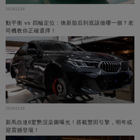
2024/11/18
動平衡 vs 四輪定位：換新胎后到底該做哪一個？老
司機教你正確選擇！
2024/11/18
新馬自達6驚艷渲染圖曝光！搭載豐田引擎，明年或
迎震撼登場！