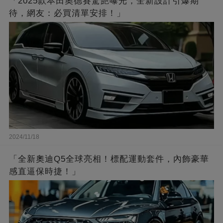
「2025款本田奧德賽驚艷曝光，全新設計引爆期
待，網友：必買清單安排！」
2024/11/18
「全新奧迪Q5全球亮相！標配運動套件，內飾豪華
感直逼保時捷！」