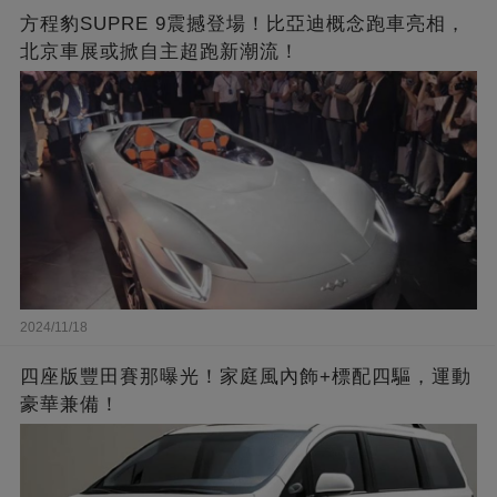
方程豹SUPRE 9震撼登場！比亞迪概念跑車亮相，
北京車展或掀自主超跑新潮流！
2024/11/18
四座版豐田賽那曝光！家庭風內飾+標配四驅，運動
豪華兼備！