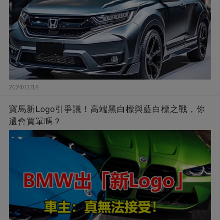
2024/11/18
寶馬新Logo引爭議！高端黑白標與藍白標之戰，你
還會買單嗎？