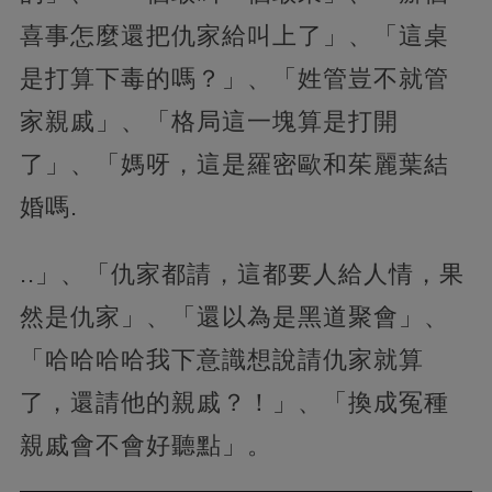
喜事怎麼還把仇家給叫上了」、「這桌
是打算下毒的嗎？」、「姓管豈不就管
家親戚」、「格局這一塊算是打開
了」、「媽呀，這是羅密歐和茱麗葉結
婚嗎.
..」、「仇家都請，這都要人給人情，果
然是仇家」、「還以為是黑道聚會」、
「哈哈哈哈我下意識想說請仇家就算
了，還請他的親戚？！」、「換成冤種
親戚會不會好聽點」。