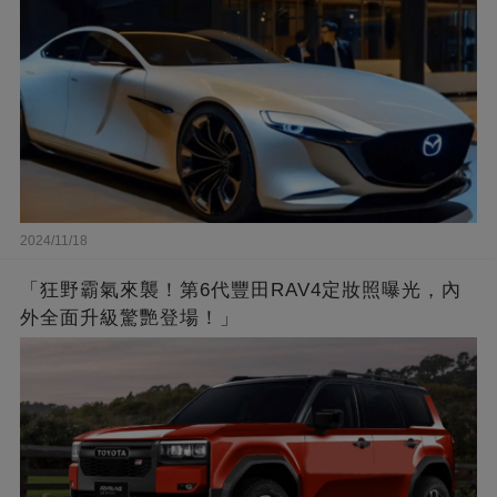
2024/11/18
「狂野霸氣來襲！第6代豐田RAV4定妝照曝光，內
外全面升級驚艷登場！」