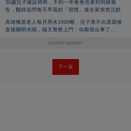
30歲兒子確診肺癌，不到一年爸爸也拿到同樣報
告，醫師追問每天早晨的「習慣」後全家突然沉默
高雄獨居老人每月用水1000噸，兒子查不出原因後
直接關閉水閥，隔天警察上門：你鄰居出事了...
ADVERTISEMENT
下一頁