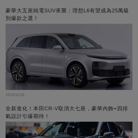
豪華大五座純電SUV來襲：理想L6有望成為25萬級
別爆款之選！
2024/11/18
全新進化！本田CR-V取消大七座，豪華內飾+四排
氣設計引爆期待！