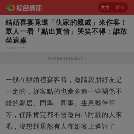
文章
圖集
結婚喜宴竟邀「仇家的親戚」來作客！
眾人一看「點出實情」哭笑不得：誰敢
坐這桌
2025/05/29
ADVERTISEMENT
一般在辦婚禮宴客時，邀請親朋好友是
一定的，好客點的也會多邀一些關係不
錯的鄰居、同學、同事、生意夥伴等
等，任誰肯定都不會邀自己討厭的人來
吧，沒想到居然有人在婚宴上邀請了