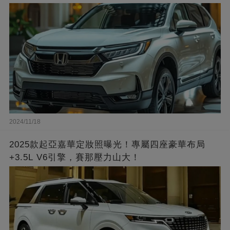
2024/11/18
2025款起亞嘉華定妝照曝光！專屬四座豪華布局
+3.5L V6引擎，賽那壓力山大！