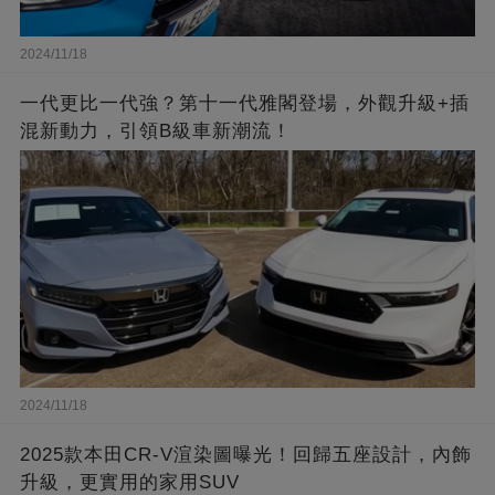
2024/11/18
一代更比一代強？第十一代雅閣登場，外觀升級+插
混新動力，引領B級車新潮流！
2024/11/18
2025款本田CR-V渲染圖曝光！回歸五座設計，內飾
升級，更實用的家用SUV