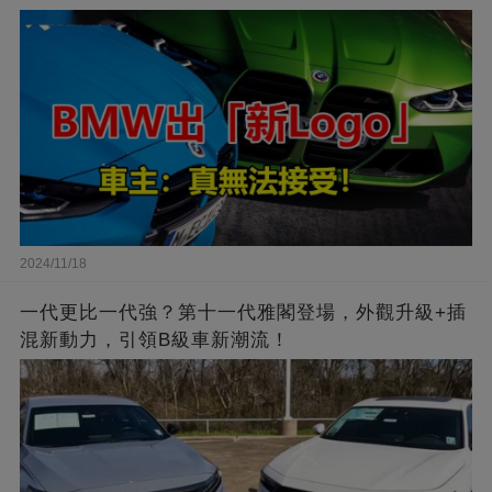
2024/11/18
一代更比一代強？第十一代雅閣登場，外觀升級+插
混新動力，引領B級車新潮流！