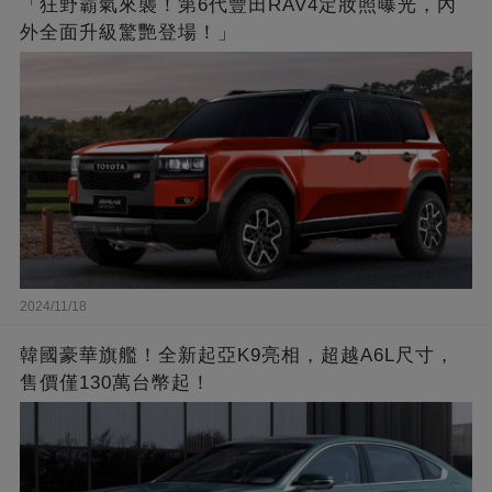
「狂野霸氣來襲！第6代豐田RAV4定妝照曝光，內
外全面升級驚艷登場！」
2024/11/18
韓國豪華旗艦！全新起亞K9亮相，超越A6L尺寸，
售價僅130萬台幣起！