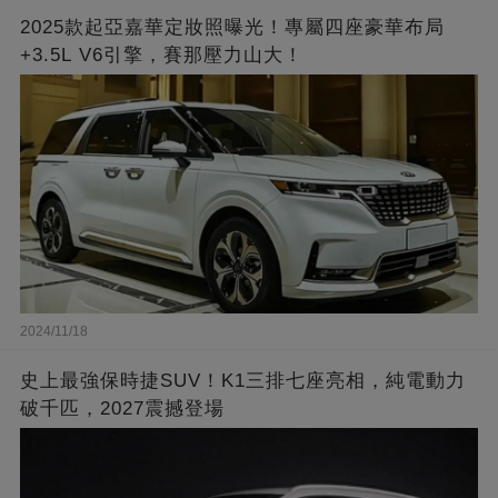
2025款起亞嘉華定妝照曝光！專屬四座豪華布局
+3.5L V6引擎，賽那壓力山大！
2024/11/18
史上最強保時捷SUV！K1三排七座亮相，純電動力
破千匹，2027震撼登場