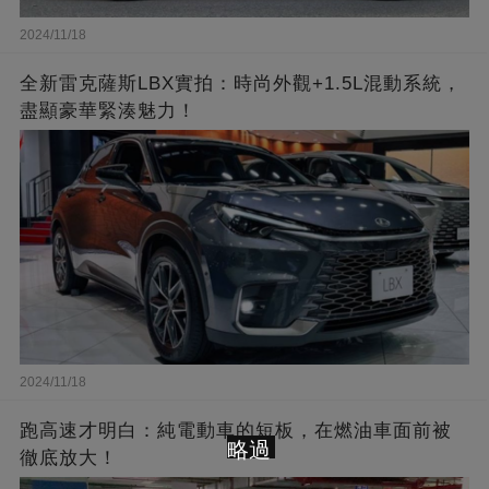
2024/11/18
全新雷克薩斯LBX實拍：時尚外觀+1.5L混動系統，
盡顯豪華緊湊魅力！
2024/11/18
跑高速才明白：純電動車的短板，在燃油車面前被
略過
徹底放大！