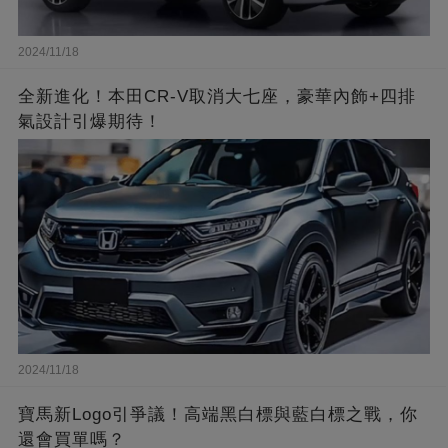
2024/11/18
全新進化！本田CR-V取消大七座，豪華內飾+四排
氣設計引爆期待！
2024/11/18
寶馬新Logo引爭議！高端黑白標與藍白標之戰，你
還會買單嗎？