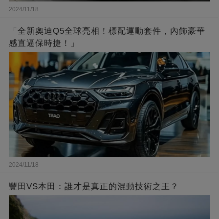
2024/11/18
「全新奧迪Q5全球亮相！標配運動套件，內飾豪華
感直逼保時捷！」
2024/11/18
豐田VS本田：誰才是真正的混動技術之王？