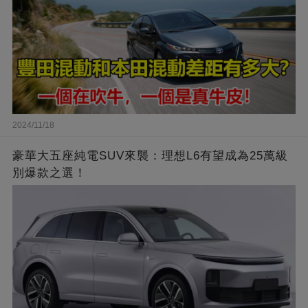
2024/11/18
豪華大五座純電SUV來襲：理想L6有望成為25萬級
別爆款之選！