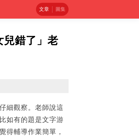
文章
圖集
女兒錯了」老
仔細觀察。老師說這
比如有的題是文字游
覺得輔導作業簡單，