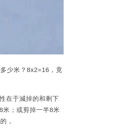
少米？8x2=16，竟
性在于減掉的和剩下
8米；或剪掉一半8米
來的，