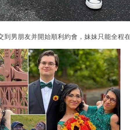
上交到男朋友并開始順利約會，妹妹只能全程