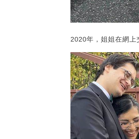
2020年，姐姐在網