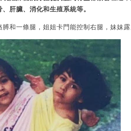
骨、肝臟、消化和生殖系統等。
胳膊和一條腿，姐姐卡門能控制右腿，妹妹露