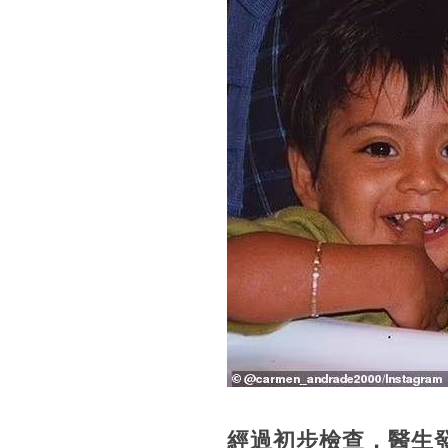
經過初步檢查，醫生