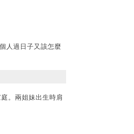
個人過日子又該怎麼
家庭。兩姐妹出生時肩