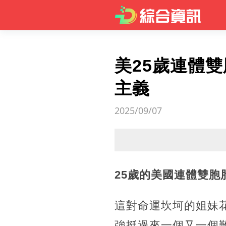
美25歲連體
主義
2025/09/07
25歲的美國連體雙
這對命運坎坷的姐妹
強挺過來一個又一個