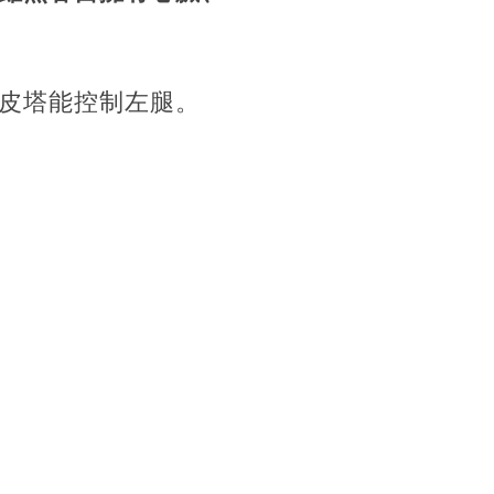
皮塔能控制左腿。