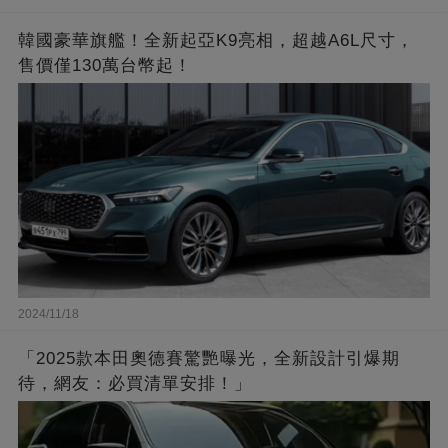
韓國豪華旗艦！全新起亞K9亮相，超越A6L尺寸，
售價僅130萬台幣起！
2024/11/18
「2025款本田奧德賽驚艷曝光，全新設計引爆期
待，網友：必買清單安排！」