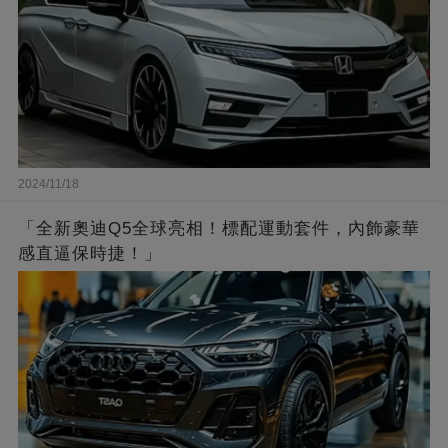
2024/11/18
「全新奧迪Q5全球亮相！標配運動套件，內飾豪華
感直逼保時捷！」