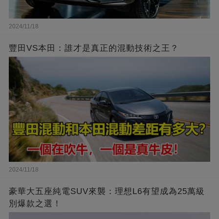
2024/11/18
豐田VS本田：誰才是真正的混動技術之王？
2024/11/18
豪華大五座純電SUV來襲：理想L6有望成為25萬級
別爆款之選！