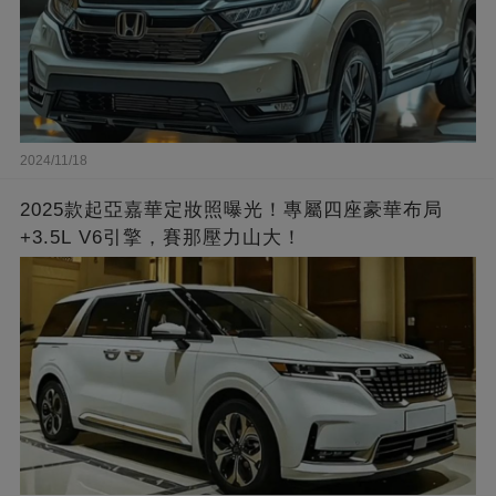
2024/11/18
2025款起亞嘉華定妝照曝光！專屬四座豪華布局
+3.5L V6引擎，賽那壓力山大！