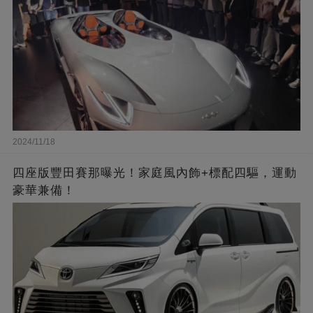
2024/11/18
四座版豐田賽那曝光！家庭風內飾+標配四驅，運動
豪華兼備！