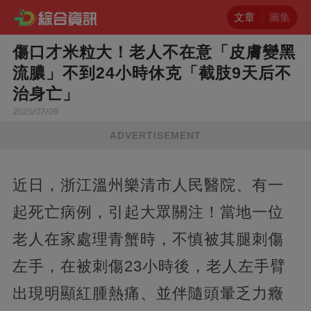
文章
圖集
傷口才米粒大！老人不在意「皮膚變黑
流膿」不到24小時休克「截肢9天后不
治身亡」
2025/07/09
ADVERTISEMENT
近日，浙江溫州樂清市人民醫院、有一
起死亡病例，引起大眾關注！當地一位
老人在家處理青蟹時，不慎被其腿刺傷
左手，在被刺傷23小時後，老人左手臂
出現明顯紅腫熱痛、並伴隨頭暈乏力癥