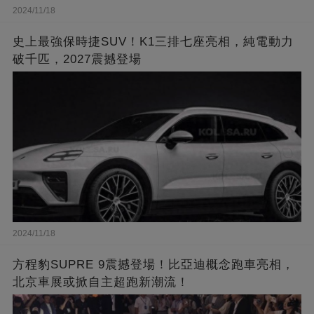
2024/11/18
史上最強保時捷SUV！K1三排七座亮相，純電動力
破千匹，2027震撼登場
2024/11/18
方程豹SUPRE 9震撼登場！比亞迪概念跑車亮相，
北京車展或掀自主超跑新潮流！