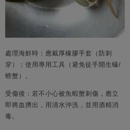
處理海鮮時：應戴厚橡膠手套（防刺
穿）；使用專用工具（避免徒手開生蠔/
螃蟹）。
受傷後：若不小心被魚蝦蟹刺傷，應立
即將血擠出，用清水沖洗，並用酒精消
毒。