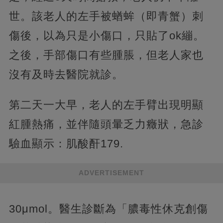
世。該老人的左手被蝤蛑（即青蟹）刺
傷後，以為只是小傷口，只貼了ok繃。
之後，手部傷口有些腫脹，但老人家也
沒有及時去醫院就診。
第二天一大早，老人的左手臂出現明顯
紅腫熱痛，並伴隨頭暈乏力癥狀，急診
驗血顯示：肌酸酐179.
ADVERTISEMENT
30μmol。醫生診斷為「膿毒性休克創傷