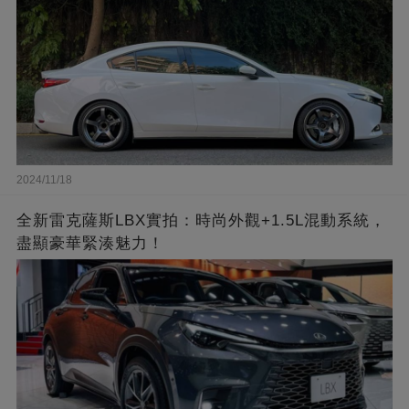
2024/11/18
全新雷克薩斯LBX實拍：時尚外觀+1.5L混動系統，
盡顯豪華緊湊魅力！