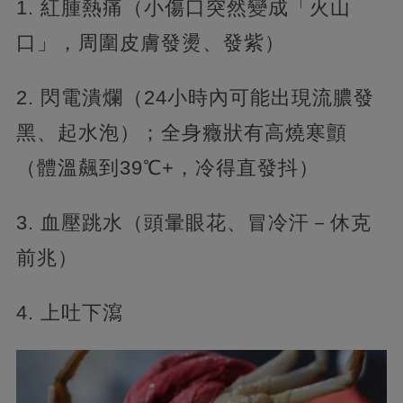
1. 紅腫熱痛（小傷口突然變成「火山
口」，周圍皮膚發燙、發紫）
2. 閃電潰爛（24小時內可能出現流膿發
黑、起水泡）；全身癥狀有高燒寒顫
（體溫飆到39℃+，冷得直發抖）
3. 血壓跳水（頭暈眼花、冒冷汗－休克
前兆）
4. 上吐下瀉