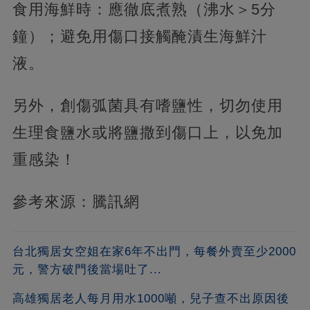
食用海鮮時：應徹底煮熟（沸水＞5分
鐘）；避免用傷口接觸醃漬生海鮮汁
液。
另外，創傷弧菌具有嗜鹽性，切勿使用
生理食鹽水或將鹽撒到傷口上，以免加
重感染！
參考來源：騰訊網
台北獨居女空姐在家6年不出門，每餐外賣至少2000
元，警方破門後當場吐了...
高雄獨居老人每月用水1000噸，兒子查不出原因後