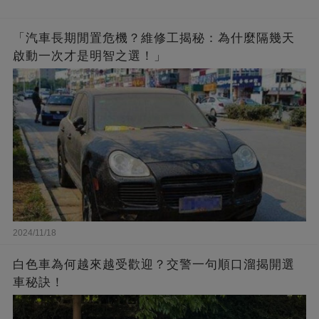
「汽車長期閒置危機？維修工揭秘：為什麼隔幾天
啟動一次才是明智之選！」
2024/11/18
白色車為何越來越受歡迎？交警一句順口溜揭開選
車秘訣！