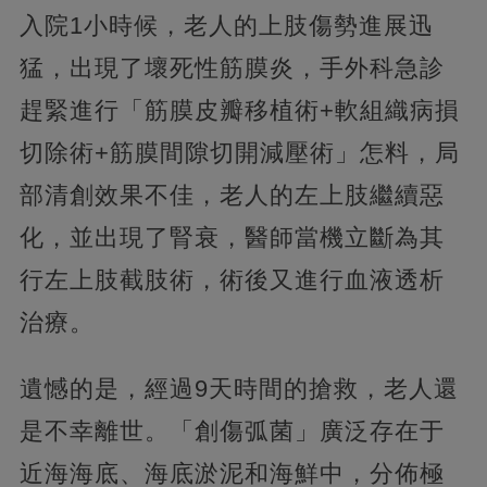
入院1小時候，老人的上肢傷勢進展迅
猛，出現了壞死性筋膜炎，手外科急診
趕緊進行「筋膜皮瓣移植術+軟組織病損
切除術+筋膜間隙切開減壓術」怎料，局
部清創效果不佳，老人的左上肢繼續惡
化，並出現了腎衰，醫師當機立斷為其
行左上肢截肢術，術後又進行血液透析
治療。
遺憾的是，經過9天時間的搶救，老人還
是不幸離世。「創傷弧菌」廣泛存在于
近海海底、海底淤泥和海鮮中，分佈極