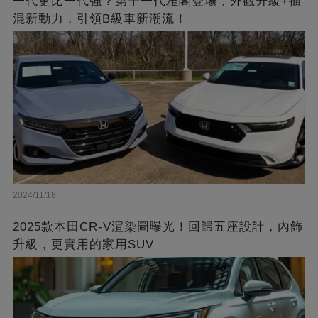
一代更比一代強？第十一代雅閣登場，外觀升級+插
混新動力，引領B級車新潮流！
2024/11/18
2025款本田CR-V渲染圖曝光！回歸五座設計，內飾
升級，更實用的家用SUV