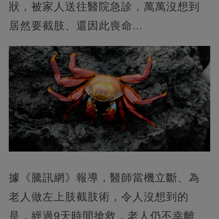
狀，被家人送往醫院急診，萬萬沒想到
居然要截肢、還因此喪命...
據《騰訊網》報導，醫師當機立斷、為
老人做左上肢截肢術，令人沒想到的
是，經過9天時間搶救，老人仍不幸離