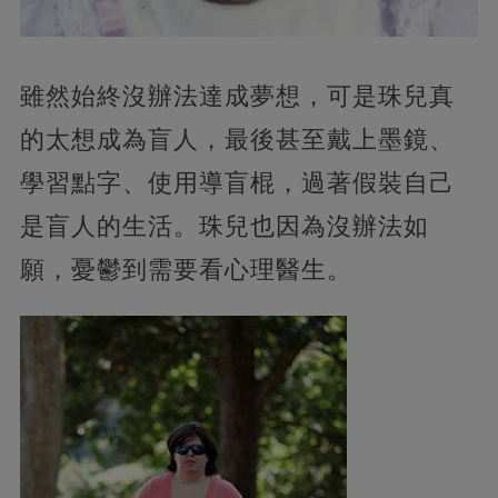
雖然始終沒辦法達成夢想，可是珠兒真
的太想成為盲人，最後甚至戴上墨鏡、
學習點字、使用導盲棍，過著假裝自己
是盲人的生活。珠兒也因為沒辦法如
願，憂鬱到需要看心理醫生。