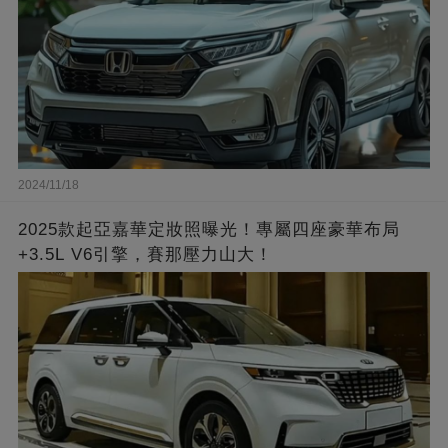
2024/11/18
2025款起亞嘉華定妝照曝光！專屬四座豪華布局
+3.5L V6引擎，賽那壓力山大！