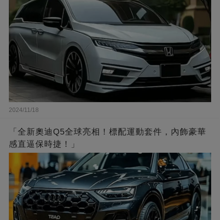
2024/11/18
「全新奧迪Q5全球亮相！標配運動套件，內飾豪華
感直逼保時捷！」