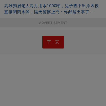
高雄獨居老人每月用水1000噸，兒子查不出原因後
直接關閉水閥，隔天警察上門：你鄰居出事了...
ADVERTISEMENT
下一頁