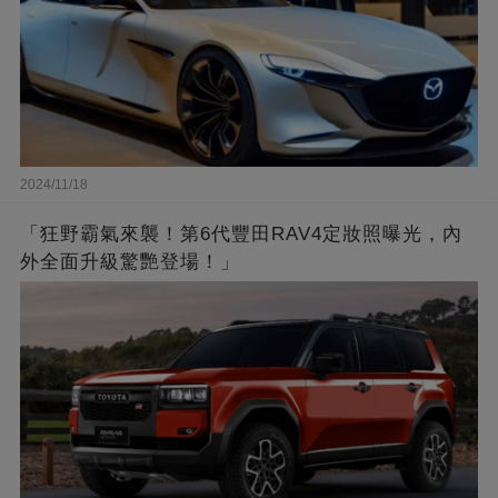
2024/11/18
「狂野霸氣來襲！第6代豐田RAV4定妝照曝光，內
外全面升級驚艷登場！」