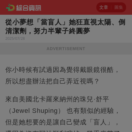
文章
圖集
從小夢想「當盲人」她狂直視太陽、倒
清潔劑，努力半輩子終圓夢
2025/07/28
ADVERTISEMENT
你小時候有試過因為覺得戴眼鏡很酷，
所以想盡辦法把自己弄近視嗎？
來自美國北卡羅來納州的珠兒·舒平
（Jewel Shuping） 也有類似的經驗，
但是她想要的是讓自己變成「盲人」，