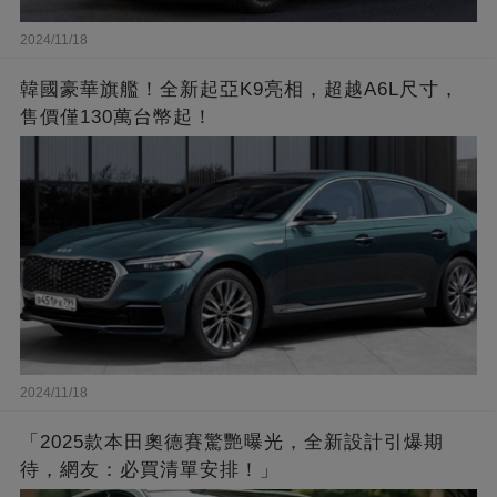
2024/11/18
韓國豪華旗艦！全新起亞K9亮相，超越A6L尺寸，
售價僅130萬台幣起！
2024/11/18
「2025款本田奧德賽驚艷曝光，全新設計引爆期
待，網友：必買清單安排！」