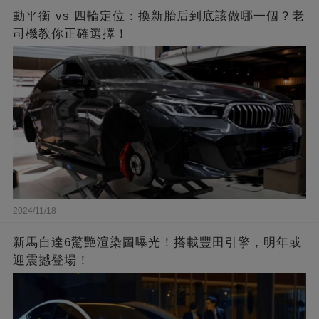
動平衡 vs 四輪定位：換新胎后到底該做哪一個？老
司機教你正確選擇！
2024/11/18
新馬自達6驚艷渲染圖曝光！搭載豐田引擎，明年或
迎震撼登場！