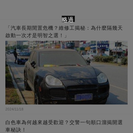
略過
「汽車長期閒置危機？維修工揭秘：為什麼隔幾天
啟動一次才是明智之選！」
2024/11/18
白色車為何越來越受歡迎？交警一句順口溜揭開選
車秘訣！