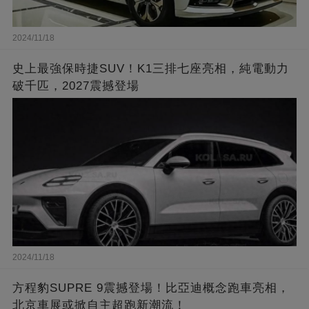
2024/11/18
史上最強保時捷SUV！K1三排七座亮相，純電動力
破千匹，2027震撼登場
2024/11/18
方程豹SUPRE 9震撼登場！比亞迪概念跑車亮相，
北京車展或掀自主超跑新潮流！