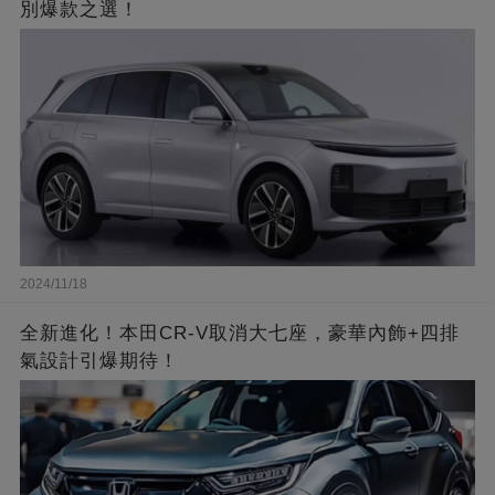
別爆款之選！
2024/11/18
全新進化！本田CR-V取消大七座，豪華內飾+四排
氣設計引爆期待！