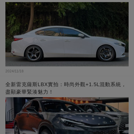
2024/11/18
全新雷克薩斯LBX實拍：時尚外觀+1.5L混動系統，
盡顯豪華緊湊魅力！