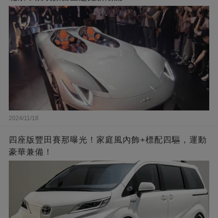
2024/11/18
四座版豐田賽那曝光！家庭風內飾+標配四驅，運動
豪華兼備！