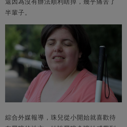
還因為沒有辦法順利瞎掉，幾乎痛苦了
半輩子。
綜合外媒報導，珠兒從小開始就喜歡待