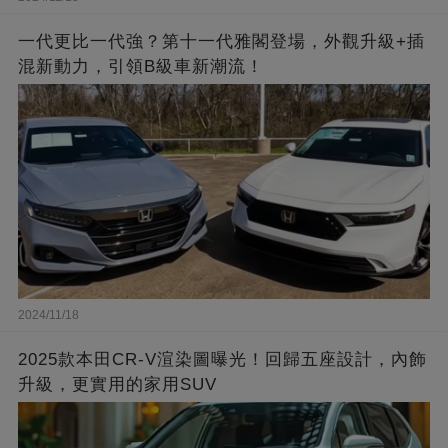
一代更比一代強？第十一代雅閣登場，外觀升級+插
混新動力，引領B級車新潮流！
2024/11/18
2025款本田CR-V渲染圖曝光！回歸五座設計，內飾
升級，更實用的家用SUV