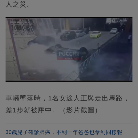
人之災。
車輛墜落時，1名女途人正與走出馬路，
差1步就被壓中。（影片截圖）
30歲兒子確診肺癌，不到一年爸爸也拿到同樣報