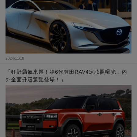
2024/11/18
「狂野霸氣來襲！第6代豐田RAV4定妝照曝光，內
外全面升級驚艷登場！」