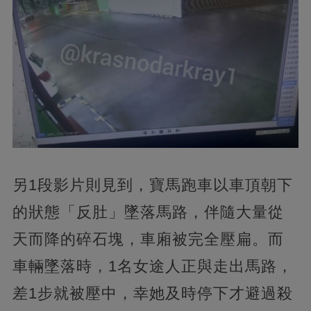
另1段影片則見到，寶馬跑車以車頂朝下
的狀態「反肚」墜落馬路，伴隨大量從
天而降的碎石塊，車廂被完全壓扁。而
車輛墜落時，1名女途人正與走出馬路，
差1步就被壓中，幸她及時停下才避過殺