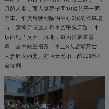
月的人妻，而人妻更帶同10歲兒子一同
登車。惟寶馬駛到購物中心3樓的停車場
時，竟撞穿牆連人帶車直墜落馬路，車
頂向地「反肚」落地，車廂被嚴重壓
扁，全車嚴重損毀，車上3人當場死亡，
人妻肚內的嬰兒亦回天乏術，釀成3屍4
命慘劇。