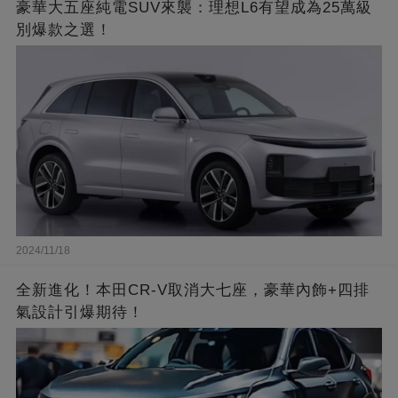
豪華大五座純電SUV來襲：理想L6有望成為25萬級
別爆款之選！
2024/11/18
全新進化！本田CR-V取消大七座，豪華內飾+四排
氣設計引爆期待！