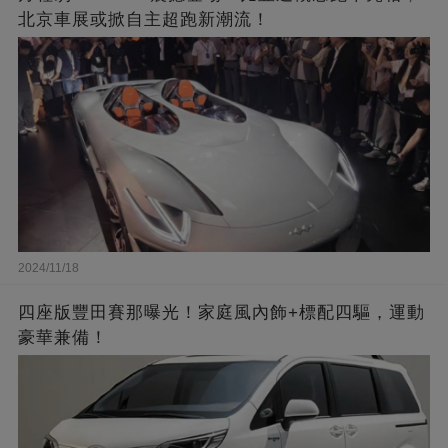
北京車展或掀自主超跑新潮流！
2024/11/18
四座版豐田賽那曝光！家庭風內飾+標配四驅，運動
豪華兼備！