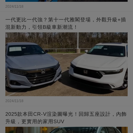
2024/11/18
一代更比一代強？第十一代雅閣登場，外觀升級+插
混新動力，引領B級車新潮流！
2024/11/18
2025款本田CR-V渲染圖曝光！回歸五座設計，內飾
升級，更實用的家用SUV