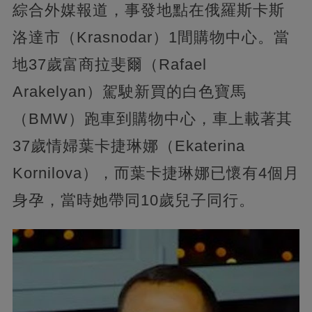
綜合外媒報道，事發地點在俄羅斯卡斯
洛達市（Krasnodar）1間購物中心。當
地37歲富商拉斐爾（Rafael
Arakelyan）駕駛新買的白色寶馬
（BMW）跑車到購物中心，車上載著其
37歲情婦葉卡捷琳娜（Ekaterina
Kornilova），而葉卡捷琳娜已懷有4個月
身孕，當時她帶同10歲兒子同行。