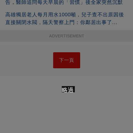
告，醫師追問每天早晨的「習慣」後全家突然沉默
高雄獨居老人每月用水1000噸，兒子查不出原因後
直接關閉水閥，隔天警察上門：你鄰居出事了...
ADVERTISEMENT
下一頁
略過