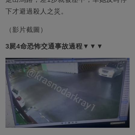
下才避過殺人之災。
（影片截圖）
3屍4命恐怖交通事故過程▼▼▼