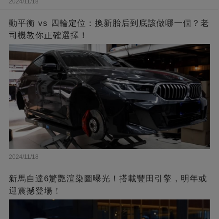
2024/11/18
動平衡 vs 四輪定位：換新胎后到底該做哪一個？老
司機教你正確選擇！
2024/11/18
新馬自達6驚艷渲染圖曝光！搭載豐田引擎，明年或
迎震撼登場！