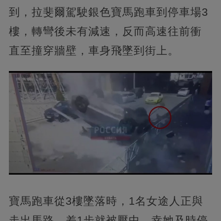
到，拉斐爾駕駛銀色寶馬跑車到停車場3
樓，轉彎後未有減速，反而高速往前衝
直至撞穿牆壁，車身飛墜到街上。
寶馬跑車從3樓墜落時，1名女途人正與
走出馬路，差1步就被壓中，幸她及時停