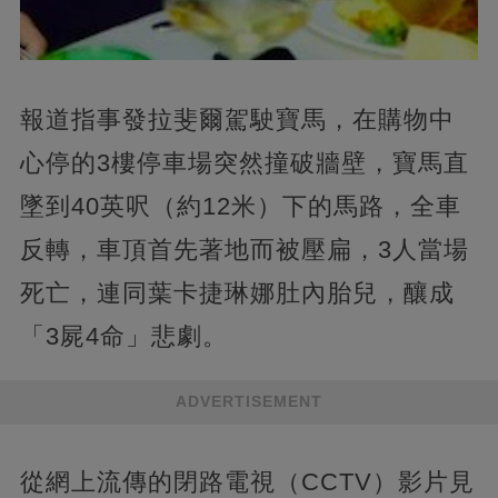
報道指事發拉斐爾駕駛寶馬，在購物中
心停的3樓停車場突然撞破牆壁，寶馬直
墜到40英呎（約12米）下的馬路，全車
反轉，車頂首先著地而被壓扁，3人當場
死亡，連同葉卡捷琳娜肚內胎兒，釀成
「3屍4命」悲劇。
ADVERTISEMENT
從網上流傳的閉路電視（CCTV）影片見