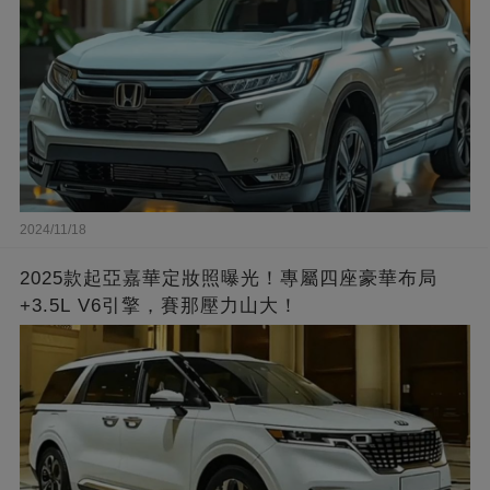
2024/11/18
2025款起亞嘉華定妝照曝光！專屬四座豪華布局
+3.5L V6引擎，賽那壓力山大！