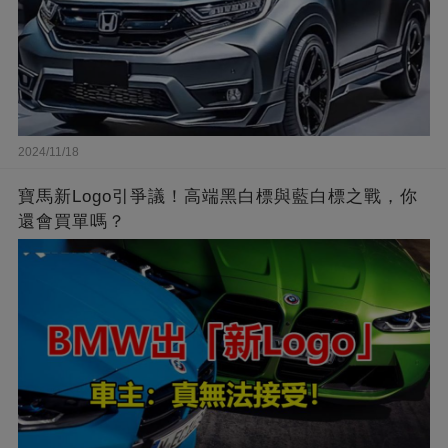
2024/11/18
寶馬新Logo引爭議！高端黑白標與藍白標之戰，你
還會買單嗎？