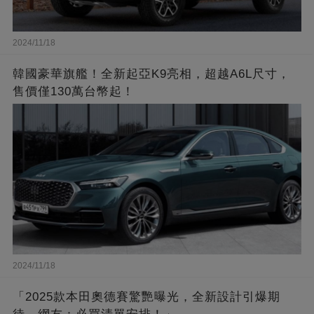
2024/11/18
韓國豪華旗艦！全新起亞K9亮相，超越A6L尺寸，
售價僅130萬台幣起！
2024/11/18
「2025款本田奧德賽驚艷曝光，全新設計引爆期