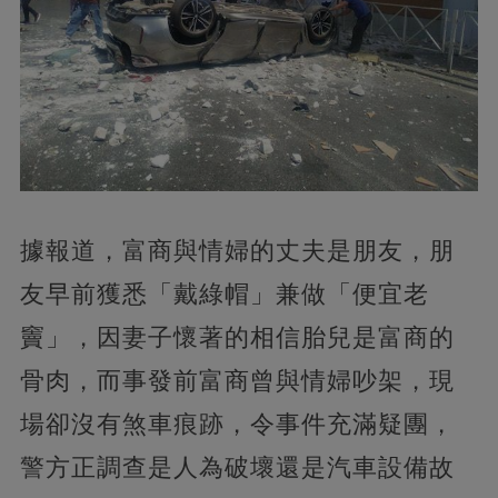
據報道，富商與情婦的丈夫是朋友，朋
友早前獲悉「戴綠帽」兼做「便宜老
竇」，因妻子懷著的相信胎兒是富商的
骨肉，而事發前富商曾與情婦吵架，現
場卻沒有煞車痕跡，令事件充滿疑團，
警方正調查是人為破壞還是汽車設備故