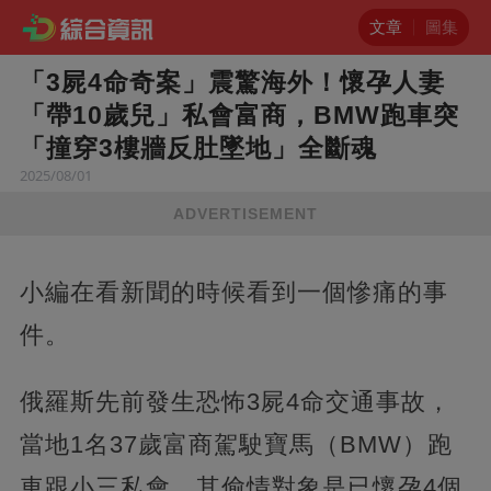
文章
圖集
「3屍4命奇案」震驚海外！懷孕人妻
「帶10歲兒」私會富商，BMW跑車突
「撞穿3樓牆反肚墜地」全斷魂
2025/08/01
ADVERTISEMENT
小編在看新聞的時候看到一個慘痛的事
件。
俄羅斯先前發生恐怖3屍4命交通事故，
當地1名37歲富商駕駛寶馬（BMW）跑
車跟小三私會，其偷情對象是已懷孕4個