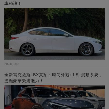
車秘訣！
2024/11/18
全新雷克薩斯LBX實拍：時尚外觀+1.5L混動系統，
盡顯豪華緊湊魅力！